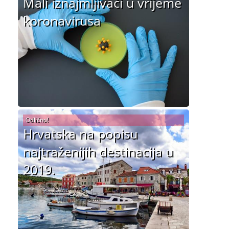
Mali iznajmljivači u vrijeme
koronavirusa
Odlično!
Hrvatska na popisu
najtraženijih destinacija u
2019.