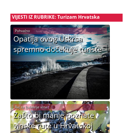
VIJESTI IZ RUBRIKE: Turizam Hrvatska
Pohvalno
Opatija ovog Uskrsa
spremno dočekuje turiste
Raj za ljubitelje vina
Zašto bi manje poznate
vinske rute u Hrvatskoj