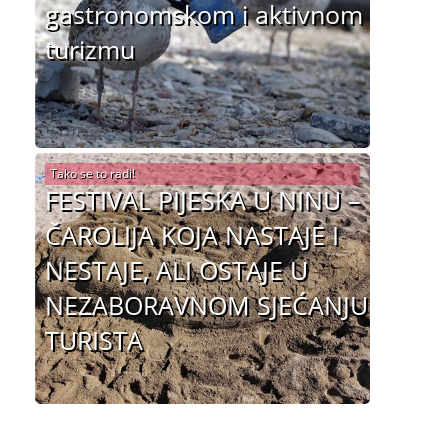
gastronomskom i aktivnom
turizmu
Tako se to radi!
FESTIVAL PIJESKA U NINU –
ČAROLIJA KOJA NASTAJE I
NESTAJE, ALI OSTAJE U
NEZABORAVNOM SJEĆANJU
TURISTA