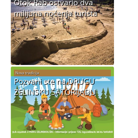
Otok Rab ostvario dva
milijuna noćenja turista
Nova tradicija
Pozvani ste na DRUGU
ZELINSKU ŠATORIJADU