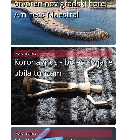
otvoren novigradski hotel
Aminess Maestral
koronavirus
Koronavirus - bolest koja je
ubila turizam
koronavirus