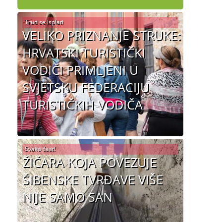
Trud se isplati
VELIKO PRIZNANJE STRUKE:
HRVATSKI TURISTIČKI
VODIČI PRIMLJENI U
SVJETSKU FEDERACIJU
TURISTIČKIH VODIČA
Svako čast!
ŽIČARA KOJA POVEZUJE
ŠIBENSKE TVRĐAVE VIŠE
NIJE SAMO SAN