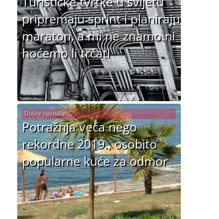
Turističke tvrtke u svijetu
pripremaju sprint i planiraju
maraton, a mi ne znamo ni
hoćemo li trčati
Dobre naznake
Potražnja veća nego
rekordne 2019., osobito
popularne kuće za odmor