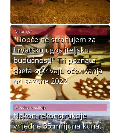
Oni znaju?
"Uopće ne strahujem za
hrvatsku ugostiteljsku
budućnost!" Tri poznata
chefa otkrivaju očekivanja
od sezone 2022.
Vrijedna investicija
Nakon rekonstrukcije
vrijedne 35 milijuna kuna,