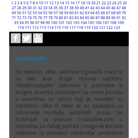
1
2
3
4
5
6
7
8
9
10
11
12
13
14
15
16
17
18
19
20
21
22
23
24
25
26
27
28
29
30
31
32
33
34
35
36
37
38
39
40
41
42
43
44
45
46
47
48
49
50
51
52
53
54
55
56
57
58
59
60
61
62
63
64
65
66
67
68
69
70
71
72
73
74
75
76
77
78
79
80
81
82
83
84
85
86
87
88
89
90
91
92
93
94
95
96
97
98
99
100
101
102
103
104
105
106
107
108
109
110
111
112
113
114
115
116
117
118
119
120
121
122
123
COPYRIGHT!
Svi tekstovi, slike, zaštićeni trgovački znaci te
sa bilo koje druge osnove zaštićeni
"objekti/subjekti" zakonom o autorskim ili
drugim pravima postavljeni na ovom portalu
u vlasništvu su izvora koji je naveden uz
određenu sliku ili tekst te su objavljeni uz
odobrenje nositelja autorskih prava. Svi
materijali sa izvorom Croatialink.com u
vlasništvu su našeg portala i mogu se koristiti
isključivo uz pismeno odobrenje uredništva