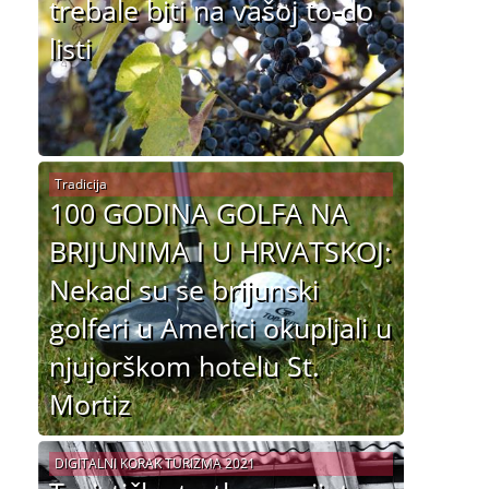
trebale biti na vašoj to-do
listi
Tradicija
100 GODINA GOLFA NA
BRIJUNIMA I U HRVATSKOJ:
Nekad su se brijunski
golferi u Americi okupljali u
njujorškom hotelu St.
Mortiz
DIGITALNI KORAK TURIZMA 2021