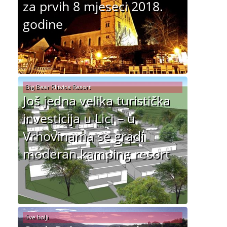
za prvih 8 mjeseci 2018.
godine
Big Bear Plitvice Resort
Još jedna velika turistička
investicija u Lici – u
Vrhovinama se gradi
moderan kamping resort
Sve bolji