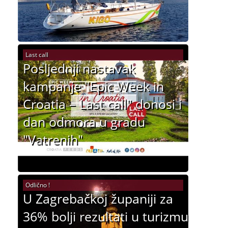
Last call
Posljednji nastavak
kampanje "Epic Week in
Croatia – Last call" donosi i
dan odmora u gradu
"Vatrenih"
Odlično !
U Zagrebačkoj županiji za
36% bolji rezultati u turizmu