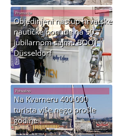
Promocija
Objedinjeni nastup hrvatske
nautičke ponude na 50.
jubilarnom sajmu BOOT
Düsseldorf
Pohvalno
Na Kvarneru 400 000
turista više nego prošle
godine