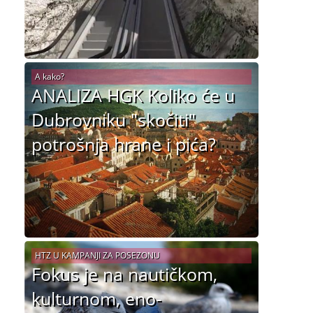
A kako?
ANALIZA HGK Koliko će u
Dubrovniku "skočiti"
potrošnja hrane i pića?
HTZ U KAMPANJI ZA POSEZONU
Fokus je na nautičkom,
kulturnom, eno-