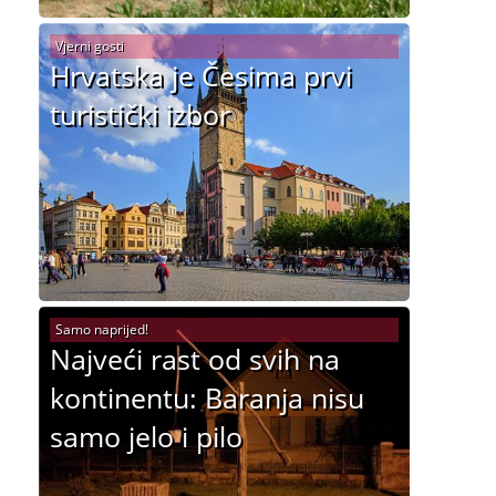
Vjerni gosti
Hrvatska je Česima prvi
turistički izbor
Samo naprijed!
Najveći rast od svih na
kontinentu: Baranja nisu
samo jelo i pilo