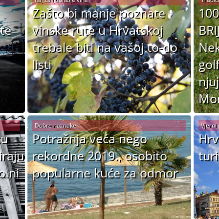
Zašto bi manje poznate
10
te
vinske rute u Hrvatskoj
BRI
trebale biti na vašoj to-do
Nek
listi
gol
nju
Mor
Dobre naznake
Vjerni 
tu
Potražnja veća nego
Hrv
iraju
rekordne 2019., osobito
turi
o ni
popularne kuće za odmor