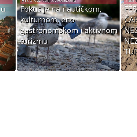
HTZ U KAMPANJI ZA POSEZONU
Tako s
 u
Fokus je na nautičkom,
FES
kulturnom, eno-
ČAR
gastronomskom i aktivnom
NES
turizmu
NE
TUR