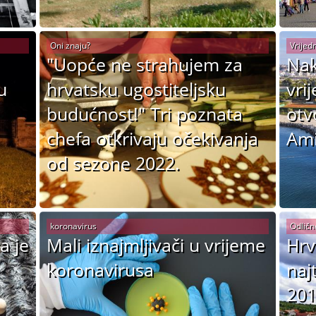
Oni znaju?
Vrijedn
"Uopće ne strahujem za
Nak
u
hrvatsku ugostiteljsku
vri
budućnost!" Tri poznata
otv
chefa otkrivaju očekivanja
Ami
od sezone 2022.
koronavirus
Odličn
a je
Mali iznajmljivači u vrijeme
Hrv
koronavirusa
naj
201