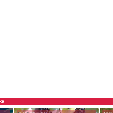
ska
Raj za ljubitelje vina
Tradic