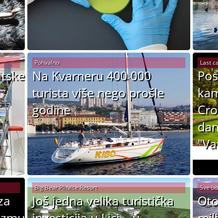
Pohvalno
Last ca
atske
Na Kvarneru 400 000
Pos
turista više nego prošle
kam
T
godine
Cro
dan
"Va
Big Bear Plitvice Resort
Sve bol
za
Još jedna velika turistička
Oto
rizmu
investicija u Lici – u
mil