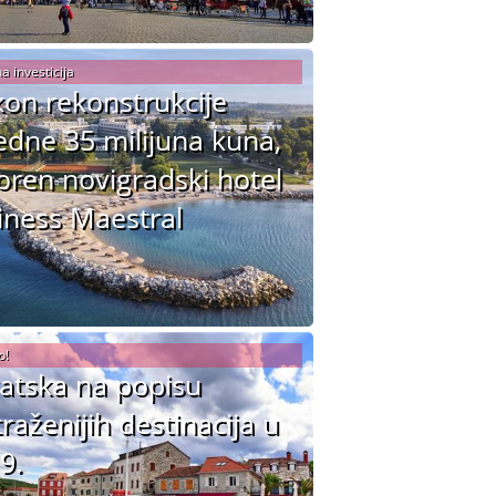
a investicija
on rekonstrukcije
jedne 35 milijuna kuna,
oren novigradski hotel
ness Maestral
o!
atska na popisu
traženijih destinacija u
9.