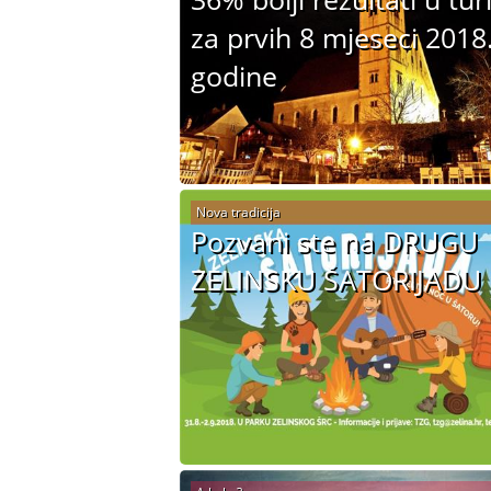
za prvih 8 mjeseci 2018
godine
Nova tradicija
Pozvani ste na DRUGU
ZELINSKU ŠATORIJADU