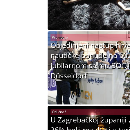
Promocija
Objedinjeni nastup hrv
nautičke ponude na 50.
jubilarnom sajmu BOO
Düsseldorf
Odlično !
U Zagrebačkoj županiji 
36% bolji rezultati u tu