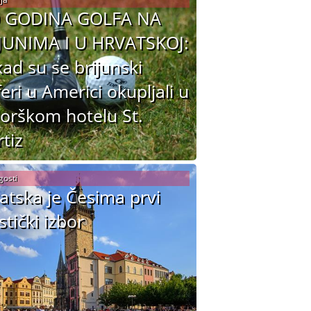
0 GODINA GOLFA NA
JUNIMA I U HRVATSKOJ:
ad su se brijunski
feri u Americi okupljali u
jorškom hotelu St.
tiz
gosti
atska je Česima prvi
stički izbor