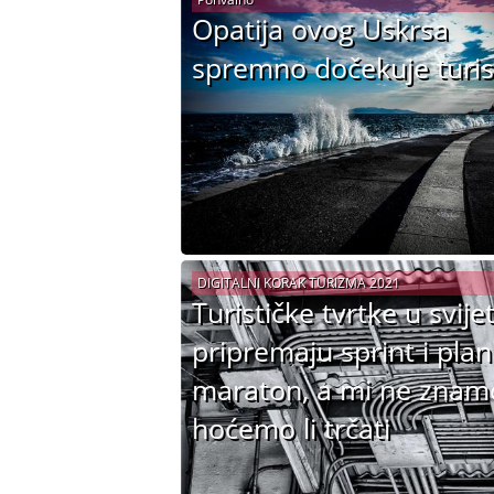
Opatija ovog Uskrsa
spremno dočekuje turis
DIGITALNI KORAK TURIZMA 2021
Turističke tvrtke u svije
pripremaju sprint i plan
maraton, a mi ne znam
hoćemo li trčati