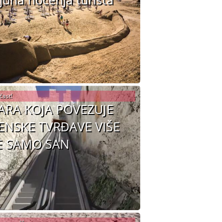
čast!
ARA KOJA POVEZUJE
ENSKE TVRĐAVE VIŠE
E SAMO SAN