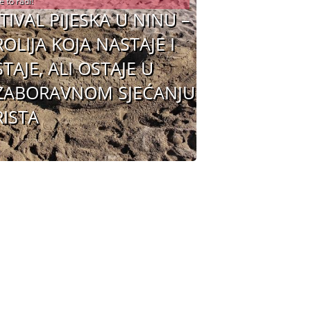
e to radi!
TIVAL PIJESKA U NINU –
OLIJA KOJA NASTAJE I
TAJE, ALI OSTAJE U
ZABORAVNOM SJEĆANJU
ISTA