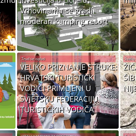
.
Vrhovinama se gradi
moderan kamping resort
Trud se isplati
Svako 
VELIKO PRIZNANJE STRUKE:
ŽIČ
HRVATSKI TURISTIČKI
ŠIB
VODIČI PRIMLJENI U
NIJ
SVJETSKU FEDERACIJU
TURISTIČKIH VODIČA