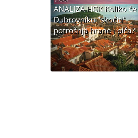
A kako?
ANALIZA HGK Koliko će
Dubrovniku "skočiti"
potrošnja hrane i pića?