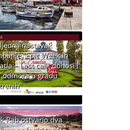
ll
ljednji nastavak
panje "Epic Week in
atia – Last call" donosi i
 odmora u gradu
trenih"
ji
k Rab ostvario dva
ijuna noćenja turista