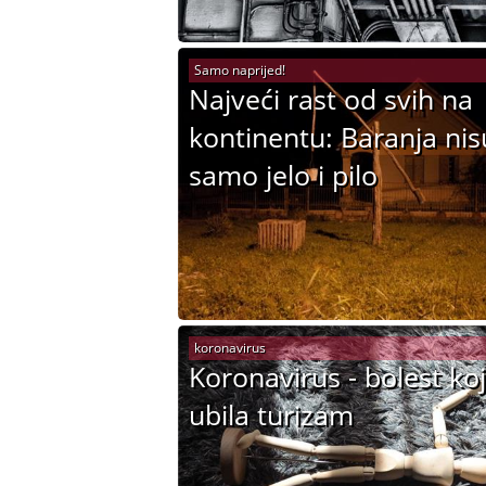
Samo naprijed!
Najveći rast od svih na
kontinentu: Baranja nis
samo jelo i pilo
koronavirus
Koronavirus - bolest koj
ubila turizam