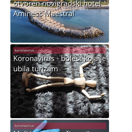
otvoren novigradski hotel
Aminess Maestral
koronavirus
Koronavirus - bolest koja je
ubila turizam
koronavirus