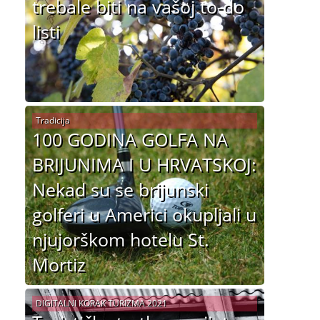
trebale biti na vašoj to-do
listi
Tradicija
100 GODINA GOLFA NA
BRIJUNIMA I U HRVATSKOJ:
Nekad su se brijunski
golferi u Americi okupljali u
njujorškom hotelu St.
Mortiz
DIGITALNI KORAK TURIZMA 2021