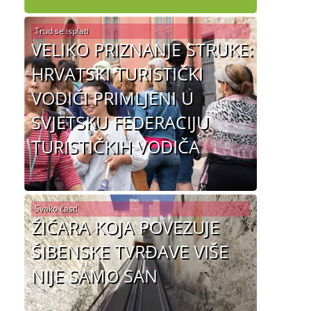
Trud se isplati
VELIKO PRIZNANJE STRUKE:
HRVATSKI TURISTIČKI
VODIČI PRIMLJENI U
SVJETSKU FEDERACIJU
TURISTIČKIH VODIČA
Svako čast!
ŽIČARA KOJA POVEZUJE
ŠIBENSKE TVRĐAVE VIŠE
NIJE SAMO SAN