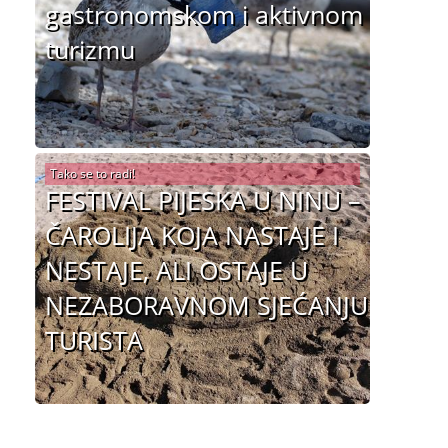
gastronomskom i aktivnom
turizmu
Tako se to radi!
FESTIVAL PIJESKA U NINU –
ČAROLIJA KOJA NASTAJE I
NESTAJE, ALI OSTAJE U
NEZABORAVNOM SJEĆANJU
TURISTA