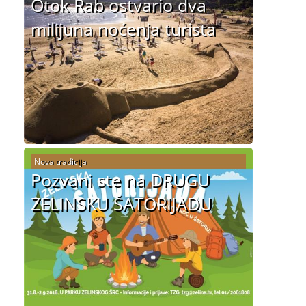
Otok Rab ostvario dva
milijuna noćenja turista
Nova tradicija
Pozvani ste na DRUGU
ZELINSKU ŠATORIJADU