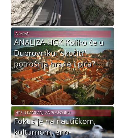
A kako?
ANALIZA HGK Koliko će u
Dubrovniku "skočiti"
potrošnja hrane i pića?
HTZ U KAMPANJI ZA POSEZONU
Fokus je na nautičkom,
kulturnom, eno-