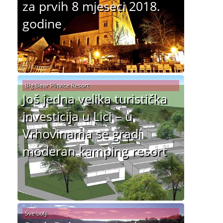
za prvih 8 mjeseci 2018.
godine
Big Bear Plitvice Resort
Još jedna velika turistička
investicija u Lici – u
Vrhovinama se gradi
moderan kamping resort
Sve bolji