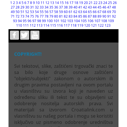
1
2
3
4
5
6
7
8
9
10
11
12
13
14
15
16
17
18
19
20
21
22
23
24
25
26
27
28
29
30
31
32
33
34
35
36
37
38
39
40
41
42
43
44
45
46
47
48
49
50
51
52
53
54
55
56
57
58
59
60
61
62
63
64
65
66
67
68
69
70
71
72
73
74
75
76
77
78
79
80
81
82
83
84
85
86
87
88
89
90
91
92
93
94
95
96
97
98
99
100
101
102
103
104
105
106
107
108
109
110
111
112
113
114
115
116
117
118
119
120
121
122
123
COPYRIGHT!
Svi tekstovi, slike, zaštićeni trgovački znaci te
sa bilo koje druge osnove zaštićeni
"objekti/subjekti" zakonom o autorskim ili
drugim pravima postavljeni na ovom portalu
u vlasništvu su izvora koji je naveden uz
određenu sliku ili tekst te su objavljeni uz
odobrenje nositelja autorskih prava. Svi
materijali sa izvorom Croatialink.com u
vlasništvu su našeg portala i mogu se koristiti
isključivo uz pismeno odobrenje uredništva