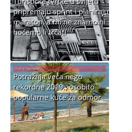
Turističke tvrtke u svijetu
pripremaju sprint i planiraju
maraton, a mi ne znamo ni
hoćemo li trčati
Dobre naznake
Potražnja veća nego
rekordne 2019., osobito
popularne kuće za odmor