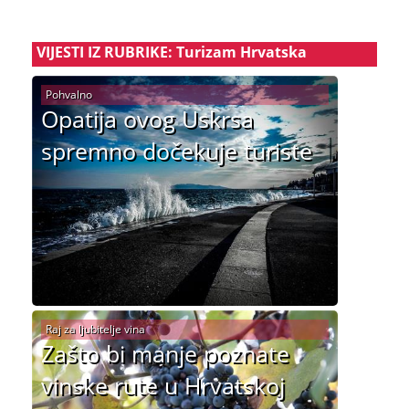
VIJESTI IZ RUBRIKE: Turizam Hrvatska
Pohvalno
Opatija ovog Uskrsa
spremno dočekuje turiste
Raj za ljubitelje vina
Zašto bi manje poznate
vinske rute u Hrvatskoj