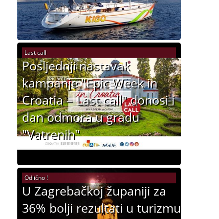
Last call
Posljednji nastavak
kampanje "Epic Week in
Croatia – Last call" donosi i
dan odmora u gradu
"Vatrenih"
Odlično !
U Zagrebačkoj županiji za
36% bolji rezultati u turizmu