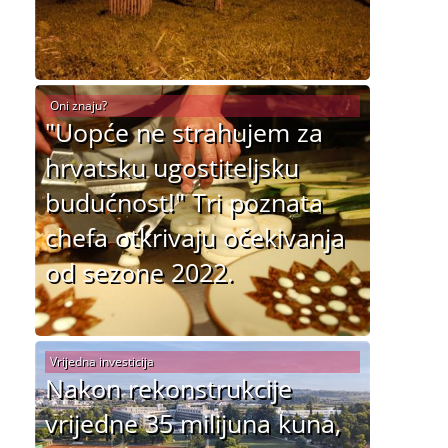
Oni znaju?
"Uopće ne strahujem za
hrvatsku ugostiteljsku
budućnost!" Tri poznata
chefa otkrivaju očekivanja
od sezone 2022.
Vrijedna investicija
Nakon rekonstrukcije
vrijedne 35 milijuna kuna,