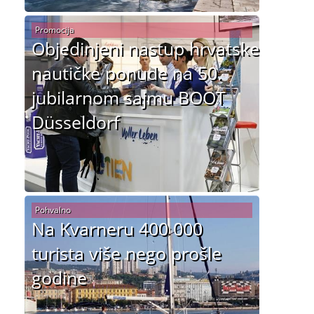
Promocija
Objedinjeni nastup hrvatske
nautičke ponude na 50.
jubilarnom sajmu BOOT
Düsseldorf
Pohvalno
Na Kvarneru 400 000
turista više nego prošle
godine