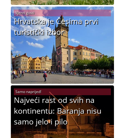
Vjerni gosti
Hrvatska je Česima prvi
turistički izbor
Samo naprijed!
Najveći rast od svih na
kontinentu: Baranja nisu
samo jelo i pilo