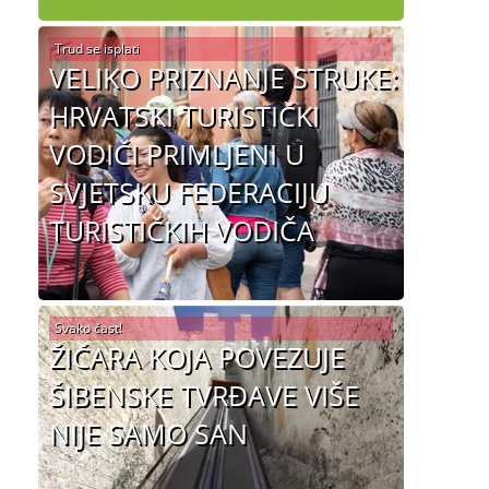
Trud se isplati
VELIKO PRIZNANJE STRUKE:
HRVATSKI TURISTIČKI
VODIČI PRIMLJENI U
SVJETSKU FEDERACIJU
TURISTIČKIH VODIČA
Svako čast!
ŽIČARA KOJA POVEZUJE
ŠIBENSKE TVRĐAVE VIŠE
NIJE SAMO SAN