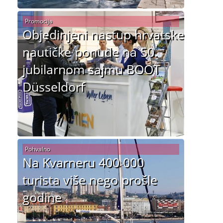
Promocija
Objedinjeni nastup hrvatske
nautičke ponude na 50.
jubilarnom sajmu BOOT
Düsseldorf
Pohvalno
Na Kvarneru 400 000
turista više nego prošle
godine