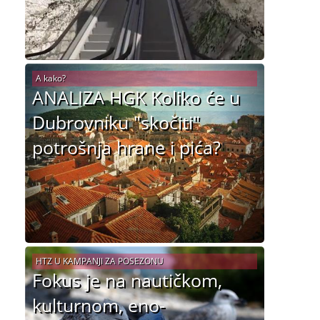
A kako?
ANALIZA HGK Koliko će u
Dubrovniku "skočiti"
potrošnja hrane i pića?
HTZ U KAMPANJI ZA POSEZONU
Fokus je na nautičkom,
kulturnom, eno-