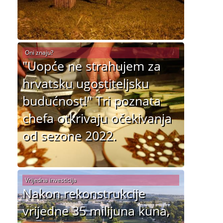
Oni znaju?
"Uopće ne strahujem za
hrvatsku ugostiteljsku
budućnost!" Tri poznata
chefa otkrivaju očekivanja
od sezone 2022.
Vrijedna investicija
Nakon rekonstrukcije
vrijedne 35 milijuna kuna,