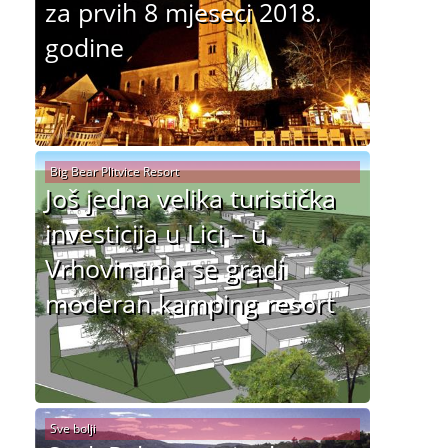
za prvih 8 mjeseci 2018.
godine
Big Bear Plitvice Resort
Još jedna velika turistička
investicija u Lici – u
Vrhovinama se gradi
moderan kamping resort
Sve bolji