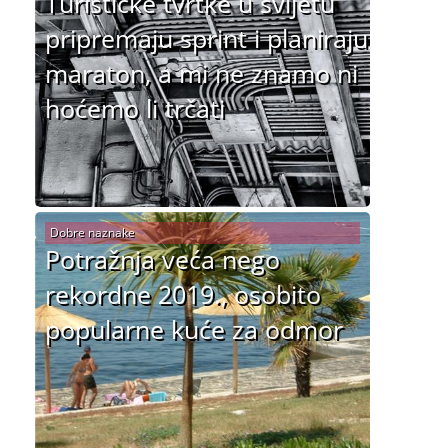
Turističke tvrtke u svijetu
pripremaju sprint i planiraju
maraton, a mi ne znamo ni
hoćemo li trčati
Dobre naznake
Potražnja veća nego
rekordne 2019., osobito
popularne kuće za odmor