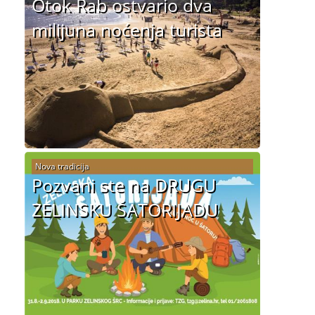
Otok Rab ostvario dva
milijuna noćenja turista
Nova tradicija
Pozvani ste na DRUGU
ZELINSKU ŠATORIJADU