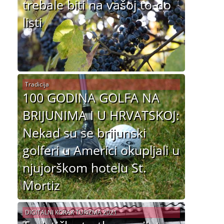
trebale biti na vašoj to-do
listi
Tradicija
100 GODINA GOLFA NA
BRIJUNIMA I U HRVATSKOJ:
Nekad su se brijunski
golferi u Americi okupljali u
njujorškom hotelu St.
Mortiz
DIGITALNI KORAK TURIZMA 2021