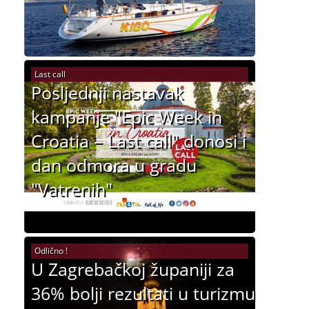
Last call
Posljednji nastavak
kampanje "Epic Week in
Croatia – Last call" donosi i
dan odmora u gradu
"Vatrenih"
Odlično !
U Zagrebačkoj županiji za
36% bolji rezultati u turizmu