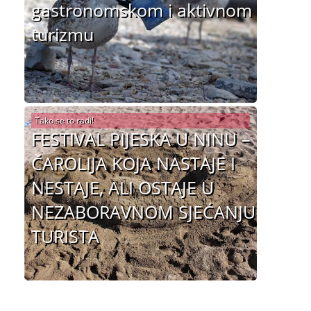
gastronomskom i aktivnom
turizmu
Tako se to radi!
FESTIVAL PIJESKA U NINU –
ČAROLIJA KOJA NASTAJE I
NESTAJE, ALI OSTAJE U
NEZABORAVNOM SJEĆANJU
TURISTA