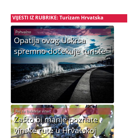
VIJESTI IZ RUBRIKE: Turizam Hrvatska
Pohvalno
Opatija ovog Uskrsa
spremno dočekuje turiste
Raj za ljubitelje vina
Zašto bi manje poznate
vinske rute u Hrvatskoj