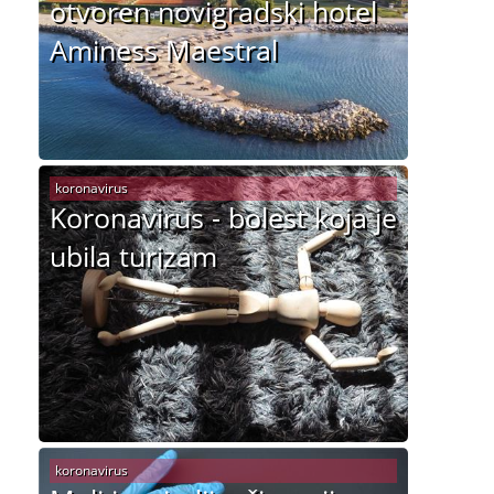
otvoren novigradski hotel
Aminess Maestral
koronavirus
Koronavirus - bolest koja je
ubila turizam
koronavirus