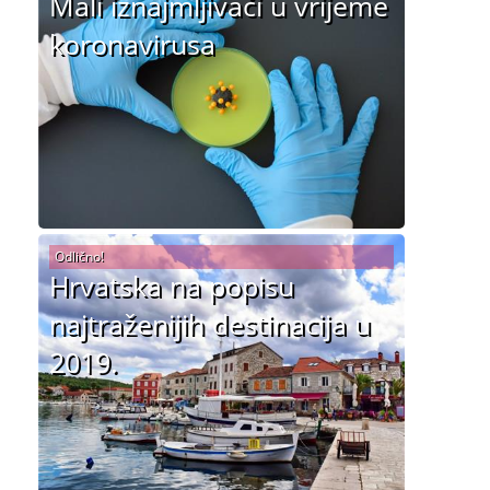
Mali iznajmljivači u vrijeme
koronavirusa
Odlično!
Hrvatska na popisu
najtraženijih destinacija u
2019.