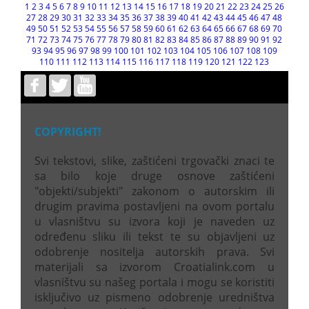
1
2
3
4
5
6
7
8
9
10
11
12
13
14
15
16
17
18
19
20
21
22
23
24
25
26
27
28
29
30
31
32
33
34
35
36
37
38
39
40
41
42
43
44
45
46
47
48
49
50
51
52
53
54
55
56
57
58
59
60
61
62
63
64
65
66
67
68
69
70
71
72
73
74
75
76
77
78
79
80
81
82
83
84
85
86
87
88
89
90
91
92
93
94
95
96
97
98
99
100
101
102
103
104
105
106
107
108
109
110
111
112
113
114
115
116
117
118
119
120
121
122
123
COPYRIGHT!
Svi tekstovi, slike, zaštićeni trgovački znaci te
sa bilo koje druge osnove zaštićeni
"objekti/subjekti" zakonom o autorskim ili
drugim pravima postavljeni na ovom portalu
u vlasništvu su izvora koji je naveden uz
određenu sliku ili tekst te su objavljeni uz
odobrenje nositelja autorskih prava. Svi
materijali sa izvorom Croatialink.com u
vlasništvu su našeg portala i mogu se koristiti
isključivo uz pismeno odobrenje uredništva