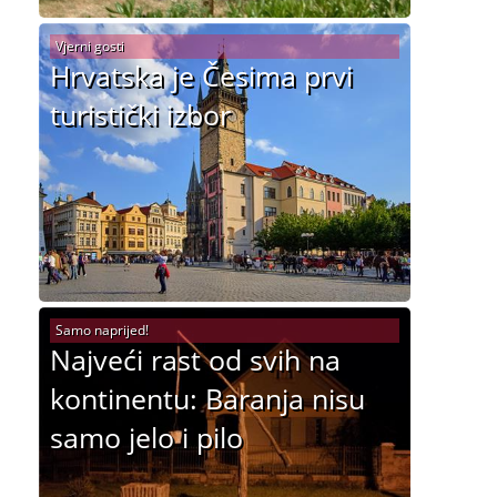
Vjerni gosti
Hrvatska je Česima prvi
turistički izbor
Samo naprijed!
Najveći rast od svih na
kontinentu: Baranja nisu
samo jelo i pilo