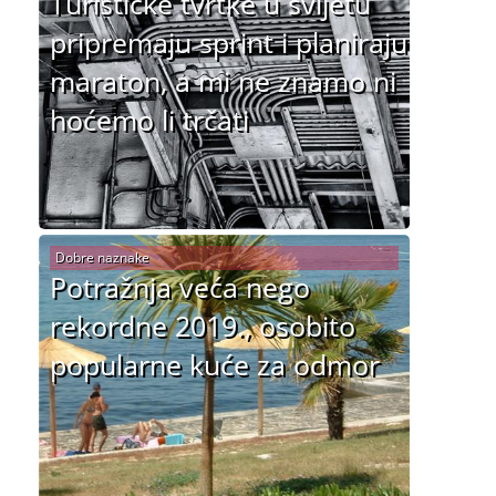
Turističke tvrtke u svijetu
pripremaju sprint i planiraju
maraton, a mi ne znamo ni
hoćemo li trčati
Dobre naznake
Potražnja veća nego
rekordne 2019., osobito
popularne kuće za odmor