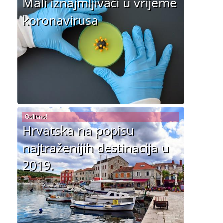
Mali iznajmljivači u vrijeme
koronavirusa
Odlično!
Hrvatska na popisu
najtraženijih destinacija u
2019.