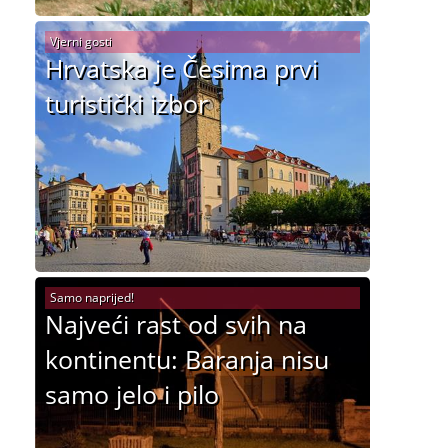
Vjerni gosti
Hrvatska je Česima prvi
turistički izbor
Samo naprijed!
Najveći rast od svih na
kontinentu: Baranja nisu
samo jelo i pilo