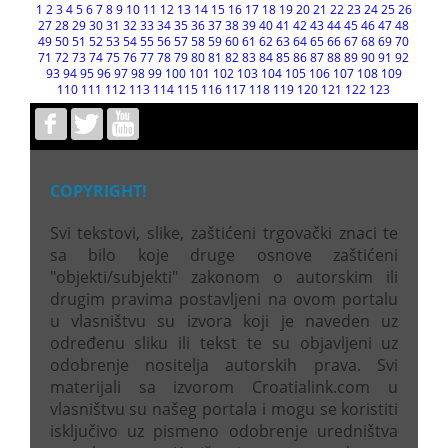
1
2
3
4
5
6
7
8
9
10
11
12
13
14
15
16
17
18
19
20
21
22
23
24
25
26
27
28
29
30
31
32
33
34
35
36
37
38
39
40
41
42
43
44
45
46
47
48
49
50
51
52
53
54
55
56
57
58
59
60
61
62
63
64
65
66
67
68
69
70
71
72
73
74
75
76
77
78
79
80
81
82
83
84
85
86
87
88
89
90
91
92
93
94
95
96
97
98
99
100
101
102
103
104
105
106
107
108
109
110
111
112
113
114
115
116
117
118
119
120
121
122
123
COPYRIGHT!
Svi tekstovi, slike, zaštićeni trgovački znaci te
sa bilo koje druge osnove zaštićeni
"objekti/subjekti" zakonom o autorskim ili
drugim pravima postavljeni na ovom portalu
u vlasništvu su izvora koji je naveden uz
određenu sliku ili tekst te su objavljeni uz
odobrenje nositelja autorskih prava. Svi
materijali sa izvorom Croatialink.com u
vlasništvu su našeg portala i mogu se koristiti
isključivo uz pismeno odobrenje uredništva