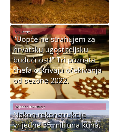
Oni znaju?
"Uopće ne strahujem za
hrvatsku ugostiteljsku
budućnost!" Tri poznata
chefa otkrivaju očekivanja
od sezone 2022.
Vrijedna investicija
Nakon rekonstrukcije
vrijedne 35 milijuna kuna,