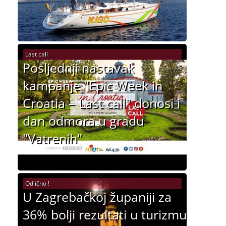
Last call
Posljednji nastavak
kampanje "Epic Week in
Croatia – Last call" donosi i
dan odmora u gradu
"Vatrenih"
Odlično !
U Zagrebačkoj županiji za
36% bolji rezultati u turizmu