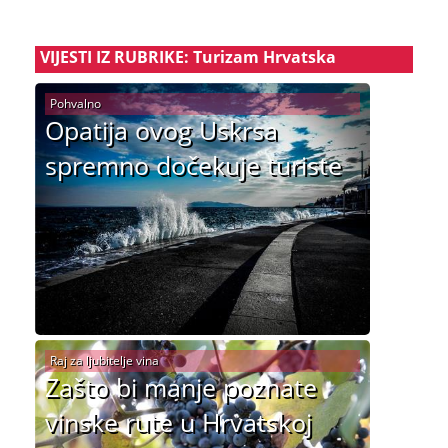
VIJESTI IZ RUBRIKE: Turizam Hrvatska
Pohvalno
Opatija ovog Uskrsa
spremno dočekuje turiste
Raj za ljubitelje vina
Zašto bi manje poznate
vinske rute u Hrvatskoj