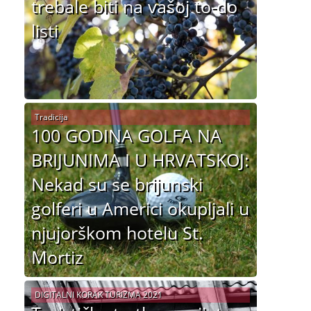
trebale biti na vašoj to-do
listi
Tradicija
100 GODINA GOLFA NA
BRIJUNIMA I U HRVATSKOJ:
Nekad su se brijunski
golferi u Americi okupljali u
njujorškom hotelu St.
Mortiz
DIGITALNI KORAK TURIZMA 2021