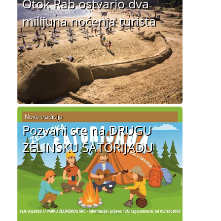
Otok Rab ostvario dva
milijuna noćenja turista
Nova tradicija
Pozvani ste na DRUGU
ZELINSKU ŠATORIJADU