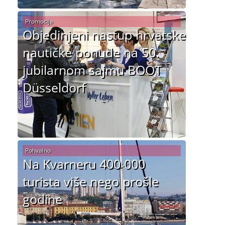
Promocija
Objedinjeni nastup hrvatske
nautičke ponude na 50.
jubilarnom sajmu BOOT
Düsseldorf
Pohvalno
Na Kvarneru 400 000
turista više nego prošle
godine