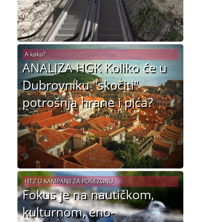
A kako?
ANALIZA HGK Koliko će u
Dubrovniku "skočiti"
potrošnja hrane i pića?
HTZ U KAMPANJI ZA POSEZONU
Fokus je na nautičkom,
kulturnom, eno-