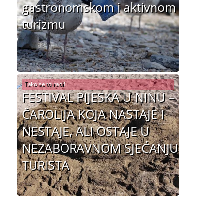
gastronomskom i aktivnom
turizmu
Tako se to radi!
FESTIVAL PIJESKA U NINU –
ČAROLIJA KOJA NASTAJE I
NESTAJE, ALI OSTAJE U
NEZABORAVNOM SJEĆANJU
TURISTA