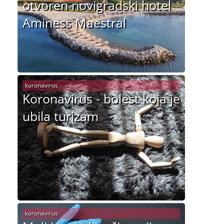
otvoren novigradski hotel
Aminess Maestral
koronavirus
Koronavirus - bolest koja je
ubila turizam
koronavirus