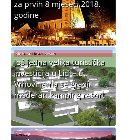
za prvih 8 mjeseci 2018.
godine
Big Bear Plitvice Resort
Još jedna velika turistička
investicija u Lici – u
Vrhovinama se gradi
moderan kamping resort
Sve bolji