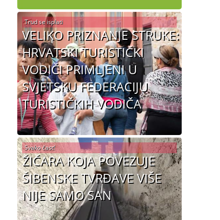
Trud se isplati
VELIKO PRIZNANJE STRUKE:
HRVATSKI TURISTIČKI
VODIČI PRIMLJENI U
SVJETSKU FEDERACIJU
TURISTIČKIH VODIČA
Svako čast!
ŽIČARA KOJA POVEZUJE
ŠIBENSKE TVRĐAVE VIŠE
NIJE SAMO SAN