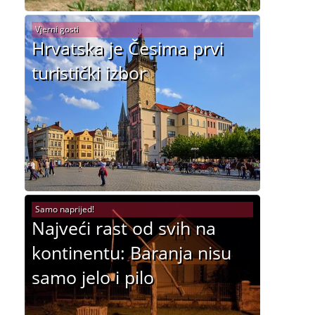
Vjerni gosti
Hrvatska je Česima prvi
turistički izbor
Samo naprijed!
Najveći rast od svih na
kontinentu: Baranja nisu
samo jelo i pilo