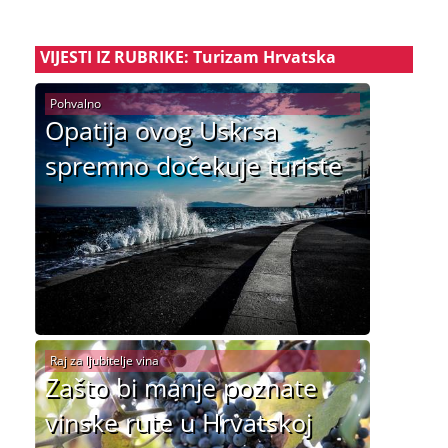
VIJESTI IZ RUBRIKE: Turizam Hrvatska
Pohvalno
Opatija ovog Uskrsa
spremno dočekuje turiste
Raj za ljubitelje vina
Zašto bi manje poznate
vinske rute u Hrvatskoj