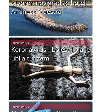
otvoren novigradski hotel
Aminess Maestral
koronavirus
Koronavirus - bolest koja je
ubila turizam
koronavirus