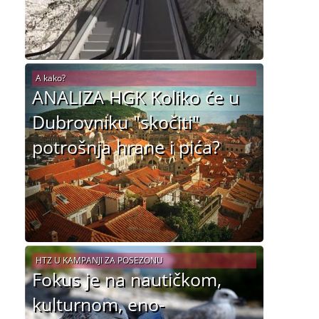
A kako?
ANALIZA HGK Koliko će u
Dubrovniku "skočiti"
potrošnja hrane i pića?
HTZ U KAMPANJI ZA POSEZONU
Fokus je na nautičkom,
kulturnom, eno-