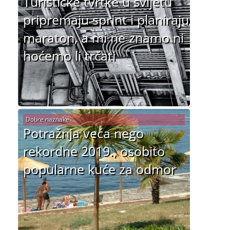
Turističke tvrtke u svijetu
pripremaju sprint i planiraju
maraton, a mi ne znamo ni
hoćemo li trčati
Dobre naznake
Potražnja veća nego
rekordne 2019., osobito
popularne kuće za odmor