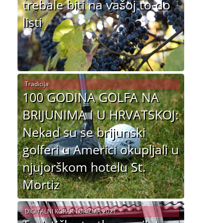
trebale biti na vašoj to-do
listi
Tradicija
100 GODINA GOLFA NA
BRIJUNIMA I U HRVATSKOJ:
Nekad su se brijunski
golferi u Americi okupljali u
njujorškom hotelu St.
Mortiz
DIGITALNI KORAK TURIZMA 2021