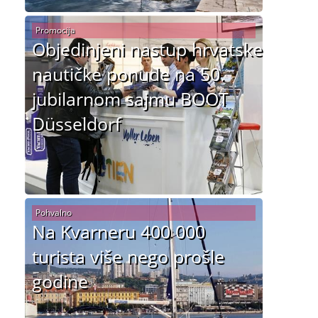
Promocija
Objedinjeni nastup hrvatske
nautičke ponude na 50.
jubilarnom sajmu BOOT
Düsseldorf
Pohvalno
Na Kvarneru 400 000
turista više nego prošle
godine