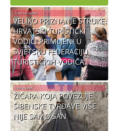
Trud se isplati
VELIKO PRIZNANJE STRUKE:
HRVATSKI TURISTIČKI
VODIČI PRIMLJENI U
SVJETSKU FEDERACIJU
TURISTIČKIH VODIČA
Svako čast!
ŽIČARA KOJA POVEZUJE
ŠIBENSKE TVRĐAVE VIŠE
NIJE SAMO SAN