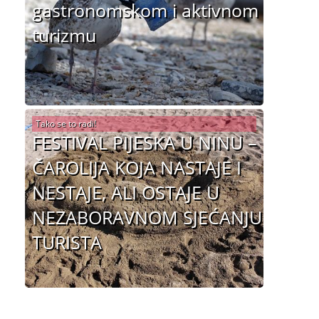
gastronomskom i aktivnom
turizmu
Tako se to radi!
FESTIVAL PIJESKA U NINU –
ČAROLIJA KOJA NASTAJE I
NESTAJE, ALI OSTAJE U
NEZABORAVNOM SJEĆANJU
TURISTA