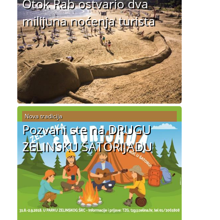
Otok Rab ostvario dva
milijuna noćenja turista
Nova tradicija
Pozvani ste na DRUGU
ZELINSKU ŠATORIJADU