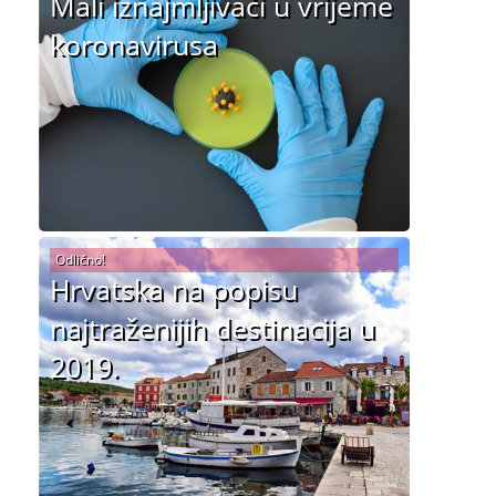
Mali iznajmljivači u vrijeme
koronavirusa
Odlično!
Hrvatska na popisu
najtraženijih destinacija u
2019.