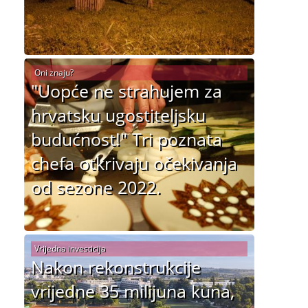
Oni znaju?
"Uopće ne strahujem za
hrvatsku ugostiteljsku
budućnost!" Tri poznata
chefa otkrivaju očekivanja
od sezone 2022.
Vrijedna investicija
Nakon rekonstrukcije
vrijedne 35 milijuna kuna,