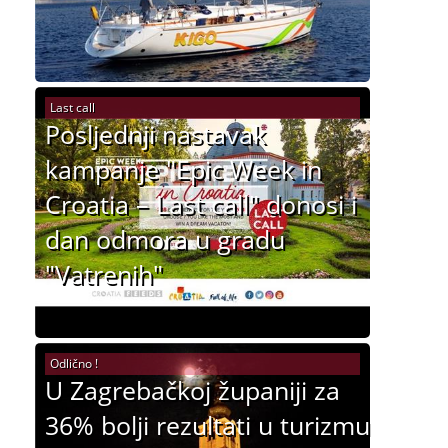
Last call
Posljednji nastavak
kampanje "Epic Week in
Croatia – Last call" donosi i
dan odmora u gradu
"Vatrenih"
Odlično !
U Zagrebačkoj županiji za
36% bolji rezultati u turizmu