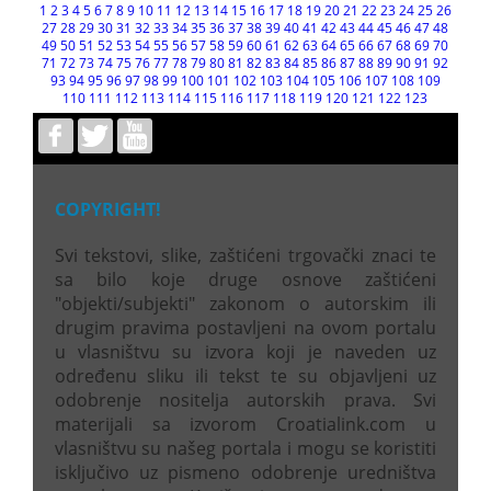
1
2
3
4
5
6
7
8
9
10
11
12
13
14
15
16
17
18
19
20
21
22
23
24
25
26
27
28
29
30
31
32
33
34
35
36
37
38
39
40
41
42
43
44
45
46
47
48
49
50
51
52
53
54
55
56
57
58
59
60
61
62
63
64
65
66
67
68
69
70
71
72
73
74
75
76
77
78
79
80
81
82
83
84
85
86
87
88
89
90
91
92
93
94
95
96
97
98
99
100
101
102
103
104
105
106
107
108
109
110
111
112
113
114
115
116
117
118
119
120
121
122
123
COPYRIGHT!
Svi tekstovi, slike, zaštićeni trgovački znaci te
sa bilo koje druge osnove zaštićeni
"objekti/subjekti" zakonom o autorskim ili
drugim pravima postavljeni na ovom portalu
u vlasništvu su izvora koji je naveden uz
određenu sliku ili tekst te su objavljeni uz
odobrenje nositelja autorskih prava. Svi
materijali sa izvorom Croatialink.com u
vlasništvu su našeg portala i mogu se koristiti
isključivo uz pismeno odobrenje uredništva