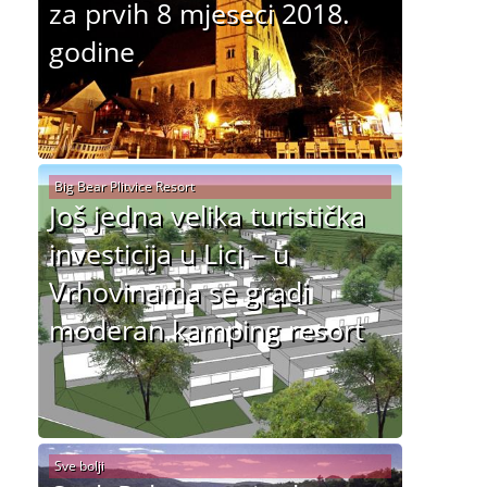
za prvih 8 mjeseci 2018.
godine
Big Bear Plitvice Resort
Još jedna velika turistička
investicija u Lici – u
Vrhovinama se gradi
moderan kamping resort
Sve bolji