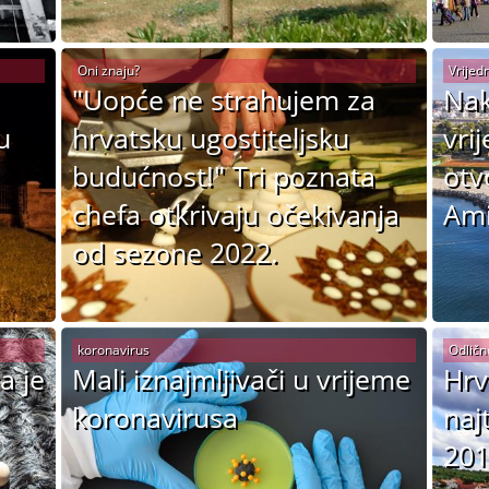
Oni znaju?
Vrijedn
"Uopće ne strahujem za
Nak
u
hrvatsku ugostiteljsku
vri
budućnost!" Tri poznata
otv
chefa otkrivaju očekivanja
Ami
od sezone 2022.
koronavirus
Odličn
a je
Mali iznajmljivači u vrijeme
Hrv
koronavirusa
naj
201