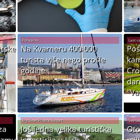
Pohvalno
Last ca
atske
Na Kvarneru 400 000
Pos
turista više nego prošle
kam
T
godine
Cro
dan
"Va
Big Bear Plitvice Resort
Sve bol
za
Još jedna velika turistička
Oto
rizmu
investicija u Lici – u
mil