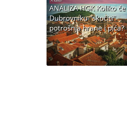
A kako?
ANALIZA HGK Koliko će
Dubrovniku "skočiti"
potrošnja hrane i pića?