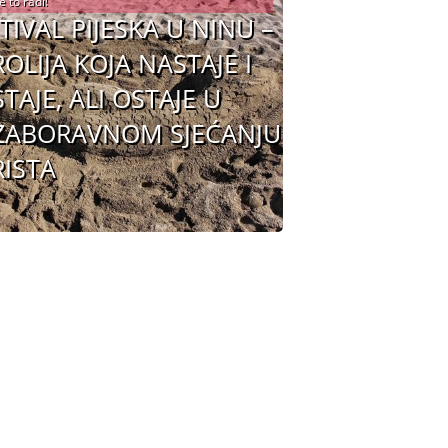
e to radi!
TIVAL PIJESKA U NINU –
OLIJA KOJA NASTAJE I
TAJE, ALI OSTAJE U
ZABORAVNOM SJEĆANJU
ISTA