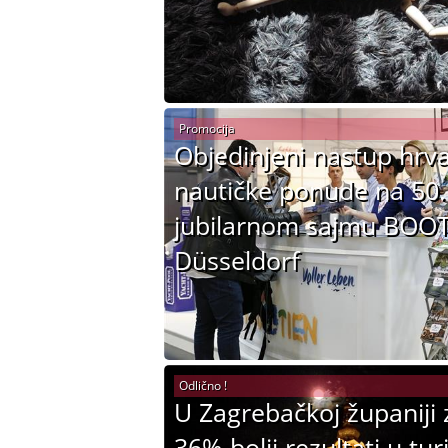
Promocija
Objedinjeni nastup hrv
nautičke ponude na 50.
jubilarnom sajmu BOO
Düsseldorf
Odlično !
U Zagrebačkoj županiji 
36% bolji rezultati u tu