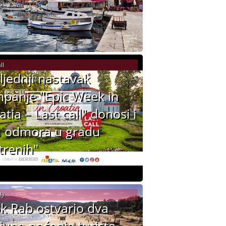
ll
ljednji nastavak
panje "Epic Week in
atia – Last call" donosi i
 odmora u gradu
trenih"
ji
k Rab ostvario dva
ijuna noćenja turista