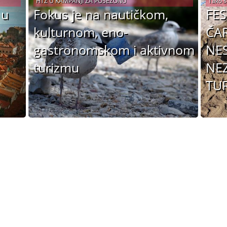
HTZ U KAMPANJI ZA POSEZONU
Tako s
 u
Fokus je na nautičkom,
FES
kulturnom, eno-
ČAR
gastronomskom i aktivnom
NES
turizmu
NE
TUR