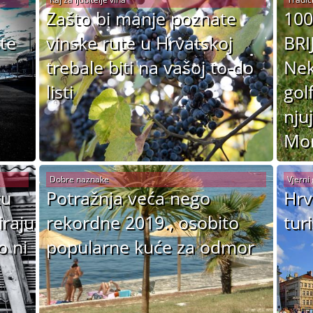
Zašto bi manje poznate
10
te
vinske rute u Hrvatskoj
BRI
trebale biti na vašoj to-do
Nek
listi
gol
nju
Mor
Dobre naznake
Vjerni 
tu
Potražnja veća nego
Hrv
iraju
rekordne 2019., osobito
turi
o ni
popularne kuće za odmor