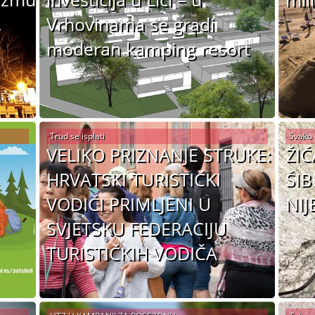
.
Vrhovinama se gradi
moderan kamping resort
Trud se isplati
Svako 
VELIKO PRIZNANJE STRUKE:
ŽIČ
HRVATSKI TURISTIČKI
ŠIB
VODIČI PRIMLJENI U
NIJ
SVJETSKU FEDERACIJU
TURISTIČKIH VODIČA