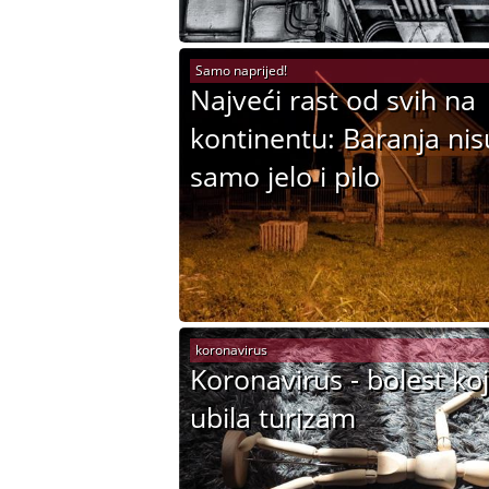
Samo naprijed!
Najveći rast od svih na
kontinentu: Baranja nis
samo jelo i pilo
koronavirus
Koronavirus - bolest koj
ubila turizam