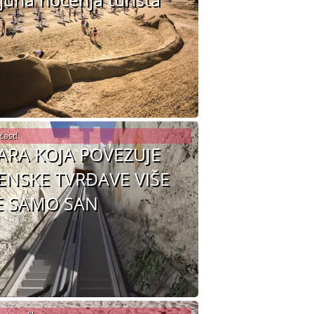
čast!
ARA KOJA POVEZUJE
ENSKE TVRĐAVE VIŠE
E SAMO SAN