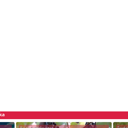
ska
Raj za ljubitelje vina
Tradic