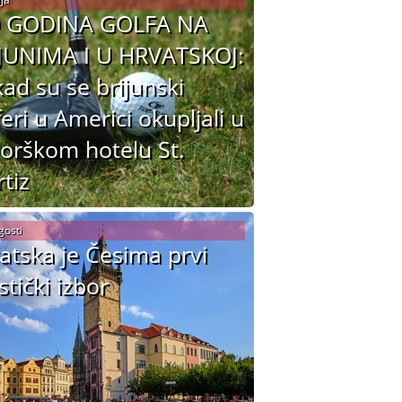
0 GODINA GOLFA NA
JUNIMA I U HRVATSKOJ:
ad su se brijunski
feri u Americi okupljali u
jorškom hotelu St.
tiz
gosti
atska je Česima prvi
stički izbor