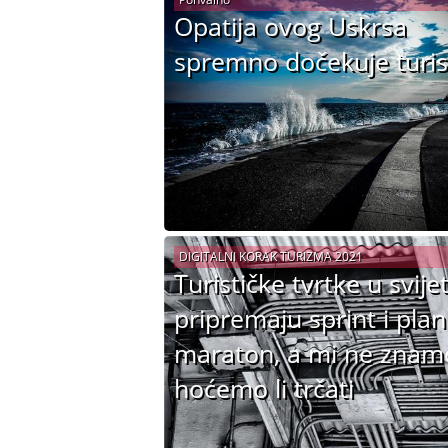
Opatija ovog Uskrsa
spremno dočekuje turis
DIGITALNI KORAK TURIZMA 2021
Turističke tvrtke u svije
pripremaju sprint i plan
maraton, a mi ne znam
hoćemo li trčati