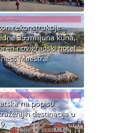
a investicija
on rekonstrukcije
jedne 35 milijuna kuna,
oren novigradski hotel
ness Maestral
o!
atska na popisu
traženijih destinacija u
9.