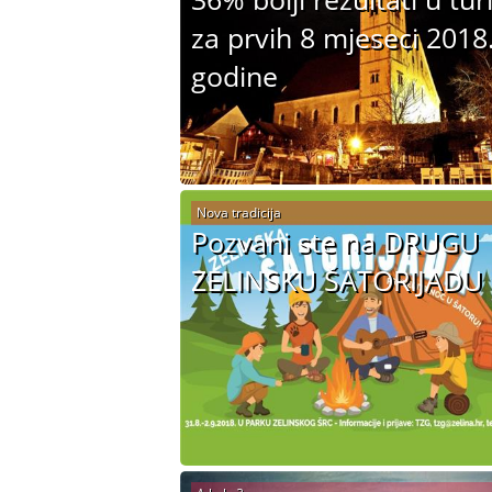
za prvih 8 mjeseci 2018
godine
Nova tradicija
Pozvani ste na DRUGU
ZELINSKU ŠATORIJADU