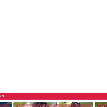
ska
Raj za ljubitelje vina
Tradic