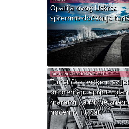
Opatija ovog Uskrsa
spremno dočekuje turis
DIGITALNI KORAK TURIZMA 2021
Turističke tvrtke u svije
pripremaju sprint i plan
maraton, a mi ne znam
hoćemo li trčati