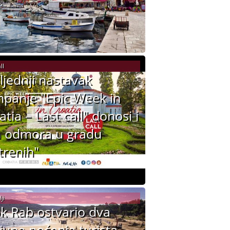
ll
ljednji nastavak
panje "Epic Week in
atia – Last call" donosi i
 odmora u gradu
trenih"
ji
k Rab ostvario dva
ijuna noćenja turista