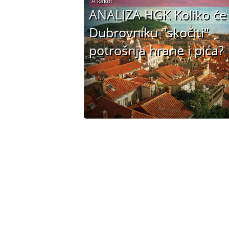
A kako?
ANALIZA HGK Koliko će
Dubrovniku "skočiti"
potrošnja hrane i pića?