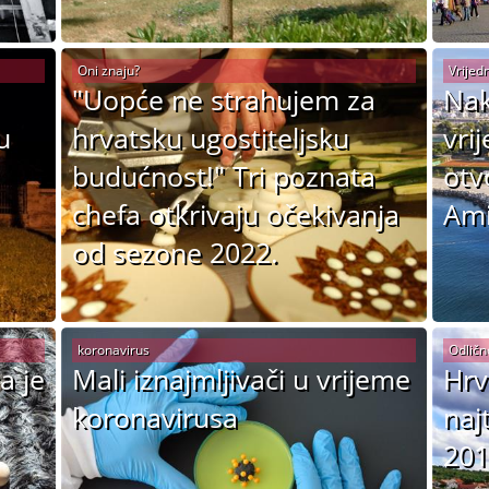
Oni znaju?
Vrijedn
"Uopće ne strahujem za
Nak
u
hrvatsku ugostiteljsku
vri
budućnost!" Tri poznata
otv
chefa otkrivaju očekivanja
Ami
od sezone 2022.
koronavirus
Odličn
a je
Mali iznajmljivači u vrijeme
Hrv
koronavirusa
naj
201