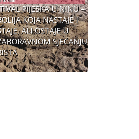
e to radi!
TIVAL PIJESKA U NINU –
OLIJA KOJA NASTAJE I
TAJE, ALI OSTAJE U
ZABORAVNOM SJEĆANJU
ISTA