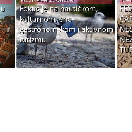
HTZ U KAMPANJI ZA POSEZONU
Tako s
 u
Fokus je na nautičkom,
FES
kulturnom, eno-
ČAR
gastronomskom i aktivnom
NES
turizmu
NE
TUR