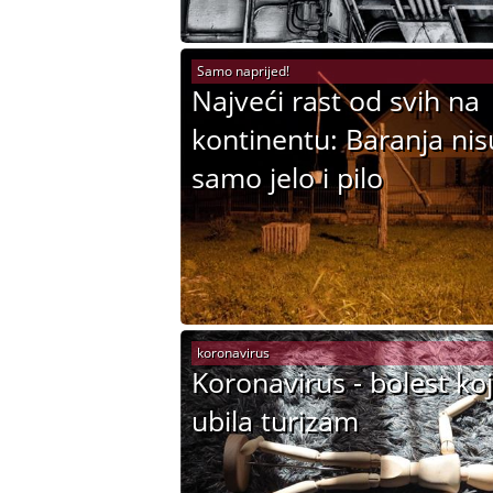
Samo naprijed!
Najveći rast od svih na
kontinentu: Baranja nis
samo jelo i pilo
koronavirus
Koronavirus - bolest koj
ubila turizam