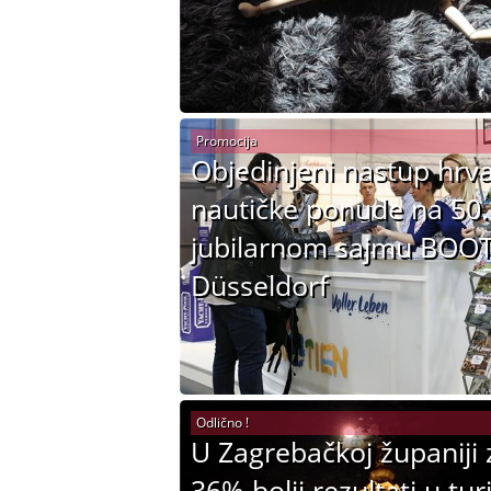
Promocija
Objedinjeni nastup hrv
nautičke ponude na 50.
jubilarnom sajmu BOO
Düsseldorf
Odlično !
U Zagrebačkoj županiji 
36% bolji rezultati u tu