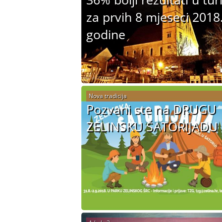
za prvih 8 mjeseci 2018
godine
Nova tradicija
Pozvani ste na DRUGU
ZELINSKU ŠATORIJADU