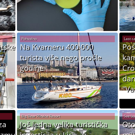
Pohvalno
Last ca
atske
Na Kvarneru 400 000
Pos
turista više nego prošle
kam
T
godine
Cro
dan
"Va
Big Bear Plitvice Resort
Sve bol
za
Još jedna velika turistička
Oto
rizmu
investicija u Lici – u
mil