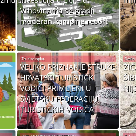
.
Vrhovinama se gradi
moderan kamping resort
Trud se isplati
Svako 
VELIKO PRIZNANJE STRUKE:
ŽIČ
HRVATSKI TURISTIČKI
ŠIB
VODIČI PRIMLJENI U
NIJ
SVJETSKU FEDERACIJU
TURISTIČKIH VODIČA