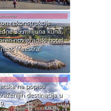
a investicija
on rekonstrukcije
jedne 35 milijuna kuna,
oren novigradski hotel
ness Maestral
o!
atska na popisu
traženijih destinacija u
9.