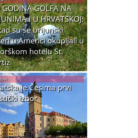
0 GODINA GOLFA NA
JUNIMA I U HRVATSKOJ:
ad su se brijunski
feri u Americi okupljali u
jorškom hotelu St.
tiz
gosti
atska je Česima prvi
stički izbor