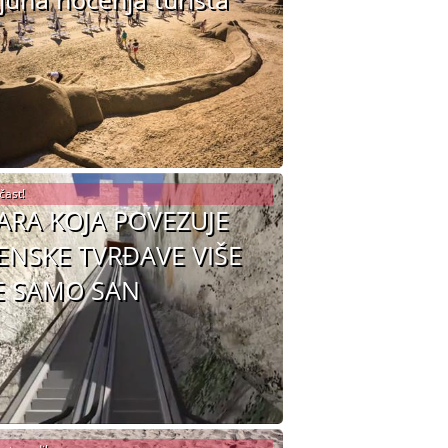
čast!
ARA KOJA POVEZUJE
ENSKE TVRĐAVE VIŠE
E SAMO SAN