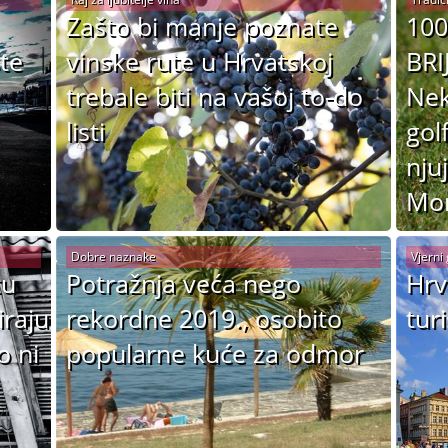
Zašto bi manje poznate
10
te
vinske rute u Hrvatskoj
BRI
trebale biti na vašoj to-do
Nek
listi
gol
nju
Mor
Dobre naznake
Vjerni 
tu
Potražnja veća nego
Hrv
iraju
rekordne 2019., osobito
turi
o ni
popularne kuće za odmor