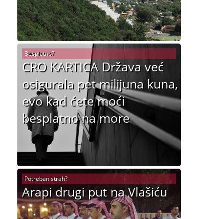
Besplatno?
CRO KARTICA Država već
osigurala pet milijuna kuna,
evo kad ćete moći
besplatno na more
Potreban strah?
Arapi drugi put na Vlašiću