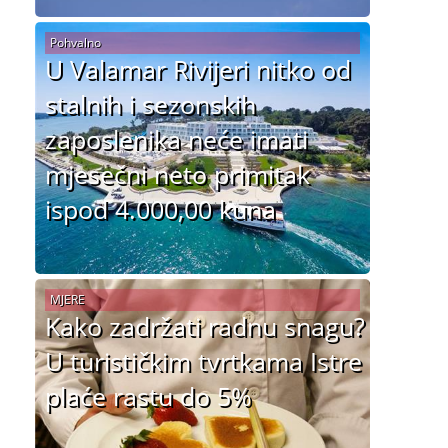
Pohvalno
U Valamar Rivijeri nitko od
stalnih i sezonskih
zaposlenika neće imati
mjesečni neto primitak
ispod 4.000,00 kuna
MJERE
Kako zadržati radnu snagu?
U turističkim tvrtkama Istre
plaće rastu do 5%