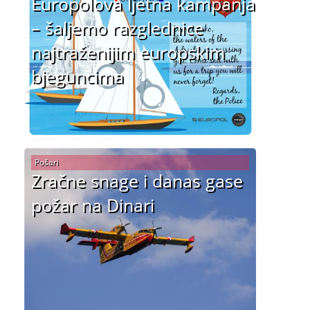
Europolova ljetna kampanja
– šaljemo razglednice
najtraženijim europskim
bjeguncima
Pošari
Zračne snage i danas gase
požar na Dinari