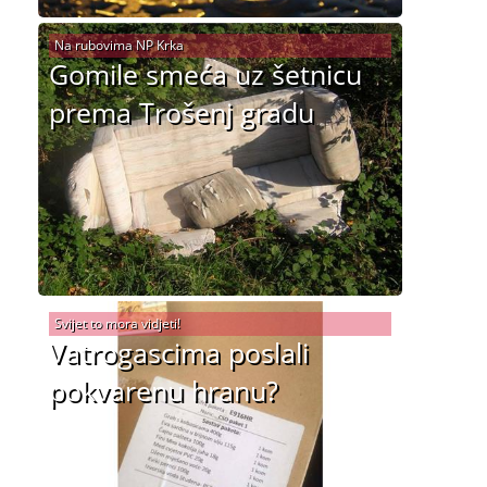
Na rubovima NP Krka
Gomile smeća uz šetnicu
prema Trošenj gradu
Svijet to mora vidjeti!
Vatrogascima poslali
pokvarenu hranu?