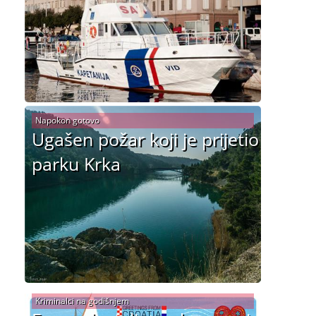
Napokon gotovo
Ugašen požar koji je prijetio
parku Krka
Kriminalci na godišnjem