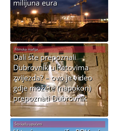
milijuna eura
Filmska mafija
Dali ste prepoznali
Dubrovnik u Ratovima
zvijezda? – ovo je video
gdje možete (napokon)
prepoznati Dubrovnik
Što kažu upućeni