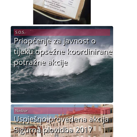
S.O.S.
Priopćenje za javnost o
tijeku opsežne koordinirane
potražne akcije
Nadzor
Uspješno provedena akcija
Sigurna plovidba 2017