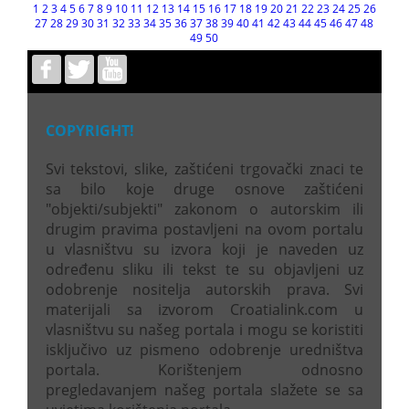
1
2
3
4
5
6
7
8
9
10
11
12
13
14
15
16
17
18
19
20
21
22
23
24
25
26
27
28
29
30
31
32
33
34
35
36
37
38
39
40
41
42
43
44
45
46
47
48
49
50
COPYRIGHT!
Svi tekstovi, slike, zaštićeni trgovački znaci te
sa bilo koje druge osnove zaštićeni
"objekti/subjekti" zakonom o autorskim ili
drugim pravima postavljeni na ovom portalu
u vlasništvu su izvora koji je naveden uz
određenu sliku ili tekst te su objavljeni uz
odobrenje nositelja autorskih prava. Svi
materijali sa izvorom Croatialink.com u
vlasništvu su našeg portala i mogu se koristiti
isključivo uz pismeno odobrenje uredništva
portala. Korištenjem odnosno
pregledavanjem našeg portala slažete se sa