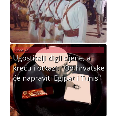
Stopa 25
Ugostitelji digli cijene, a
kreću i otkazi: "Od hrvatske
će napraviti Egipat i Tunis"