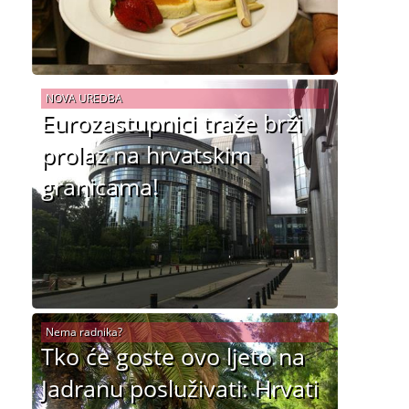
NOVA UREDBA
Eurozastupnici traže brži
prolaz na hrvatskim
granicama!
Nema radnika?
Tko će goste ovo ljeto na
Jadranu posluživati: Hrvati