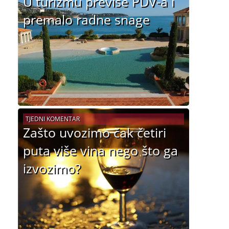
U turizmu previše PDV-a i
premalo radne snage
TJEDNI KOMENTAR
Zašto uvozimo čak četiri
puta više vina nego što ga
izvozimo?