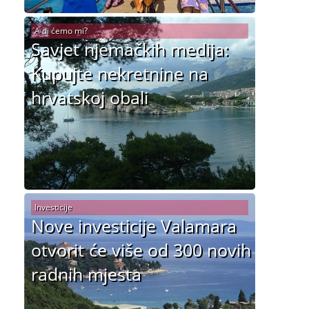
A di ćemo mi?
Savjet njemačkih medija:
Kupujte nekretnine na
hrvatskoj obali
Investicije
Nove investicije Valamara
otvorit će više od 300 novih
radnih mjesta