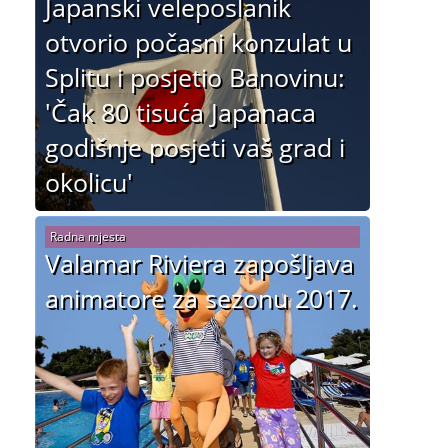
Japanski veleposlanik
otvorio počasni konzulat u
Splitu i posjetio Banovinu:
'Čak 80 tisuća Japanaca
godišnje posjeti vaš grad i
okolicu'
Radna mjesta
Valamar Riviera zapošljava
animatore za sezonu 2017.