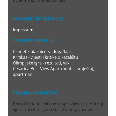
uvjetima korištenja portala.
DODATNE INFORMACIJE:
Impessum
PARTNERI PORTALA:
Cronetik ulaznice za događaje
Kritikaz - vijesti i kritike o kazalištu
Olimpijske igre - rezultati, wiki
Cesarica Best View Apartments - smještaj,
apartmani
PRAVNA NAPOMENA!
Portal CroatiaLink.com napravljen je u dobroj
vjeri i koristite ga na vlastitu odgovornost.