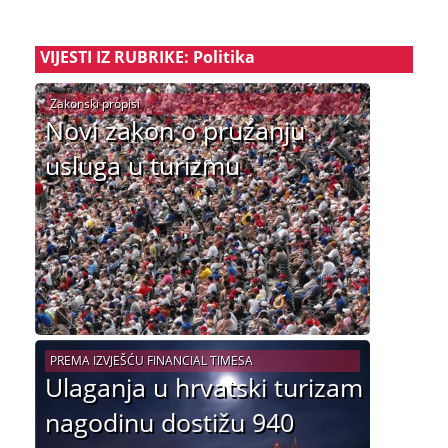
VIJESTI IZ RUBRIKE: Politika
Zakonski propisi
Novi zakon o pružanju
usluga u turizmu
PREMA IZVJEŠĆU FINANCIAL TIMESA
Ulaganja u hrvatski turizam
nagodinu dostižu 940