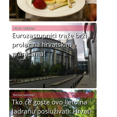
NOVA UREDBA
Eurozastupnici traže brži
prolaz na hrvatskim
granicama!
Nema radnika?
Tko će goste ovo ljeto na
Jadranu posluživati: Hrvati