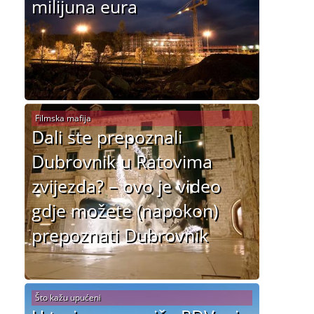
milijuna eura
Filmska mafija
Dali ste prepoznali
Dubrovnik u Ratovima
zvijezda? – ovo je video
gdje možete (napokon)
prepoznati Dubrovnik
Što kažu upućeni