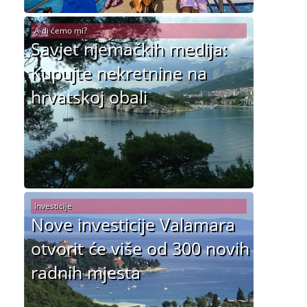
A di ćemo mi?
Savjet njemačkih medija:
Kupujte nekretnine na
hrvatskoj obali
Investicije
Nove investicije Valamara
otvorit će više od 300 novih
radnih mjesta