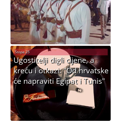
Stopa 25
Ugostitelji digli cijene, a
kreću i otkazi: "Od hrvatske
će napraviti Egipat i Tunis"