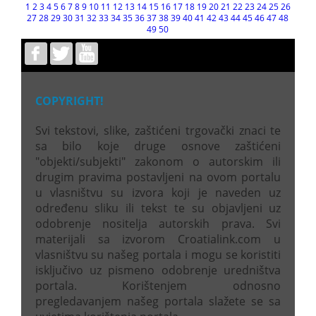
1
2
3
4
5
6
7
8
9
10
11
12
13
14
15
16
17
18
19
20
21
22
23
24
25
26
27
28
29
30
31
32
33
34
35
36
37
38
39
40
41
42
43
44
45
46
47
48
49
50
COPYRIGHT!
Svi tekstovi, slike, zaštićeni trgovački znaci te
sa bilo koje druge osnove zaštićeni
"objekti/subjekti" zakonom o autorskim ili
drugim pravima postavljeni na ovom portalu
u vlasništvu su izvora koji je naveden uz
određenu sliku ili tekst te su objavljeni uz
odobrenje nositelja autorskih prava. Svi
materijali sa izvorom Croatialink.com u
vlasništvu su našeg portala i mogu se koristiti
isključivo uz pismeno odobrenje uredništva
portala. Korištenjem odnosno
pregledavanjem našeg portala slažete se sa