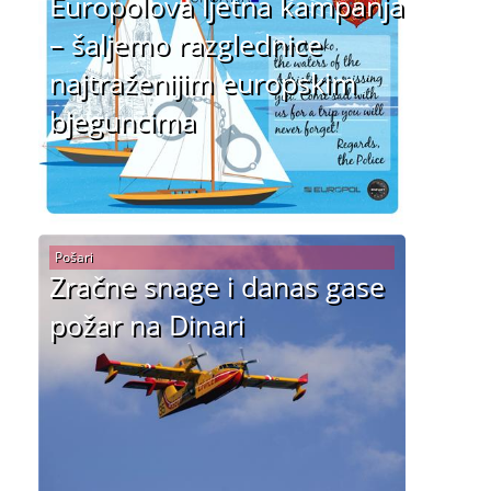
Europolova ljetna kampanja
– šaljemo razglednice
najtraženijim europskim
bjeguncima
Pošari
Zračne snage i danas gase
požar na Dinari