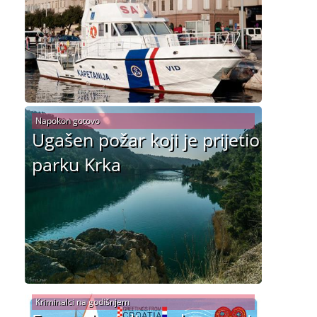
Napokon gotovo
Ugašen požar koji je prijetio
parku Krka
Kriminalci na godišnjem