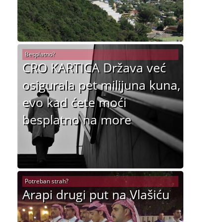
Besplatno?
CRO KARTICA Država već
osigurala pet milijuna kuna,
evo kad ćete moći
besplatno na more
Potreban strah?
Arapi drugi put na Vlašiću