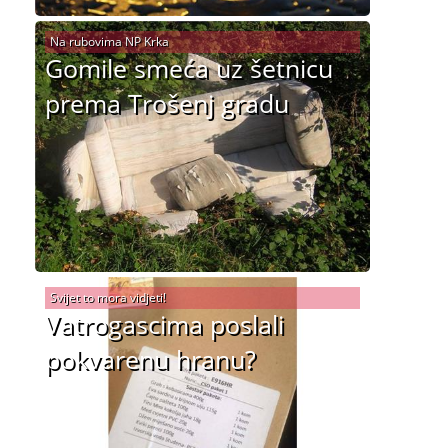
Na rubovima NP Krka
Gomile smeća uz šetnicu
prema Trošenj gradu
Svijet to mora vidjeti!
Vatrogascima poslali
pokvarenu hranu?