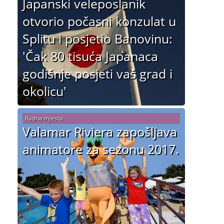
Japanski veleposlanik
otvorio počasni konzulat u
Splitu i posjetio Banovinu:
'Čak 80 tisuća Japanaca
godišnje posjeti vaš grad i
okolicu'
Radna mjesta
Valamar Riviera zapošljava
animatore za sezonu 2017.