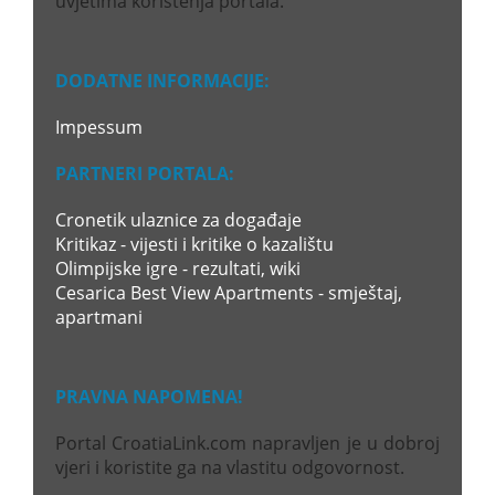
uvjetima korištenja portala.
DODATNE INFORMACIJE:
Impessum
PARTNERI PORTALA:
Cronetik ulaznice za događaje
Kritikaz - vijesti i kritike o kazalištu
Olimpijske igre - rezultati, wiki
Cesarica Best View Apartments - smještaj,
apartmani
PRAVNA NAPOMENA!
Portal CroatiaLink.com napravljen je u dobroj
vjeri i koristite ga na vlastitu odgovornost.