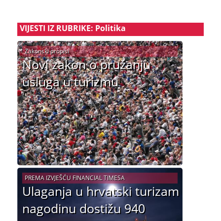
VIJESTI IZ RUBRIKE: Politika
Zakonski propisi
Novi zakon o pružanju
usluga u turizmu
PREMA IZVJEŠĆU FINANCIAL TIMESA
Ulaganja u hrvatski turizam
nagodinu dostižu 940