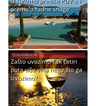
U turizmu previše PDV-a i
premalo radne snage
TJEDNI KOMENTAR
Zašto uvozimo čak četiri
puta više vina nego što ga
izvozimo?