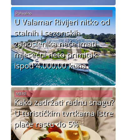
Pohvalno
U Valamar Rivijeri nitko od
stalnih i sezonskih
zaposlenika neće imati
mjesečni neto primitak
ispod 4.000,00 kuna
MJERE
Kako zadržati radnu snagu?
U turističkim tvrtkama Istre
plaće rastu do 5%