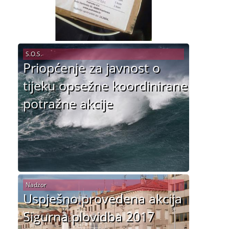
S.O.S.
Priopćenje za javnost o
tijeku opsežne koordinirane
potražne akcije
Nadzor
Uspješno provedena akcija
Sigurna plovidba 2017