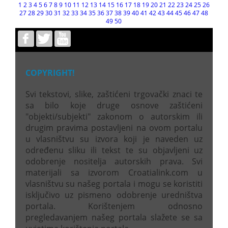
1
2
3
4
5
6
7
8
9
10
11
12
13
14
15
16
17
18
19
20
21
22
23
24
25
26
27
28
29
30
31
32
33
34
35
36
37
38
39
40
41
42
43
44
45
46
47
48
49
50
COPYRIGHT!
Svi tekstovi, slike, zaštićeni trgovački znaci te
sa bilo koje druge osnove zaštićeni
"objekti/subjekti" zakonom o autorskim ili
drugim pravima postavljeni na ovom portalu
u vlasništvu su izvora koji je naveden uz
određenu sliku ili tekst te su objavljeni uz
odobrenje nositelja autorskih prava. Svi
materijali sa izvorom Croatialink.com u
vlasništvu su našeg portala i mogu se koristiti
isključivo uz pismeno odobrenje uredništva
portala. Korištenjem odnosno
pregledavanjem našeg portala slažete se sa