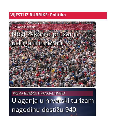
VIJESTI IZ RUBRIKE: Politika
Zakonski propisi
Novi zakon o pružanju
usluga u turizmu
PREMA IZVJEŠĆU FINANCIAL TIMESA
Ulaganja u hrvatski turizam
nagodinu dostižu 940