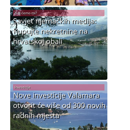
A di ćemo mi?
Savjet njemačkih medija:
Kupujte nekretnine na
hrvatskoj obali
Investicije
Nove investicije Valamara
otvorit će više od 300 novih
radnih mjesta