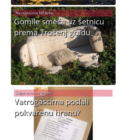
Na rubovima NP Krka
Gomile smeća uz šetnicu
prema Trošenj gradu
Svijet to mora vidjeti!
Vatrogascima poslali
pokvarenu hranu?