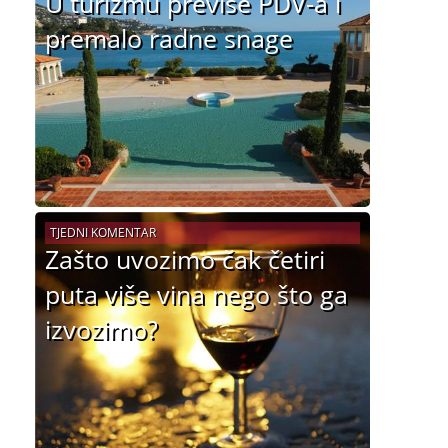
U turizmu previše PDV-a i
premalo radne snage
TJEDNI KOMENTAR
Zašto uvozimo čak četiri
puta više vina nego što ga
izvozimo?