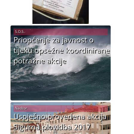
S.O.S.
Priopćenje za javnost o
tijeku opsežne koordinirane
potražne akcije
Nadzor
Uspješno provedena akcija
Sigurna plovidba 2017