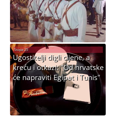
Stopa 25
Ugostitelji digli cijene, a
kreću i otkazi: "Od hrvatske
će napraviti Egipat i Tunis"