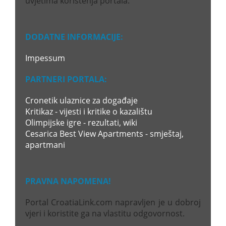
uvjetima korištenja portala.
DODATNE INFORMACIJE:
Impessum
PARTNERI PORTALA:
Cronetik ulaznice za događaje
Kritikaz - vijesti i kritike o kazalištu
Olimpijske igre - rezultati, wiki
Cesarica Best View Apartments - smještaj,
apartmani
PRAVNA NAPOMENA!
Portal CroatiaLink.com napravljen je u dobroj
vjeri i koristite ga na vlastitu odgovornost.