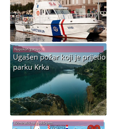
Napokon gotovo
Ugašen požar koji je prijetio
parku Krka
Kriminalci na godišnjem