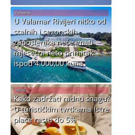
Pohvalno
U Valamar Rivijeri nitko od
stalnih i sezonskih
zaposlenika neće imati
mjesečni neto primitak
ispod 4.000,00 kuna
MJERE
Kako zadržati radnu snagu?
U turističkim tvrtkama Istre
plaće rastu do 5%