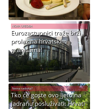
NOVA UREDBA
Eurozastupnici traže brži
prolaz na hrvatskim
granicama!
Nema radnika?
Tko će goste ovo ljeto na
Jadranu posluživati: Hrvati