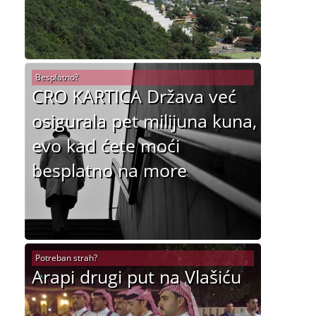
Besplatno?
CRO KARTICA Država već
osigurala pet milijuna kuna,
evo kad ćete moći
besplatno na more
Potreban strah?
Arapi drugi put na Vlašiću