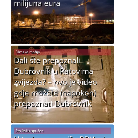
milijuna eura
Filmska mafija
Dali ste prepoznali
Dubrovnik u Ratovima
zvijezda? – ovo je video
gdje možete (napokon)
prepoznati Dubrovnik
Što kažu upućeni