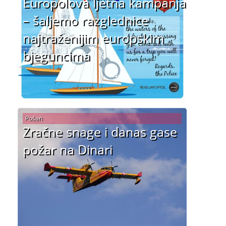
Europolova ljetna kampanja
– šaljemo razglednice
najtraženijim europskim
bjeguncima
Pošari
Zračne snage i danas gase
požar na Dinari