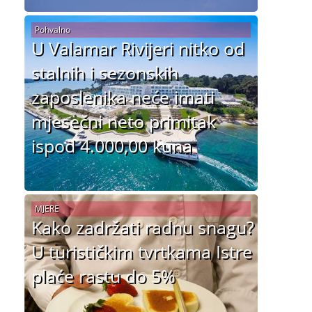
Pohvalno
U Valamar Rivijeri nitko od
stalnih i sezonskih
zaposlenika neće imati
mjesečni neto primitak
ispod 4.000,00 kuna
MJERE
Kako zadržati radnu snagu?
U turističkim tvrtkama Istre
plaće rastu do 5%