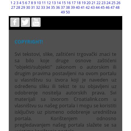
1
2
3
4
5
6
7
8
9
10
11
12
13
14
15
16
17
18
19
20
21
22
23
24
25
26
27
28
29
30
31
32
33
34
35
36
37
38
39
40
41
42
43
44
45
46
47
48
49
50
COPYRIGHT!
Svi tekstovi, slike, zaštićeni trgovački znaci te
sa bilo koje druge osnove zaštićeni
"objekti/subjekti" zakonom o autorskim ili
drugim pravima postavljeni na ovom portalu
u vlasništvu su izvora koji je naveden uz
određenu sliku ili tekst te su objavljeni uz
odobrenje nositelja autorskih prava. Svi
materijali sa izvorom Croatialink.com u
vlasništvu su našeg portala i mogu se koristiti
isključivo uz pismeno odobrenje uredništva
portala. Korištenjem odnosno
pregledavanjem našeg portala slažete se sa