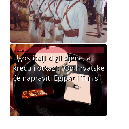
Stopa 25
Ugostitelji digli cijene, a
kreću i otkazi: "Od hrvatske
će napraviti Egipat i Tunis"