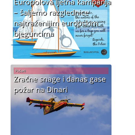
Europolova ljetna kampanja
– šaljemo razglednice
najtraženijim europskim
bjeguncima
Pošari
Zračne snage i danas gase
požar na Dinari