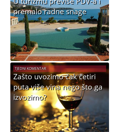
U turizmu previše PDV-a i
premalo radne snage
TJEDNI KOMENTAR
Zašto uvozimo čak četiri
puta više vina nego što ga
izvozimo?