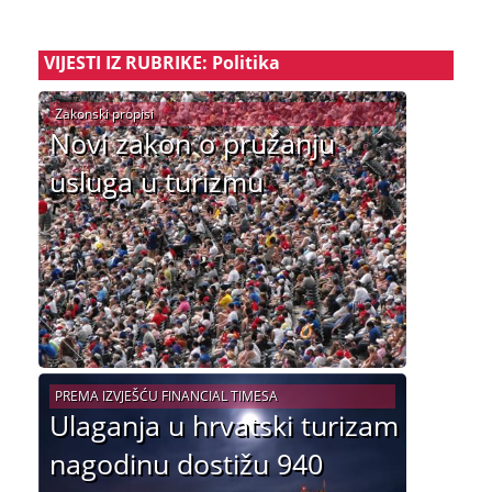
VIJESTI IZ RUBRIKE: Politika
Zakonski propisi
Novi zakon o pružanju
usluga u turizmu
PREMA IZVJEŠĆU FINANCIAL TIMESA
Ulaganja u hrvatski turizam
nagodinu dostižu 940