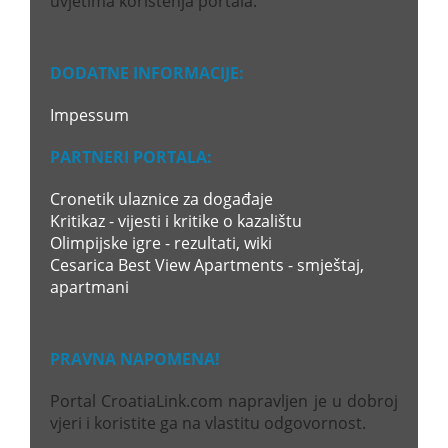
uvjetima korištenja portala.
DODATNE INFORMACIJE:
Impessum
PARTNERI PORTALA:
Cronetik ulaznice za događaje
Kritikaz - vijesti i kritike o kazalištu
Olimpijske igre - rezultati, wiki
Cesarica Best View Apartments - smještaj,
apartmani
PRAVNA NAPOMENA!
Portal CroatiaLink.com napravljen je u dobroj
vjeri i koristite ga na vlastitu odgovornost.