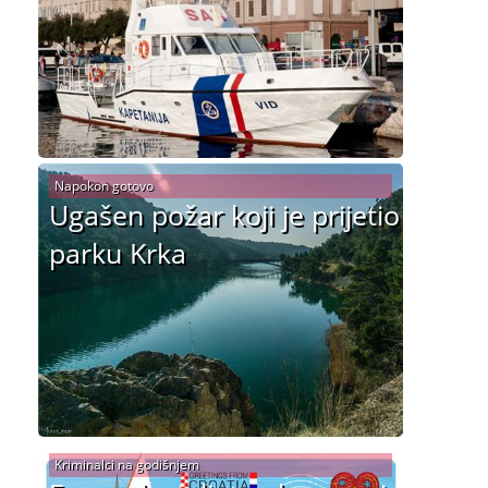
Napokon gotovo
Ugašen požar koji je prijetio
parku Krka
Kriminalci na godišnjem