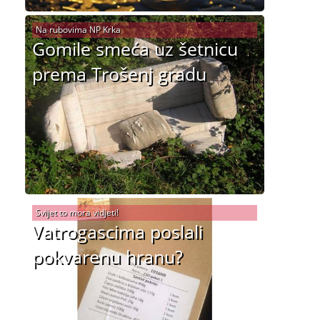
Na rubovima NP Krka
Gomile smeća uz šetnicu
prema Trošenj gradu
Svijet to mora vidjeti!
Vatrogascima poslali
pokvarenu hranu?