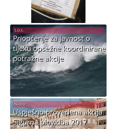
S.O.S.
Priopćenje za javnost o
tijeku opsežne koordinirane
potražne akcije
Nadzor
Uspješno provedena akcija
Sigurna plovidba 2017