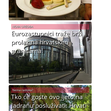
NOVA UREDBA
Eurozastupnici traže brži
prolaz na hrvatskim
granicama!
Nema radnika?
Tko će goste ovo ljeto na
Jadranu posluživati: Hrvati