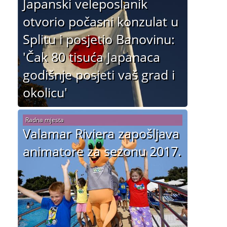
Japanski veleposlanik
otvorio počasni konzulat u
Splitu i posjetio Banovinu:
'Čak 80 tisuća Japanaca
godišnje posjeti vaš grad i
okolicu'
Radna mjesta
Valamar Riviera zapošljava
animatore za sezonu 2017.