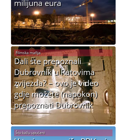
milijuna eura
Filmska mafija
Dali ste prepoznali
Dubrovnik u Ratovima
zvijezda? – ovo je video
gdje možete (napokon)
prepoznati Dubrovnik
Što kažu upućeni