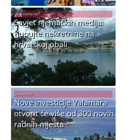
A di ćemo mi?
Savjet njemačkih medija:
Kupujte nekretnine na
hrvatskoj obali
Investicije
Nove investicije Valamara
otvorit će više od 300 novih
radnih mjesta