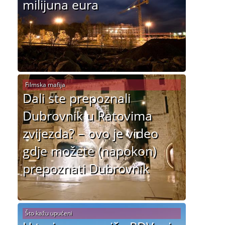
milijuna eura
Filmska mafija
Dali ste prepoznali
Dubrovnik u Ratovima
zvijezda? – ovo je video
gdje možete (napokon)
prepoznati Dubrovnik
Što kažu upućeni