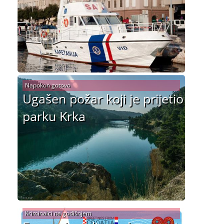
Napokon gotovo
Ugašen požar koji je prijetio
parku Krka
Kriminalci na godišnjem