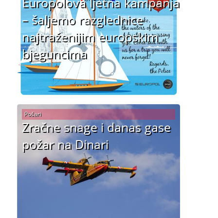
Europolova ljetna kampanja
– šaljemo razglednice
najtraženijim europskim
bjeguncima
Pošari
Zračne snage i danas gase
požar na Dinari