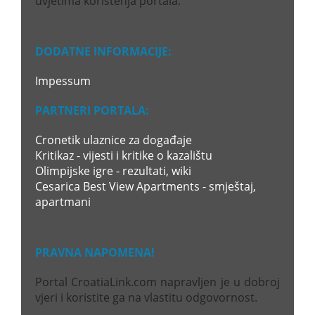
uvjetima korištenja portala.
DODATNE INFORMACIJE:
Impessum
PARTNERI PORTALA:
Cronetik ulaznice za događaje
Kritikaz - vijesti i kritike o kazalištu
Olimpijske igre - rezultati, wiki
Cesarica Best View Apartments - smještaj,
apartmani
PRAVNA NAPOMENA!
Portal CroatiaLink.com napravljen je u dobroj
vjeri i koristite ga na vlastitu odgovornost.