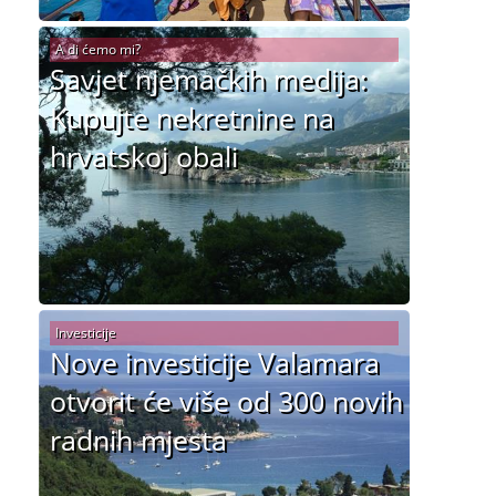
A di ćemo mi?
Savjet njemačkih medija:
Kupujte nekretnine na
hrvatskoj obali
Investicije
Nove investicije Valamara
otvorit će više od 300 novih
radnih mjesta