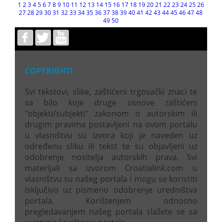
1
2
3
4
5
6
7
8
9
10
11
12
13
14
15
16
17
18
19
20
21
22
23
24
25
26
27
28
29
30
31
32
33
34
35
36
37
38
39
40
41
42
43
44
45
46
47
48
49
50
COPYRIGHT!
Svi tekstovi, slike, zaštićeni trgovački znaci te
sa bilo koje druge osnove zaštićeni
"objekti/subjekti" zakonom o autorskim ili
drugim pravima postavljeni na ovom portalu
u vlasništvu su izvora koji je naveden uz
određenu sliku ili tekst te su objavljeni uz
odobrenje nositelja autorskih prava. Svi
materijali sa izvorom Croatialink.com u
vlasništvu su našeg portala i mogu se koristiti
isključivo uz pismeno odobrenje uredništva
portala. Korištenjem odnosno
pregledavanjem našeg portala slažete se sa