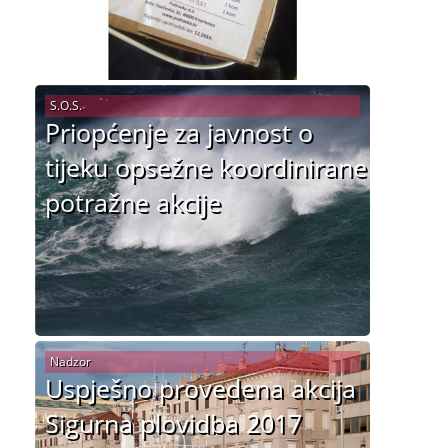
S.O.S.
Priopćenje za javnost o
tijeku opsežne koordinirane
potražne akcije
Nadzor
Uspješno provedena akcija
Sigurna plovidba 2017