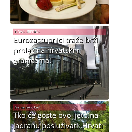
NOVA UREDBA
Eurozastupnici traže brži
prolaz na hrvatskim
granicama!
Nema radnika?
Tko će goste ovo ljeto na
Jadranu posluživati: Hrvati