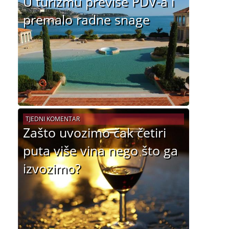
U turizmu previše PDV-a i
premalo radne snage
TJEDNI KOMENTAR
Zašto uvozimo čak četiri
puta više vina nego što ga
izvozimo?