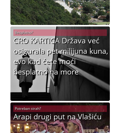
Besplatno?
CRO KARTICA Država već
osigurala pet milijuna kuna,
evo kad ćete moći
besplatno na more
Potreban strah?
Arapi drugi put na Vlašiću