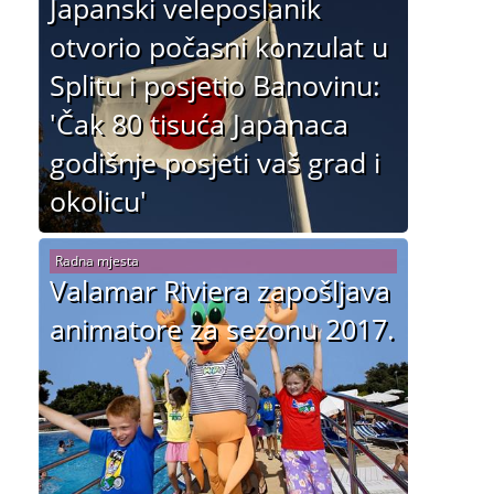
Japanski veleposlanik
otvorio počasni konzulat u
Splitu i posjetio Banovinu:
'Čak 80 tisuća Japanaca
godišnje posjeti vaš grad i
okolicu'
Radna mjesta
Valamar Riviera zapošljava
animatore za sezonu 2017.