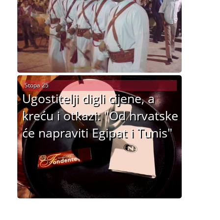
Stopa 25
Ugostitelji digli cijene, a
kreću i otkazi: "Od hrvatske
će napraviti Egipat i Tunis"