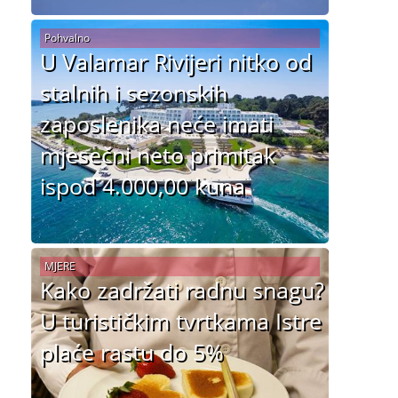
Pohvalno
U Valamar Rivijeri nitko od
stalnih i sezonskih
zaposlenika neće imati
mjesečni neto primitak
ispod 4.000,00 kuna
MJERE
Kako zadržati radnu snagu?
U turističkim tvrtkama Istre
plaće rastu do 5%