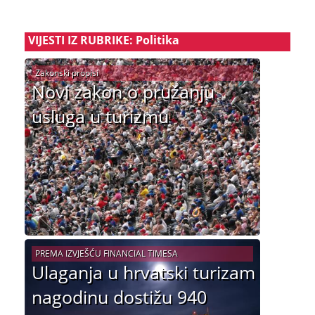
VIJESTI IZ RUBRIKE: Politika
Zakonski propisi
Novi zakon o pružanju
usluga u turizmu
PREMA IZVJEŠĆU FINANCIAL TIMESA
Ulaganja u hrvatski turizam
nagodinu dostižu 940