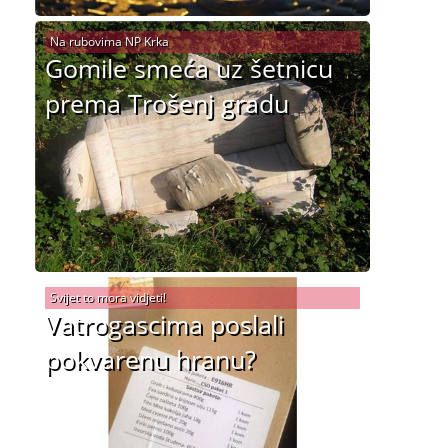
Na rubovima NP Krka
Gomile smeća uz šetnicu
prema Trošenj gradu
Svijet to mora vidjeti!
Vatrogascima poslali
pokvarenu hranu?