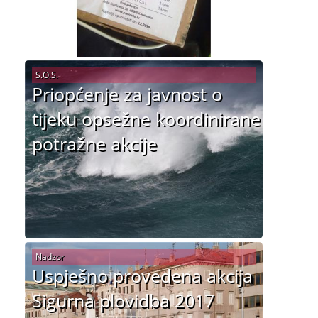
S.O.S.
Priopćenje za javnost o
tijeku opsežne koordinirane
potražne akcije
Nadzor
Uspješno provedena akcija
Sigurna plovidba 2017