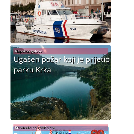
Napokon gotovo
Ugašen požar koji je prijetio
parku Krka
Kriminalci na godišnjem