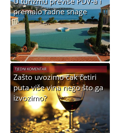
U turizmu previše PDV-a i
premalo radne snage
TJEDNI KOMENTAR
Zašto uvozimo čak četiri
puta više vina nego što ga
izvozimo?