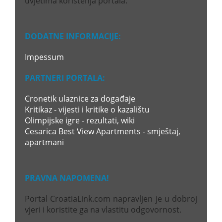
uvjetima korištenja portala.
DODATNE INFORMACIJE:
Impessum
PARTNERI PORTALA:
Cronetik ulaznice za događaje
Kritikaz - vijesti i kritike o kazalištu
Olimpijske igre - rezultati, wiki
Cesarica Best View Apartments - smještaj,
apartmani
PRAVNA NAPOMENA!
Portal CroatiaLink.com napravljen je u dobroj
vjeri i koristite ga na vlastitu odgovornost.