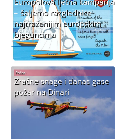
Europolova ljetna kampanja
– šaljemo razglednice
najtraženijim europskim
bjeguncima
Pošari
Zračne snage i danas gase
požar na Dinari