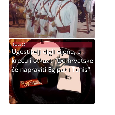
Stopa 25
Ugostitelji digli cijene, a
kreću i otkazi: "Od hrvatske
će napraviti Egipat i Tunis"