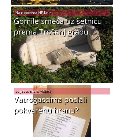
Na rubovima NP Krka
Gomile smeća uz šetnicu
prema Trošenj gradu
Svijet to mora vidjeti!
Vatrogascima poslali
pokvarenu hranu?