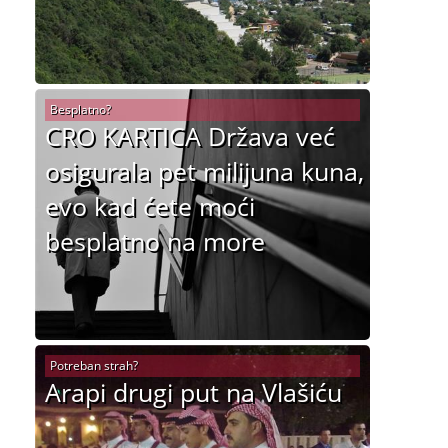
Besplatno?
CRO KARTICA Država već
osigurala pet milijuna kuna,
evo kad ćete moći
besplatno na more
Potreban strah?
Arapi drugi put na Vlašiću