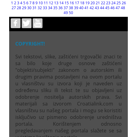
1
2
3
4
5
6
7
8
9
10
11
12
13
14
15
16
17
18
19
20
21
22
23
24
25
26
27
28
29
30
31
32
33
34
35
36
37
38
39
40
41
42
43
44
45
46
47
48
49
50
COPYRIGHT!
Svi tekstovi, slike, zaštićeni trgovački znaci te
sa bilo koje druge osnove zaštićeni
"objekti/subjekti" zakonom o autorskim ili
drugim pravima postavljeni na ovom portalu
u vlasništvu su izvora koji je naveden uz
određenu sliku ili tekst te su objavljeni uz
odobrenje nositelja autorskih prava. Svi
materijali sa izvorom Croatialink.com u
vlasništvu su našeg portala i mogu se koristiti
isključivo uz pismeno odobrenje uredništva
portala. Korištenjem odnosno
pregledavanjem našeg portala slažete se sa