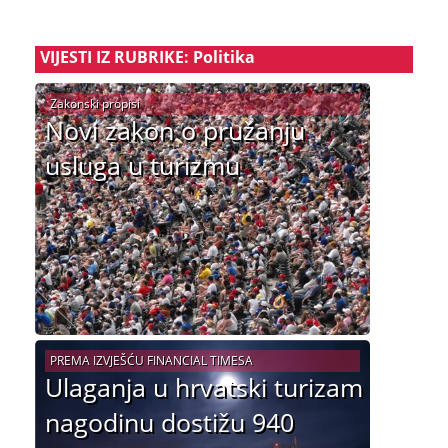
VIJESTI IZ RUBRIKE: Politika
Zakonski propisi
Novi zakon o pružanju
usluga u turizmu
PREMA IZVJEŠĆU FINANCIAL TIMESA
Ulaganja u hrvatski turizam
nagodinu dostižu 940