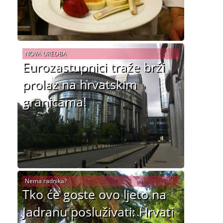
NOVA UREDBA
Eurozastupnici traže brži
prolaz na hrvatskim
granicama!
Nema radnika?
Tko će goste ovo ljeto na
Jadranu posluživati: Hrvati