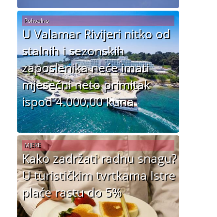
Pohvalno
U Valamar Rivijeri nitko od
stalnih i sezonskih
zaposlenika neće imati
mjesečni neto primitak
ispod 4.000,00 kuna
MJERE
Kako zadržati radnu snagu?
U turističkim tvrtkama Istre
plaće rastu do 5%