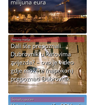
milijuna eura
Filmska mafija
Dali ste prepoznali
Dubrovnik u Ratovima
zvijezda? – ovo je video
gdje možete (napokon)
prepoznati Dubrovnik
Što kažu upućeni