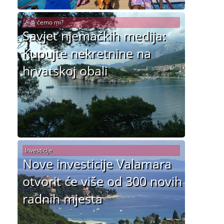
A di ćemo mi?
Savjet njemačkih medija:
Kupujte nekretnine na
hrvatskoj obali
Investicije
Nove investicije Valamara
otvorit će više od 300 novih
radnih mjesta