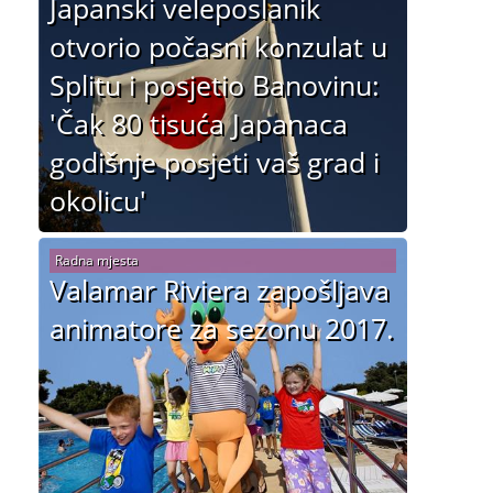
Japanski veleposlanik
otvorio počasni konzulat u
Splitu i posjetio Banovinu:
'Čak 80 tisuća Japanaca
godišnje posjeti vaš grad i
okolicu'
Radna mjesta
Valamar Riviera zapošljava
animatore za sezonu 2017.