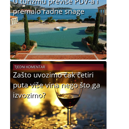
U turizmu previše PDV-a i
premalo radne snage
TJEDNI KOMENTAR
Zašto uvozimo čak četiri
puta više vina nego što ga
izvozimo?