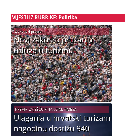
VIJESTI IZ RUBRIKE: Politika
Zakonski propisi
Novi zakon o pružanju
usluga u turizmu
PREMA IZVJEŠĆU FINANCIAL TIMESA
Ulaganja u hrvatski turizam
nagodinu dostižu 940