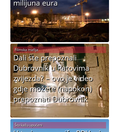
milijuna eura
Filmska mafija
Dali ste prepoznali
Dubrovnik u Ratovima
zvijezda? – ovo je video
gdje možete (napokon)
prepoznati Dubrovnik
Što kažu upućeni