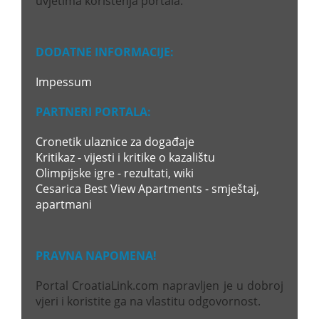
uvjetima korištenja portala.
DODATNE INFORMACIJE:
Impessum
PARTNERI PORTALA:
Cronetik ulaznice za događaje
Kritikaz - vijesti i kritike o kazalištu
Olimpijske igre - rezultati, wiki
Cesarica Best View Apartments - smještaj,
apartmani
PRAVNA NAPOMENA!
Portal CroatiaLink.com napravljen je u dobroj
vjeri i koristite ga na vlastitu odgovornost.