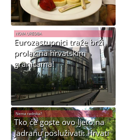
NOVA UREDBA
Eurozastupnici traže brži
prolaz na hrvatskim
granicama!
Nema radnika?
Tko će goste ovo ljeto na
Jadranu posluživati: Hrvati