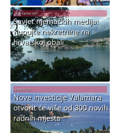
A di ćemo mi?
Savjet njemačkih medija:
Kupujte nekretnine na
hrvatskoj obali
Investicije
Nove investicije Valamara
otvorit će više od 300 novih
radnih mjesta