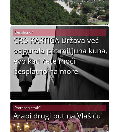
Besplatno?
CRO KARTICA Država već
osigurala pet milijuna kuna,
evo kad ćete moći
besplatno na more
Potreban strah?
Arapi drugi put na Vlašiću