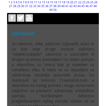
1
2
3
4
5
6
7
8
9
10
11
12
13
14
15
16
17
18
19
20
21
22
23
24
25
26
27
28
29
30
31
32
33
34
35
36
37
38
39
40
41
42
43
44
45
46
47
48
49
50
COPYRIGHT!
Svi tekstovi, slike, zaštićeni trgovački znaci te
sa bilo koje druge osnove zaštićeni
"objekti/subjekti" zakonom o autorskim ili
drugim pravima postavljeni na ovom portalu
u vlasništvu su izvora koji je naveden uz
određenu sliku ili tekst te su objavljeni uz
odobrenje nositelja autorskih prava. Svi
materijali sa izvorom Croatialink.com u
vlasništvu su našeg portala i mogu se koristiti
isključivo uz pismeno odobrenje uredništva
portala. Korištenjem odnosno
pregledavanjem našeg portala slažete se sa