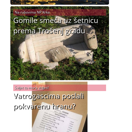
Na rubovima NP Krka
Gomile smeća uz šetnicu
prema Trošenj gradu
Svijet to mora vidjeti!
Vatrogascima poslali
pokvarenu hranu?