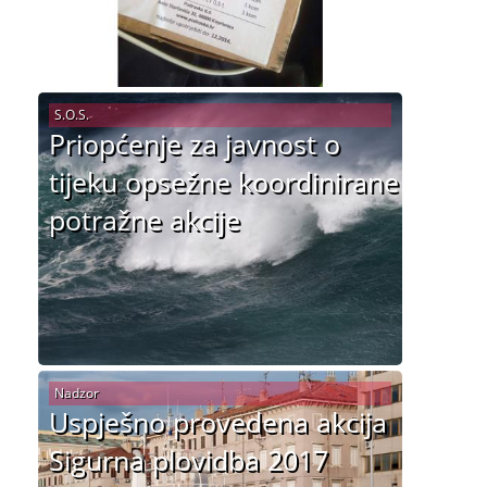
S.O.S.
Priopćenje za javnost o
tijeku opsežne koordinirane
potražne akcije
Nadzor
Uspješno provedena akcija
Sigurna plovidba 2017