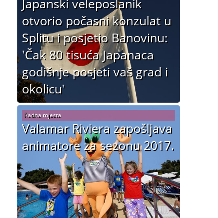
Japanski veleposlanik
otvorio počasni konzulat u
Splitu i posjetio Banovinu:
'Čak 80 tisuća Japanaca
godišnje posjeti vaš grad i
okolicu'
Radna mjesta
Valamar Riviera zapošljava
animatore za sezonu 2017.