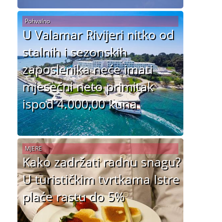
Pohvalno
U Valamar Rivijeri nitko od
stalnih i sezonskih
zaposlenika neće imati
mjesečni neto primitak
ispod 4.000,00 kuna
MJERE
Kako zadržati radnu snagu?
U turističkim tvrtkama Istre
plaće rastu do 5%