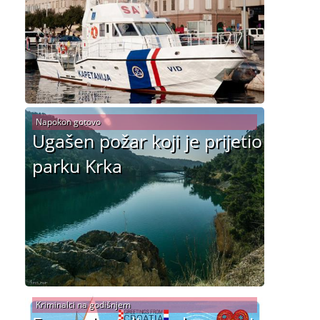
Napokon gotovo
Ugašen požar koji je prijetio
parku Krka
Kriminalci na godišnjem