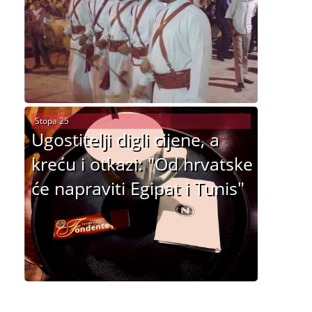
Stopa 25
Ugostitelji digli cijene, a
kreću i otkazi: "Od hrvatske
će napraviti Egipat i Tunis"