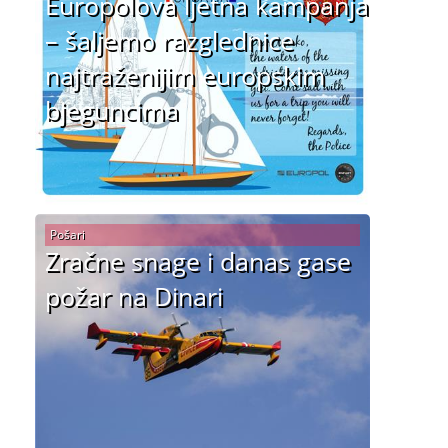
Europolova ljetna kampanja
– šaljemo razglednice
najtraženijim europskim
bjeguncima
Pošari
Zračne snage i danas gase
požar na Dinari