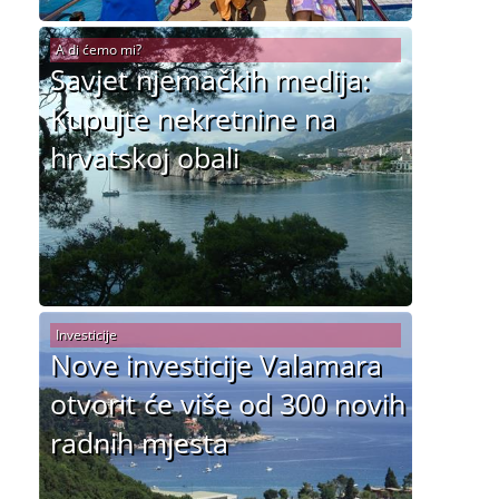
A di ćemo mi?
Savjet njemačkih medija:
Kupujte nekretnine na
hrvatskoj obali
Investicije
Nove investicije Valamara
otvorit će više od 300 novih
radnih mjesta