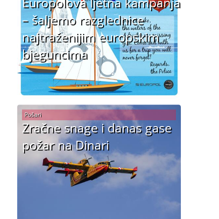
Europolova ljetna kampanja
– šaljemo razglednice
najtraženijim europskim
bjeguncima
Pošari
Zračne snage i danas gase
požar na Dinari