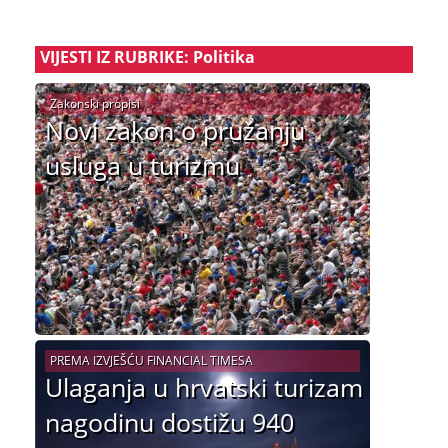
VIJESTI IZ RUBRIKE: Politika
Zakonski propisi
Novi zakon o pružanju
usluga u turizmu
PREMA IZVJEŠĆU FINANCIAL TIMESA
Ulaganja u hrvatski turizam
nagodinu dostižu 940