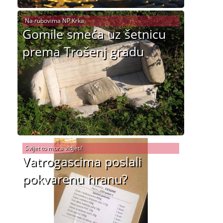
Na rubovima NP Krka
Gomile smeća uz šetnicu
prema Trošenj gradu
Svijet to mora vidjeti!
Vatrogascima poslali
pokvarenu hranu?