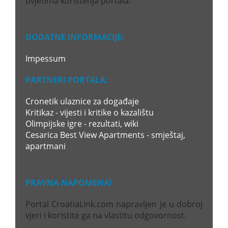
uvjetima korištenja portala.
DODATNE INFORMACIJE:
Impessum
PARTNERI PORTALA:
Cronetik ulaznice za događaje
Kritikaz - vijesti i kritike o kazalištu
Olimpijske igre - rezultati, wiki
Cesarica Best View Apartments - smještaj,
apartmani
PRAVNA NAPOMENA!
Portal CroatiaLink.com napravljen je u dobroj
vjeri i koristite ga na vlastitu odgovornost.