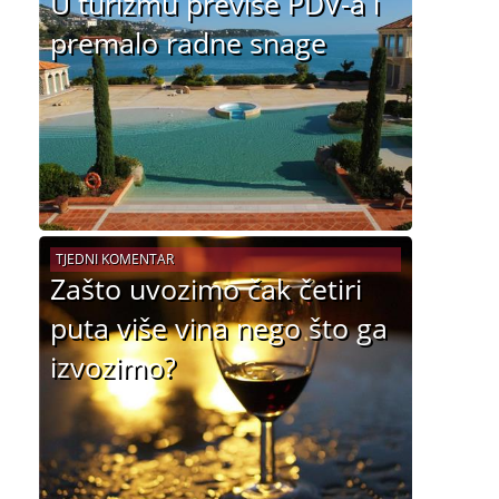
U turizmu previše PDV-a i
premalo radne snage
TJEDNI KOMENTAR
Zašto uvozimo čak četiri
puta više vina nego što ga
izvozimo?