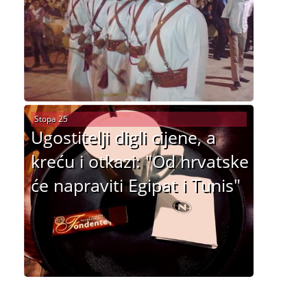
Stopa 25
Ugostitelji digli cijene, a
kreću i otkazi: "Od hrvatske
će napraviti Egipat i Tunis"