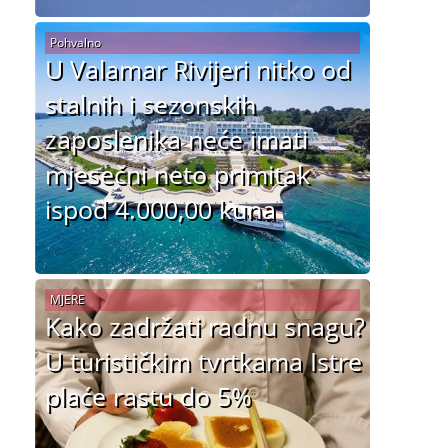
Pohvalno
U Valamar Rivijeri nitko od
stalnih i sezonskih
zaposlenika neće imati
mjesečni neto primitak
ispod 4.000,00 kuna
MJERE
Kako zadržati radnu snagu?
U turističkim tvrtkama Istre
plaće rastu do 5%