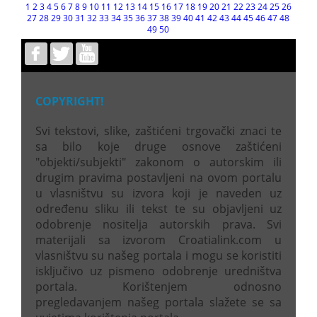
1
2
3
4
5
6
7
8
9
10
11
12
13
14
15
16
17
18
19
20
21
22
23
24
25
26
27
28
29
30
31
32
33
34
35
36
37
38
39
40
41
42
43
44
45
46
47
48
49
50
COPYRIGHT!
Svi tekstovi, slike, zaštićeni trgovački znaci te
sa bilo koje druge osnove zaštićeni
"objekti/subjekti" zakonom o autorskim ili
drugim pravima postavljeni na ovom portalu
u vlasništvu su izvora koji je naveden uz
određenu sliku ili tekst te su objavljeni uz
odobrenje nositelja autorskih prava. Svi
materijali sa izvorom Croatialink.com u
vlasništvu su našeg portala i mogu se koristiti
isključivo uz pismeno odobrenje uredništva
portala. Korištenjem odnosno
pregledavanjem našeg portala slažete se sa