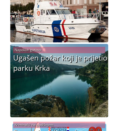
Napokon gotovo
Ugašen požar koji je prijetio
parku Krka
Kriminalci na godišnjem