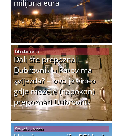
milijuna eura
Filmska mafija
Dali ste prepoznali
Dubrovnik u Ratovima
zvijezda? – ovo je video
gdje možete (napokon)
prepoznati Dubrovnik
Što kažu upućeni