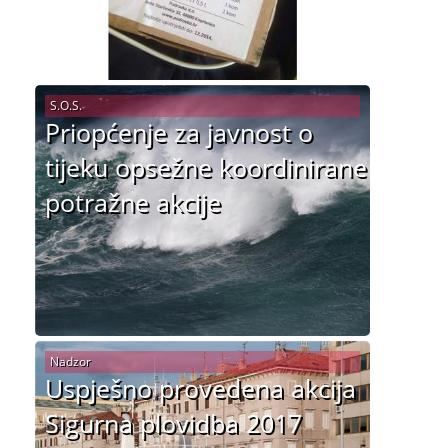
S.O.S.
Priopćenje za javnost o
tijeku opsežne koordinirane
potražne akcije
Nadzor
Uspješno provedena akcija
Sigurna plovidba 2017