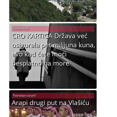
Besplatno?
CRO KARTICA Država već
osigurala pet milijuna kuna,
evo kad ćete moći
besplatno na more
Potreban strah?
Arapi drugi put na Vlašiću