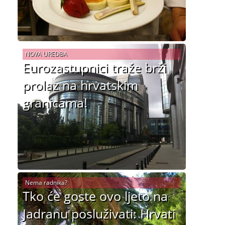
NOVA UREDBA
Eurozastupnici traže brži
prolaz na hrvatskim
granicama!
Nema radnika?
Tko će goste ovo ljeto na
Jadranu posluživati: Hrvati