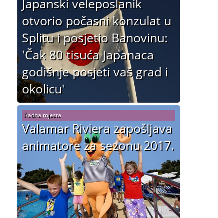
Japanski veleposlanik
otvorio počasni konzulat u
Splitu i posjetio Banovinu:
'Čak 80 tisuća Japanaca
godišnje posjeti vaš grad i
okolicu'
Radna mjesta
Valamar Riviera zapošljava
animatore za sezonu 2017.