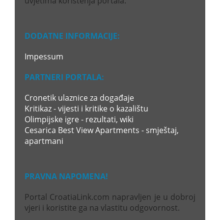
uvjetima korištenja portala.
DODATNE INFORMACIJE:
Impessum
PARTNERI PORTALA:
Cronetik ulaznice za događaje
Kritikaz - vijesti i kritike o kazalištu
Olimpijske igre - rezultati, wiki
Cesarica Best View Apartments - smještaj,
apartmani
PRAVNA NAPOMENA!
Portal CroatiaLink.com napravljen je u dobroj
vjeri i koristite ga na vlastitu odgovornost.