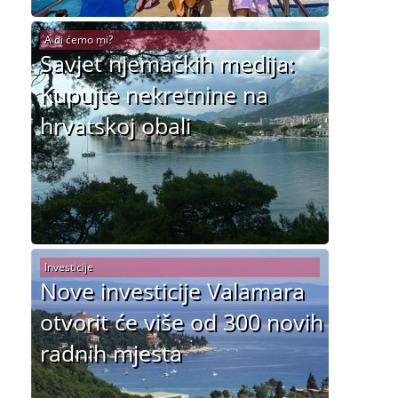
A di ćemo mi?
Savjet njemačkih medija:
Kupujte nekretnine na
hrvatskoj obali
Investicije
Nove investicije Valamara
otvorit će više od 300 novih
radnih mjesta