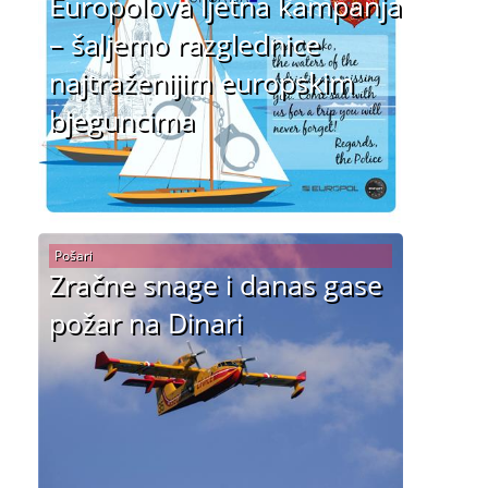
Europolova ljetna kampanja
– šaljemo razglednice
najtraženijim europskim
bjeguncima
Pošari
Zračne snage i danas gase
požar na Dinari