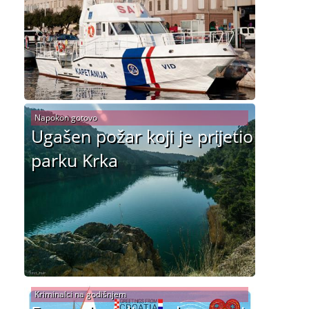
Napokon gotovo
Ugašen požar koji je prijetio
parku Krka
Kriminalci na godišnjem