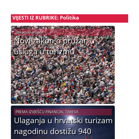
VIJESTI IZ RUBRIKE: Politika
Zakonski propisi
Novi zakon o pružanju
usluga u turizmu
PREMA IZVJEŠĆU FINANCIAL TIMESA
Ulaganja u hrvatski turizam
nagodinu dostižu 940