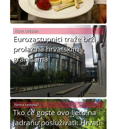
NOVA UREDBA
Eurozastupnici traže brži
prolaz na hrvatskim
granicama!
Nema radnika?
Tko će goste ovo ljeto na
Jadranu posluživati: Hrvati