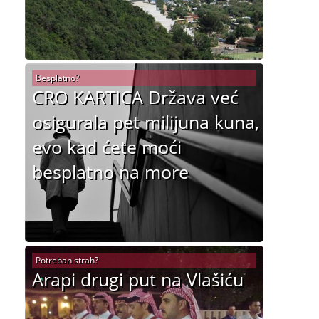
Besplatno?
CRO KARTICA Država već
osigurala pet milijuna kuna,
evo kad ćete moći
besplatno na more
Potreban strah?
Arapi drugi put na Vlašiću