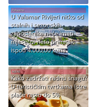
Pohvalno
U Valamar Rivijeri nitko od
stalnih i sezonskih
zaposlenika neće imati
mjesečni neto primitak
ispod 4.000,00 kuna
MJERE
Kako zadržati radnu snagu?
U turističkim tvrtkama Istre
plaće rastu do 5%