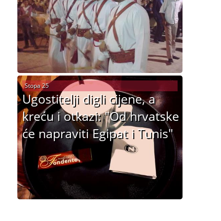
Stopa 25
Ugostitelji digli cijene, a
kreću i otkazi: "Od hrvatske
će napraviti Egipat i Tunis"