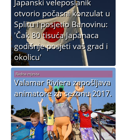
Japanski veleposlanik
otvorio počasni konzulat u
Splitu i posjetio Banovinu:
'Čak 80 tisuća Japanaca
godišnje posjeti vaš grad i
okolicu'
Radna mjesta
Valamar Riviera zapošljava
animatore za sezonu 2017.