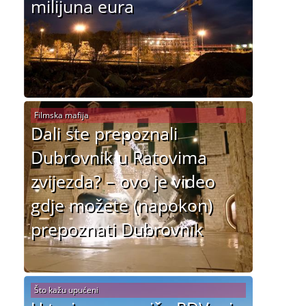
milijuna eura
Filmska mafija
Dali ste prepoznali
Dubrovnik u Ratovima
zvijezda? – ovo je video
gdje možete (napokon)
prepoznati Dubrovnik
Što kažu upućeni