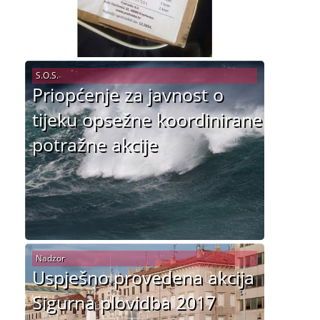
S.O.S.
Priopćenje za javnost o
tijeku opsežne koordinirane
potražne akcije
Nadzor
Uspješno provedena akcija
Sigurna plovidba 2017