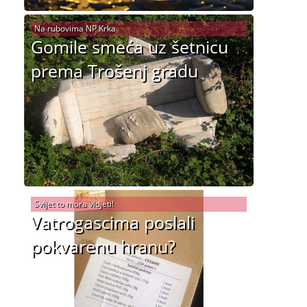
Na rubovima NP Krka
Gomile smeća uz šetnicu
prema Trošenj gradu
Svijet to mora vidjeti!
Vatrogascima poslali
pokvarenu hranu?