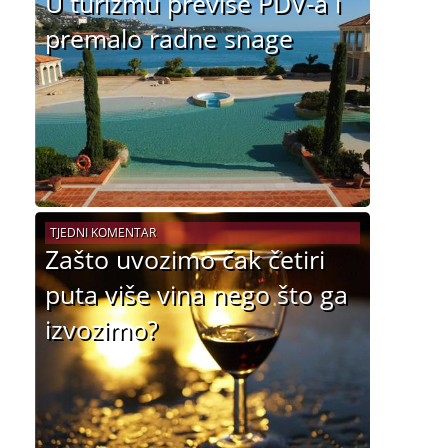
U turizmu previše PDV-a i
premalo radne snage
TJEDNI KOMENTAR
Zašto uvozimo čak četiri
puta više vina nego što ga
izvozimo?