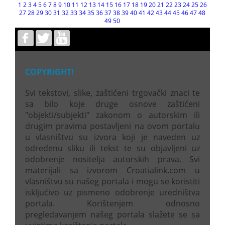
1
2
3
4
5
6
7
8
9
10
11
12
13
14
15
16
17
18
19
20
21
22
23
24
25
26
27
28
29
30
31
32
33
34
35
36
37
38
39
40
41
42
43
44
45
46
47
48
49
50
COPYRIGHT!
Svi tekstovi, slike, zaštićeni trgovački znaci te
sa bilo koje druge osnove zaštićeni
"objekti/subjekti" zakonom o autorskim ili
drugim pravima postavljeni na ovom portalu
u vlasništvu su izvora koji je naveden uz
određenu sliku ili tekst te su objavljeni uz
odobrenje nositelja autorskih prava. Svi
materijali sa izvorom Croatialink.com u
vlasništvu su našeg portala i mogu se koristiti
isključivo uz pismeno odobrenje uredništva
portala. Korištenjem odnosno
pregledavanjem našeg portala slažete se sa