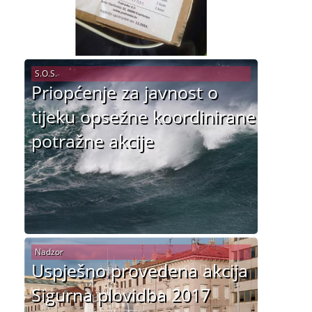
S.O.S.
Priopćenje za javnost o
tijeku opsežne koordinirane
potražne akcije
Nadzor
Uspješno provedena akcija
Sigurna plovidba 2017