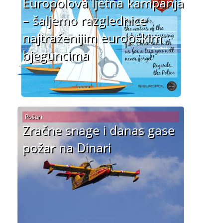
Europolova ljetna kampanja
– šaljemo razglednice
najtraženijim europskim
bjeguncima
Pošari
Zračne snage i danas gase
požar na Dinari