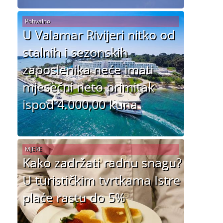
Pohvalno
U Valamar Rivijeri nitko od
stalnih i sezonskih
zaposlenika neće imati
mjesečni neto primitak
ispod 4.000,00 kuna
MJERE
Kako zadržati radnu snagu?
U turističkim tvrtkama Istre
plaće rastu do 5%