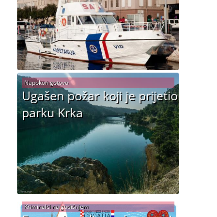
Napokon gotovo
Ugašen požar koji je prijetio
parku Krka
Kriminalci na godišnjem