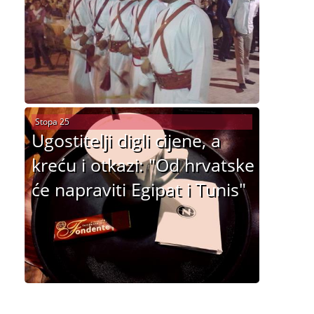
Stopa 25
Ugostitelji digli cijene, a
kreću i otkazi: "Od hrvatske
će napraviti Egipat i Tunis"