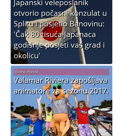
Japanski veleposlanik
otvorio počasni konzulat u
Splitu i posjetio Banovinu:
'Čak 80 tisuća Japanaca
godišnje posjeti vaš grad i
okolicu'
Radna mjesta
Valamar Riviera zapošljava
animatore za sezonu 2017.