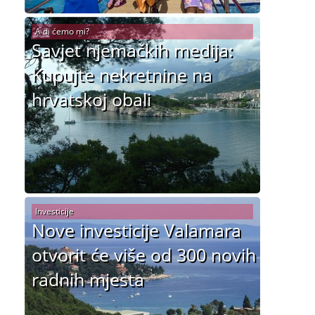
A di ćemo mi?
Savjet njemačkih medija:
Kupujte nekretnine na
hrvatskoj obali
Investicije
Nove investicije Valamara
otvorit će više od 300 novih
radnih mjesta