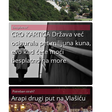
Besplatno?
CRO KARTICA Država već
osigurala pet milijuna kuna,
evo kad ćete moći
besplatno na more
Potreban strah?
Arapi drugi put na Vlašiću