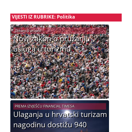
VIJESTI IZ RUBRIKE: Politika
Zakonski propisi
Novi zakon o pružanju
usluga u turizmu
PREMA IZVJEŠĆU FINANCIAL TIMESA
Ulaganja u hrvatski turizam
nagodinu dostižu 940