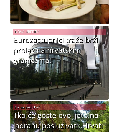
NOVA UREDBA
Eurozastupnici traže brži
prolaz na hrvatskim
granicama!
Nema radnika?
Tko će goste ovo ljeto na
Jadranu posluživati: Hrvati