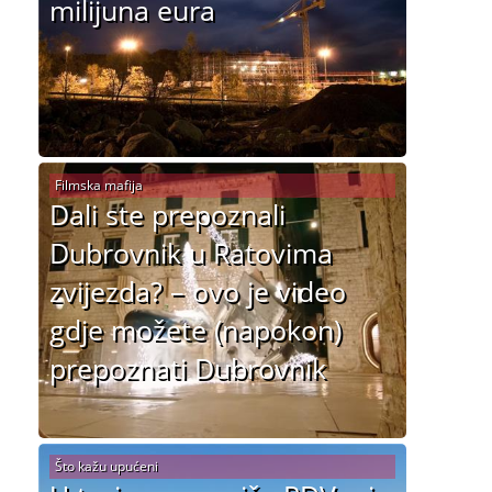
milijuna eura
Filmska mafija
Dali ste prepoznali
Dubrovnik u Ratovima
zvijezda? – ovo je video
gdje možete (napokon)
prepoznati Dubrovnik
Što kažu upućeni