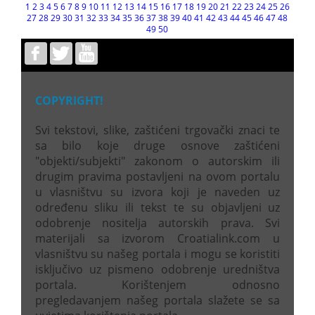
1
2
3
4
5
6
7
8
9
10
11
12
13
14
15
16
17
18
19
20
21
22
23
24
25
26
27
28
29
30
31
32
33
34
35
36
37
38
39
40
41
42
43
44
45
46
47
48
49
50
COPYRIGHT!
Svi tekstovi, slike, zaštićeni trgovački znaci te
sa bilo koje druge osnove zaštićeni
"objekti/subjekti" zakonom o autorskim ili
drugim pravima postavljeni na ovom portalu
u vlasništvu su izvora koji je naveden uz
određenu sliku ili tekst te su objavljeni uz
odobrenje nositelja autorskih prava. Svi
materijali sa izvorom Croatialink.com u
vlasništvu su našeg portala i mogu se koristiti
isključivo uz pismeno odobrenje uredništva
portala. Korištenjem odnosno
pregledavanjem našeg portala slažete se sa