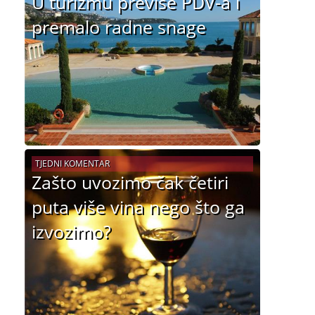
U turizmu previše PDV-a i
premalo radne snage
TJEDNI KOMENTAR
Zašto uvozimo čak četiri
puta više vina nego što ga
izvozimo?