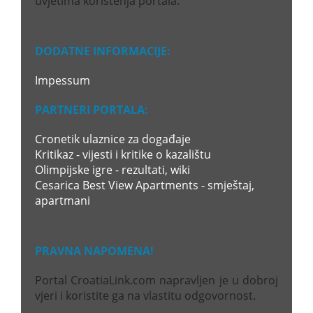
uvjetima korištenja portala.
DODATNE INFORMACIJE:
Impessum
PARTNERI PORTALA:
Cronetik ulaznice za događaje
Kritikaz - vijesti i kritike o kazalištu
Olimpijske igre - rezultati, wiki
Cesarica Best View Apartments - smještaj,
apartmani
PRAVNA NAPOMENA!
Portal CroatiaLink.com napravljen je u dobroj
vjeri i koristite ga na vlastitu odgovornost.