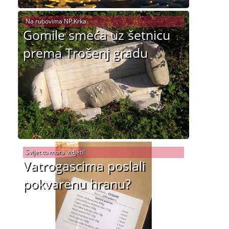
Na rubovima NP Krka
Gomile smeća uz šetnicu
prema Trošenj gradu
Svijet to mora vidjeti!
Vatrogascima poslali
pokvarenu hranu?