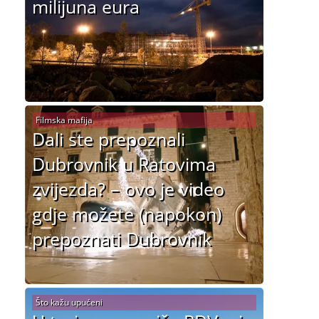
milijuna eura
Filmska mafija
Dali ste prepoznali
Dubrovnik u Ratovima
zvijezda? – ovo je video
gdje možete (napokon)
prepoznati Dubrovnik
Što kažu upućeni