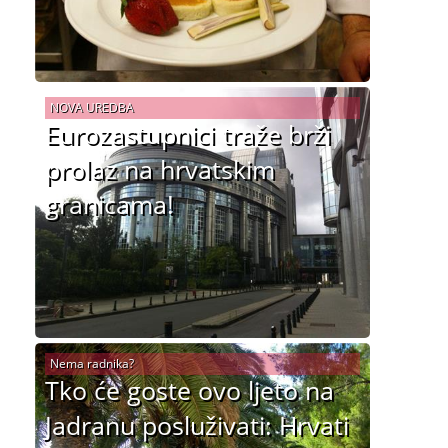
NOVA UREDBA
Eurozastupnici traže brži
prolaz na hrvatskim
granicama!
Nema radnika?
Tko će goste ovo ljeto na
Jadranu posluživati: Hrvati