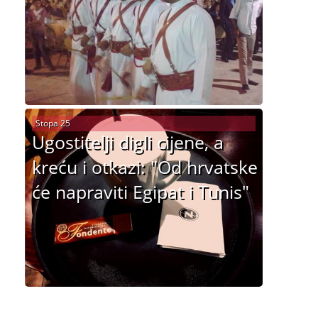
Stopa 25
Ugostitelji digli cijene, a
kreću i otkazi: "Od hrvatske
će napraviti Egipat i Tunis"