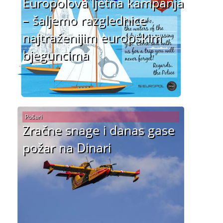
Europolova ljetna kampanja
– šaljemo razglednice
najtraženijim europskim
bjeguncima
Pošari
Zračne snage i danas gase
požar na Dinari