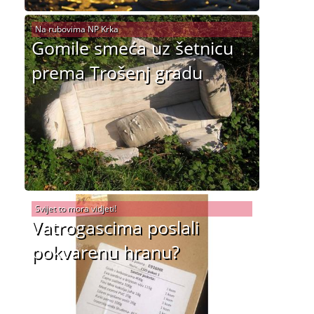
Na rubovima NP Krka
Gomile smeća uz šetnicu
prema Trošenj gradu
Svijet to mora vidjeti!
Vatrogascima poslali
pokvarenu hranu?