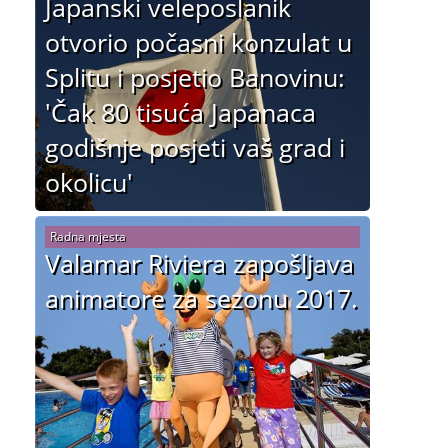
Japanski veleposlanik
otvorio počasni konzulat u
Splitu i posjetio Banovinu:
'Čak 80 tisuća Japanaca
godišnje posjeti vaš grad i
okolicu'
Radna mjesta
Valamar Riviera zapošljava
animatore za sezonu 2017.