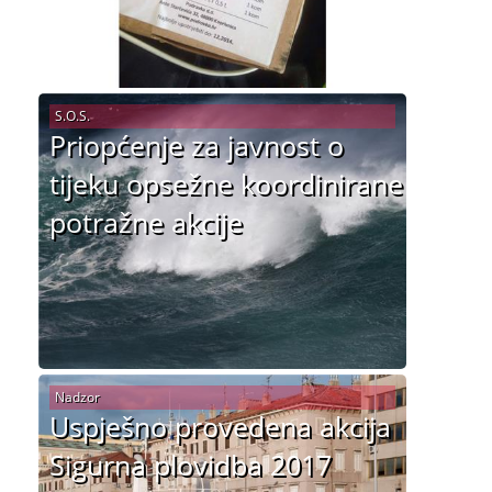
S.O.S.
Priopćenje za javnost o
tijeku opsežne koordinirane
potražne akcije
Nadzor
Uspješno provedena akcija
Sigurna plovidba 2017