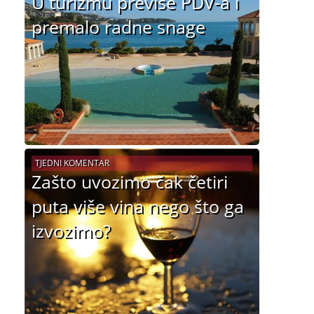
U turizmu previše PDV-a i
premalo radne snage
TJEDNI KOMENTAR
Zašto uvozimo čak četiri
puta više vina nego što ga
izvozimo?