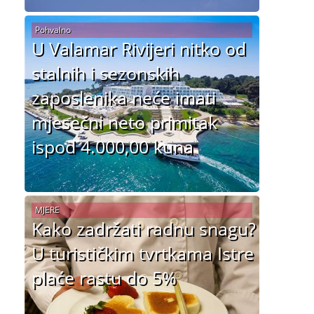
Pohvalno
U Valamar Rivijeri nitko od
stalnih i sezonskih
zaposlenika neće imati
mjesečni neto primitak
ispod 4.000,00 kuna
MJERE
Kako zadržati radnu snagu?
U turističkim tvrtkama Istre
plaće rastu do 5%