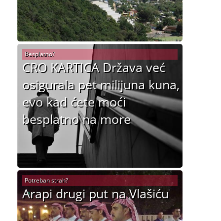
Besplatno?
CRO KARTICA Država već
osigurala pet milijuna kuna,
evo kad ćete moći
besplatno na more
Potreban strah?
Arapi drugi put na Vlašiću