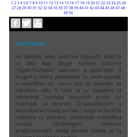
1
2
3
4
5
6
7
8
9
10
11
12
13
14
15
16
17
18
19
20
21
22
23
24
25
26
27
28
29
30
31
32
33
34
35
36
37
38
39
40
41
42
43
44
45
46
47
48
49
50
COPYRIGHT!
Svi tekstovi, slike, zaštićeni trgovački znaci te
sa bilo koje druge osnove zaštićeni
"objekti/subjekti" zakonom o autorskim ili
drugim pravima postavljeni na ovom portalu
u vlasništvu su izvora koji je naveden uz
određenu sliku ili tekst te su objavljeni uz
odobrenje nositelja autorskih prava. Svi
materijali sa izvorom Croatialink.com u
vlasništvu su našeg portala i mogu se koristiti
isključivo uz pismeno odobrenje uredništva
portala. Korištenjem odnosno
pregledavanjem našeg portala slažete se sa