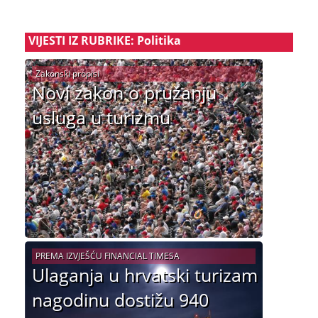
VIJESTI IZ RUBRIKE: Politika
Zakonski propisi
Novi zakon o pružanju
usluga u turizmu
PREMA IZVJEŠĆU FINANCIAL TIMESA
Ulaganja u hrvatski turizam
nagodinu dostižu 940