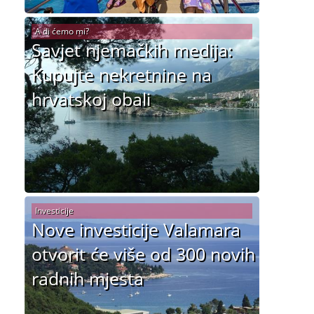
A di ćemo mi?
Savjet njemačkih medija:
Kupujte nekretnine na
hrvatskoj obali
Investicije
Nove investicije Valamara
otvorit će više od 300 novih
radnih mjesta