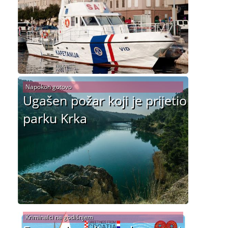
Napokon gotovo
Ugašen požar koji je prijetio
parku Krka
Kriminalci na godišnjem