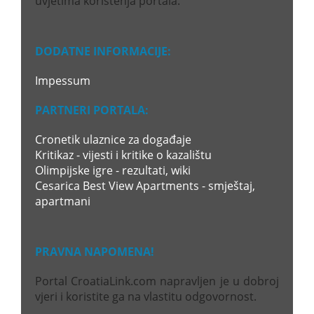
uvjetima korištenja portala.
DODATNE INFORMACIJE:
Impessum
PARTNERI PORTALA:
Cronetik ulaznice za događaje
Kritikaz - vijesti i kritike o kazalištu
Olimpijske igre - rezultati, wiki
Cesarica Best View Apartments - smještaj,
apartmani
PRAVNA NAPOMENA!
Portal CroatiaLink.com napravljen je u dobroj
vjeri i koristite ga na vlastitu odgovornost.