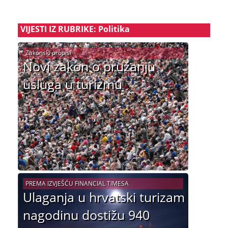
VIJESTI IZ RUBRIKE: Politika
Zakonski propisi
Novi zakon o pružanju
usluga u turizmu
PREMA IZVJEŠĆU FINANCIAL TIMESA
Ulaganja u hrvatski turizam
nagodinu dostižu 940