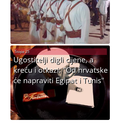
Stopa 25
Ugostitelji digli cijene, a
kreću i otkazi: "Od hrvatske
će napraviti Egipat i Tunis"