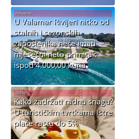
Pohvalno
U Valamar Rivijeri nitko od
stalnih i sezonskih
zaposlenika neće imati
mjesečni neto primitak
ispod 4.000,00 kuna
MJERE
Kako zadržati radnu snagu?
U turističkim tvrtkama Istre
plaće rastu do 5%