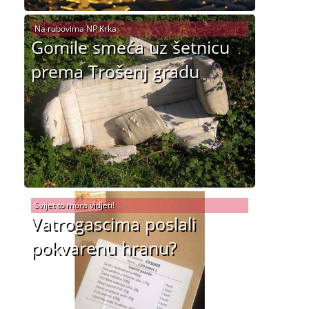
Na rubovima NP Krka
Gomile smeća uz šetnicu
prema Trošenj gradu
Svijet to mora vidjeti!
Vatrogascima poslali
pokvarenu hranu?