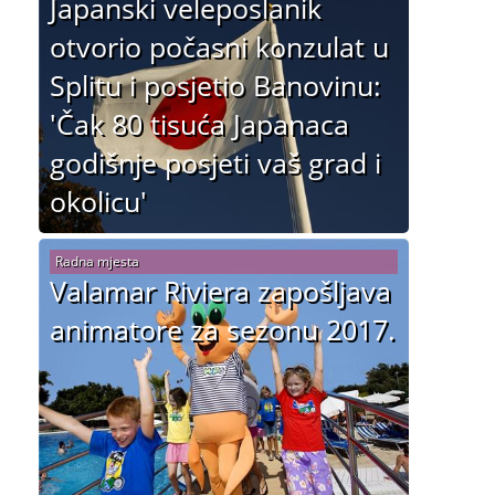
Japanski veleposlanik
otvorio počasni konzulat u
Splitu i posjetio Banovinu:
'Čak 80 tisuća Japanaca
godišnje posjeti vaš grad i
okolicu'
Radna mjesta
Valamar Riviera zapošljava
animatore za sezonu 2017.