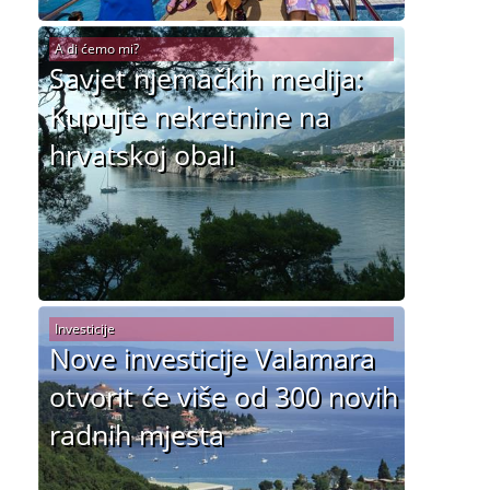
A di ćemo mi?
Savjet njemačkih medija:
Kupujte nekretnine na
hrvatskoj obali
Investicije
Nove investicije Valamara
otvorit će više od 300 novih
radnih mjesta