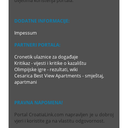
uvjetima korištenja portala.
DODATNE INFORMACIJE:
Impessum
PARTNERI PORTALA:
Cronetik ulaznice za događaje
Kritikaz - vijesti i kritike o kazalištu
Olimpijske igre - rezultati, wiki
Cesarica Best View Apartments - smještaj,
apartmani
PRAVNA NAPOMENA!
Portal CroatiaLink.com napravljen je u dobroj
vjeri i koristite ga na vlastitu odgovornost.