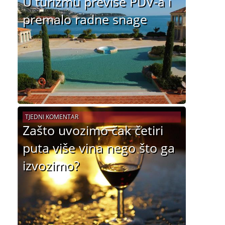
U turizmu previše PDV-a i
premalo radne snage
TJEDNI KOMENTAR
Zašto uvozimo čak četiri
puta više vina nego što ga
izvozimo?