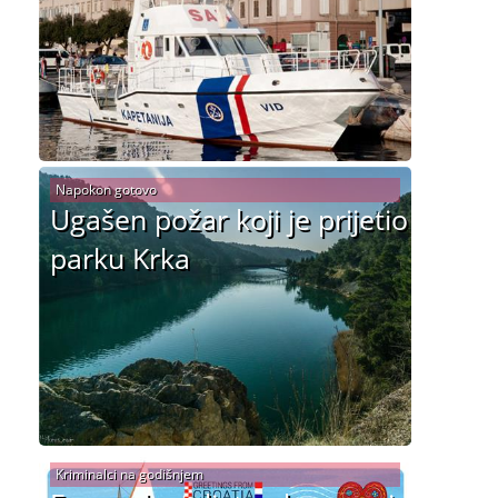
Napokon gotovo
Ugašen požar koji je prijetio
parku Krka
Kriminalci na godišnjem