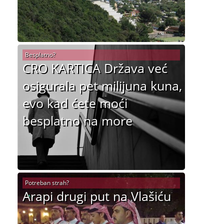
Besplatno?
CRO KARTICA Država već
osigurala pet milijuna kuna,
evo kad ćete moći
besplatno na more
Potreban strah?
Arapi drugi put na Vlašiću