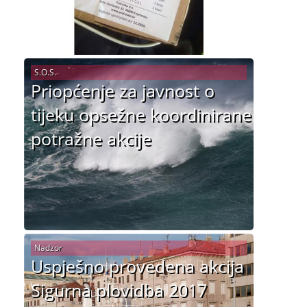
S.O.S.
Priopćenje za javnost o
tijeku opsežne koordinirane
potražne akcije
Nadzor
Uspješno provedena akcija
Sigurna plovidba 2017