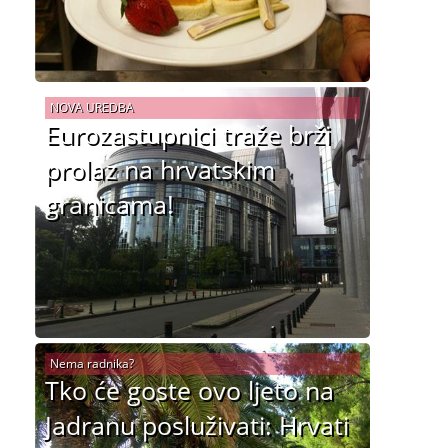
NOVA UREDBA
Eurozastupnici traže brži
prolaz na hrvatskim
granicama!
Nema radnika?
Tko će goste ovo ljeto na
Jadranu posluživati: Hrvati