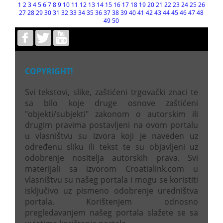
1
2
3
4
5
6
7
8
9
10
11
12
13
14
15
16
17
18
19
20
21
22
23
24
25
26
27
28
29
30
31
32
33
34
35
36
37
38
39
40
41
42
43
44
45
46
47
48
49
50
COPYRIGHT!
Svi tekstovi, slike, zaštićeni trgovački znaci te
sa bilo koje druge osnove zaštićeni
"objekti/subjekti" zakonom o autorskim ili
drugim pravima postavljeni na ovom portalu
u vlasništvu su izvora koji je naveden uz
određenu sliku ili tekst te su objavljeni uz
odobrenje nositelja autorskih prava. Svi
materijali sa izvorom Croatialink.com u
vlasništvu su našeg portala i mogu se koristiti
isključivo uz pismeno odobrenje uredništva
portala. Korištenjem odnosno
pregledavanjem našeg portala slažete se sa