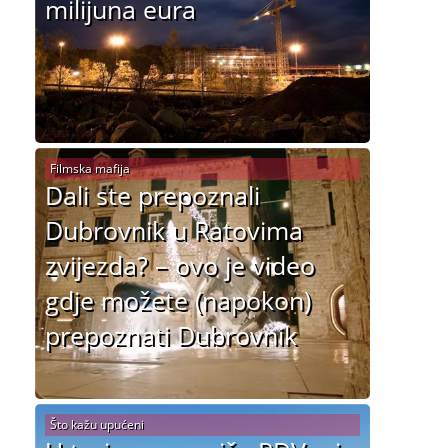
milijuna eura
Filmska mafija
Dali ste prepoznali
Dubrovnik u Ratovima
zvijezda? – ovo je video
gdje možete (napokon)
prepoznati Dubrovnik
Što kažu upućeni