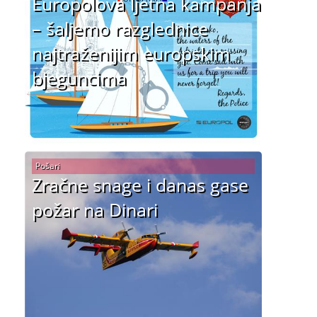
Europolova ljetna kampanja
– šaljemo razglednice
najtraženijim europskim
bjeguncima
Pošari
Zračne snage i danas gase
požar na Dinari