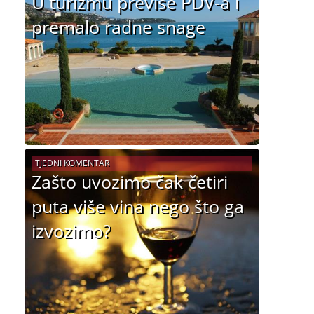
U turizmu previše PDV-a i
premalo radne snage
TJEDNI KOMENTAR
Zašto uvozimo čak četiri
puta više vina nego što ga
izvozimo?