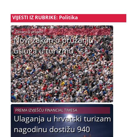
VIJESTI IZ RUBRIKE: Politika
Zakonski propisi
Novi zakon o pružanju
usluga u turizmu
PREMA IZVJEŠĆU FINANCIAL TIMESA
Ulaganja u hrvatski turizam
nagodinu dostižu 940