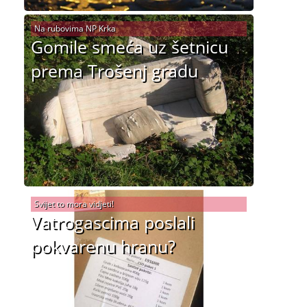
Na rubovima NP Krka
Gomile smeća uz šetnicu
prema Trošenj gradu
Svijet to mora vidjeti!
Vatrogascima poslali
pokvarenu hranu?