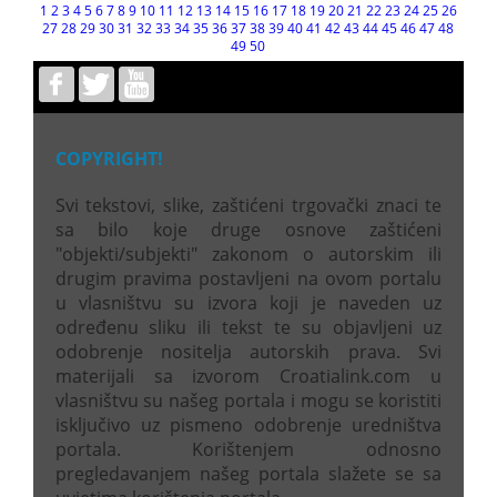
1
2
3
4
5
6
7
8
9
10
11
12
13
14
15
16
17
18
19
20
21
22
23
24
25
26
27
28
29
30
31
32
33
34
35
36
37
38
39
40
41
42
43
44
45
46
47
48
49
50
COPYRIGHT!
Svi tekstovi, slike, zaštićeni trgovački znaci te
sa bilo koje druge osnove zaštićeni
"objekti/subjekti" zakonom o autorskim ili
drugim pravima postavljeni na ovom portalu
u vlasništvu su izvora koji je naveden uz
određenu sliku ili tekst te su objavljeni uz
odobrenje nositelja autorskih prava. Svi
materijali sa izvorom Croatialink.com u
vlasništvu su našeg portala i mogu se koristiti
isključivo uz pismeno odobrenje uredništva
portala. Korištenjem odnosno
pregledavanjem našeg portala slažete se sa