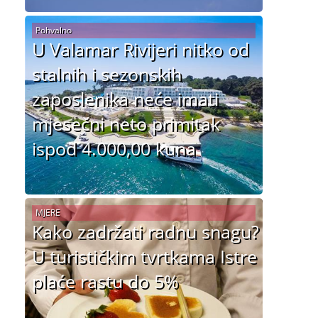
Pohvalno
U Valamar Rivijeri nitko od
stalnih i sezonskih
zaposlenika neće imati
mjesečni neto primitak
ispod 4.000,00 kuna
MJERE
Kako zadržati radnu snagu?
U turističkim tvrtkama Istre
plaće rastu do 5%