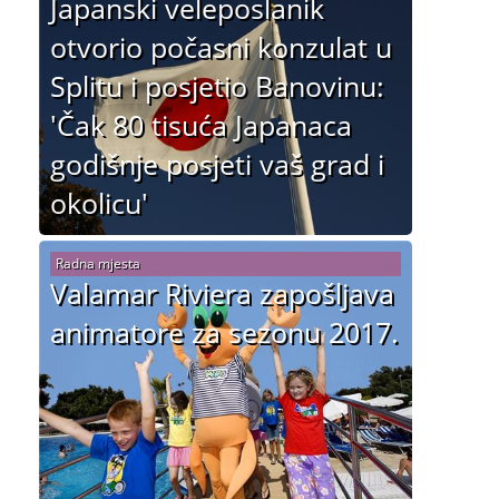
Japanski veleposlanik
otvorio počasni konzulat u
Splitu i posjetio Banovinu:
'Čak 80 tisuća Japanaca
godišnje posjeti vaš grad i
okolicu'
Radna mjesta
Valamar Riviera zapošljava
animatore za sezonu 2017.