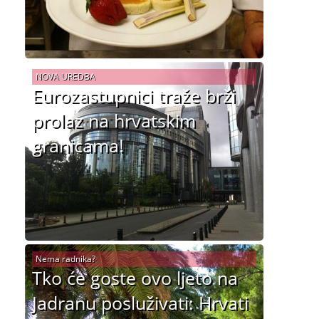
NOVA UREDBA
Eurozastupnici traže brži
prolaz na hrvatskim
granicama!
Nema radnika?
Tko će goste ovo ljeto na
Jadranu posluživati: Hrvati