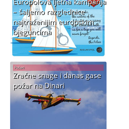
Europolova ljetna kampanja
– šaljemo razglednice
najtraženijim europskim
bjeguncima
Pošari
Zračne snage i danas gase
požar na Dinari