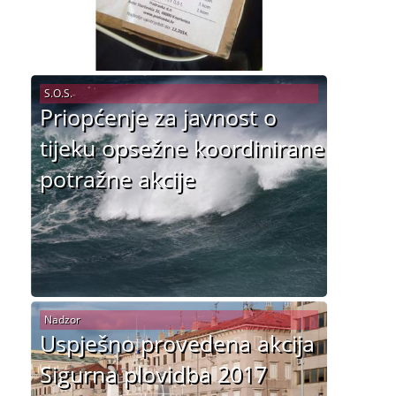
S.O.S.
Priopćenje za javnost o
tijeku opsežne koordinirane
potražne akcije
Nadzor
Uspješno provedena akcija
Sigurna plovidba 2017