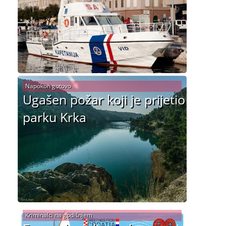
Napokon gotovo
Ugašen požar koji je prijetio
parku Krka
Kriminalci na godišnjem