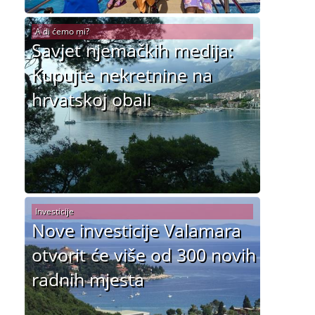
A di ćemo mi?
Savjet njemačkih medija:
Kupujte nekretnine na
hrvatskoj obali
Investicije
Nove investicije Valamara
otvorit će više od 300 novih
radnih mjesta