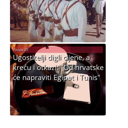
Stopa 25
Ugostitelji digli cijene, a
kreću i otkazi: "Od hrvatske
će napraviti Egipat i Tunis"