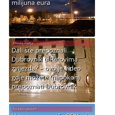
milijuna eura
Filmska mafija
Dali ste prepoznali
Dubrovnik u Ratovima
zvijezda? – ovo je video
gdje možete (napokon)
prepoznati Dubrovnik
Što kažu upućeni