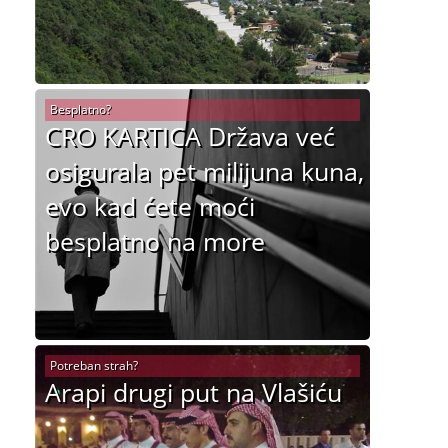
Besplatno?
CRO KARTICA Država već
osigurala pet milijuna kuna,
evo kad ćete moći
besplatno na more
Potreban strah?
Arapi drugi put na Vlašiću