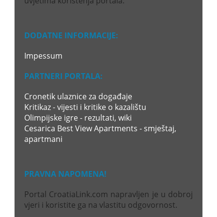
uvjetima korištenja portala.
DODATNE INFORMACIJE:
Impessum
PARTNERI PORTALA:
Cronetik ulaznice za događaje
Kritikaz - vijesti i kritike o kazalištu
Olimpijske igre - rezultati, wiki
Cesarica Best View Apartments - smještaj,
apartmani
PRAVNA NAPOMENA!
Portal CroatiaLink.com napravljen je u dobroj
vjeri i koristite ga na vlastitu odgovornost.