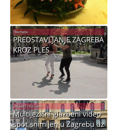
Bachata
PREDSTAVLJANJE ZAGREBA
KROZ PLES
Mladež i turizam
Multijezični glazbeni video
spot snimljen u Zagrebu uz