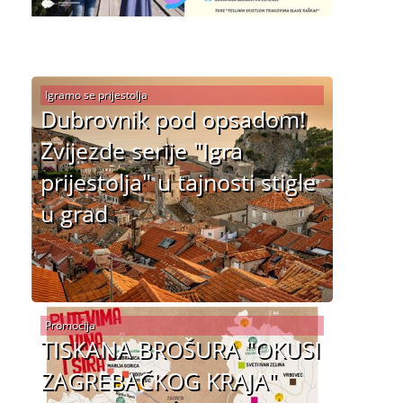
Igramo se prijestolja
Dubrovnik pod opsadom!
Zvijezde serije "Igra
prijestolja" u tajnosti stigle
u grad
Promocija
TISKANA BROŠURA "OKUSI
ZAGREBAČKOG KRAJA"