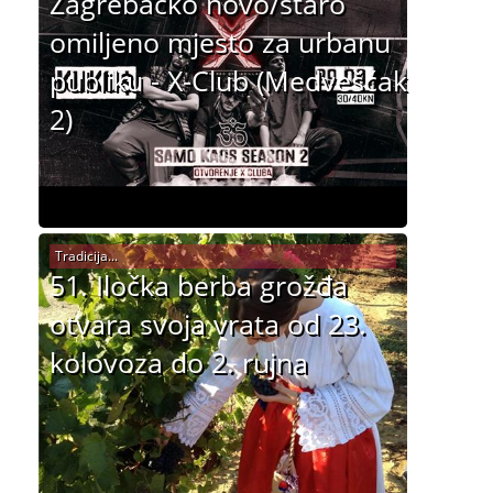
Zagrebačko novo/staro
omiljeno mjesto za urbanu
publiku - X-Club (Medvešćak
2)
Tradicija...
51. Iločka berba grožđa
otvara svoja vrata od 23.
kolovoza do 2. rujna