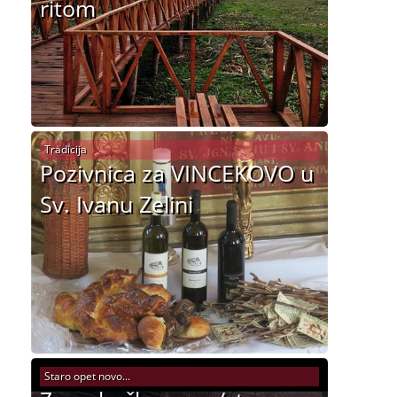
ritom
Tradicija
Pozivnica za VINCEKOVO u
Sv. Ivanu Zelini
Staro opet novo...