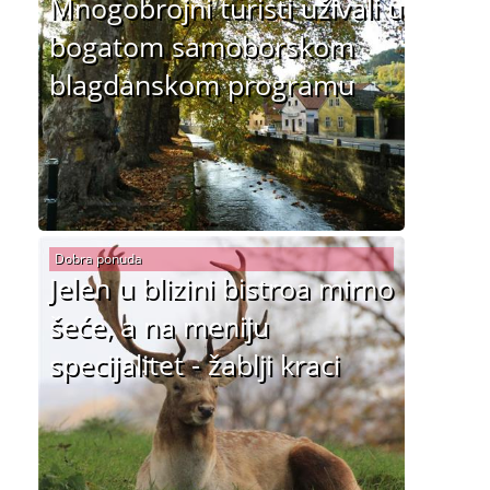
Mnogobrojni turisti uživali u
bogatom samoborskom
blagdanskom programu
Dobra ponuda
Jelen u blizini bistroa mirno
šeće, a na meniju
specijalitet - žablji kraci