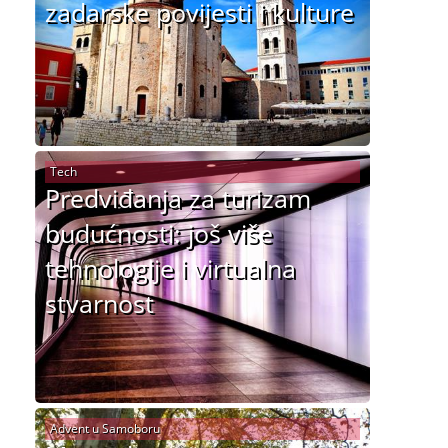
zadarske povijesti i kulture
Tech
Predviđanja za turizam
budućnosti: još više
tehnologije i virtualna
stvarnost
Advent u Samoboru