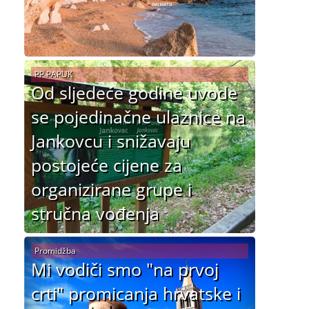
PP PAPUK
Od sljedeće godine uvode
se pojedinačne ulaznice na
Jankovcu i snižavaju
postojeće cijene za
organizirane grupe i
stručna vođenja
Promidžba
Mi vodiči smo "na prvoj
crti" promicanja hrvatske i