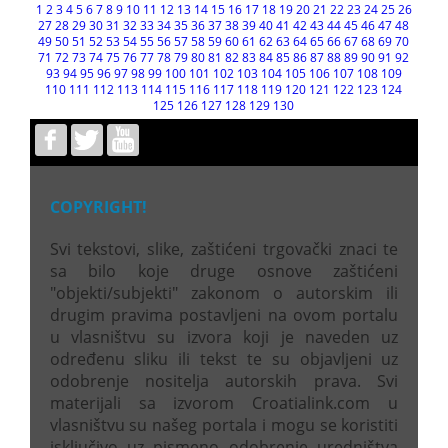
1
2
3
4
5
6
7
8
9
10
11
12
13
14
15
16
17
18
19
20
21
22
23
24
25
26
27
28
29
30
31
32
33
34
35
36
37
38
39
40
41
42
43
44
45
46
47
48
49
50
51
52
53
54
55
56
57
58
59
60
61
62
63
64
65
66
67
68
69
70
71
72
73
74
75
76
77
78
79
80
81
82
83
84
85
86
87
88
89
90
91
92
93
94
95
96
97
98
99
100
101
102
103
104
105
106
107
108
109
110
111
112
113
114
115
116
117
118
119
120
121
122
123
124
125
126
127
128
129
130
COPYRIGHT!
Svi tekstovi, slike, zaštićeni trgovački znaci te
sa bilo koje druge osnove zaštićeni
"objekti/subjekti" zakonom o autorskim ili
drugim pravima postavljeni na ovom portalu
u vlasništvu su izvora koji je naveden uz
određenu sliku ili tekst te su objavljeni uz
odobrenje nositelja autorskih prava. Svi
materijali sa izvorom Croatialink.com u
vlasništvu su našeg portala i mogu se koristiti
isključivo uz pismeno odobrenje uredništva