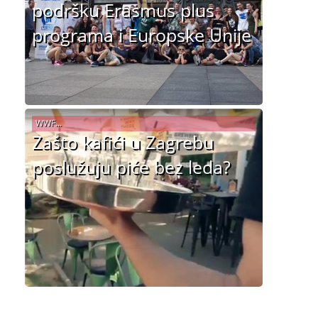
podršku Erasmus plus
programa i Europske Unije
WWF...
Zašto kafići u Zagrebu
poslužuju piće bez leda?