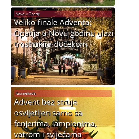
Nova u Opatiji
Veliko finale Adventa:
Opatija u Novu godinu ulazi
trostrukim dočekom
Kao nekada
Advent bez struje
osvijetljen samo sa
fenjerima, lampionima,
vatrom i svijećama