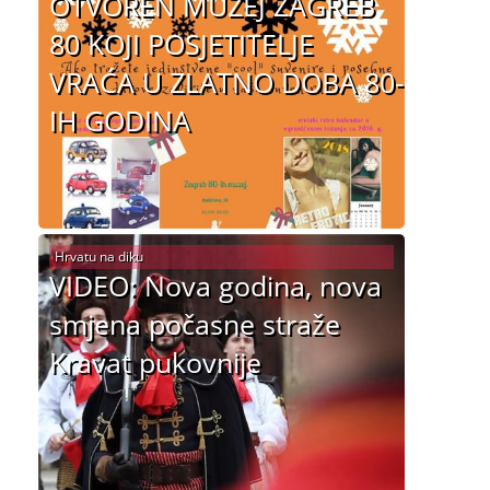
OTVOREN MUZEJ ZAGREB
80 KOJI POSJETITELJE
VRAĆA U ZLATNO DOBA 80-
IH GODINA
Hrvatu na diku
VIDEO: Nova godina, nova
smjena počasne straže
Kravat pukovnije