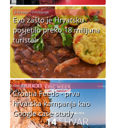
2 Hrvata, 10 mišljenja
Evo zašto je Hrvatsku
posjetilo preko 18 milijuna
turista!
Google
Croatia Feeds - prva
hrvatska kampanja kao
Google case study