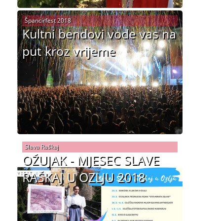
Špancirfest 2018
Kultni bendovi vode vas na
put kroz vrijeme
Slava Raškaj
OŽUJAK - MJESEC SLAVE
RAŠKAJ U OZLJU 2018