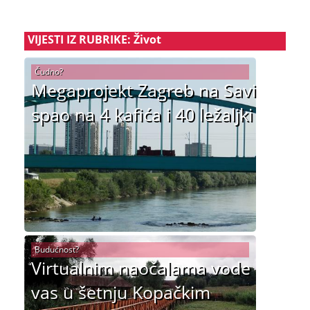
VIJESTI IZ RUBRIKE: Život
Čudno?
Megaprojekt Zagreb na Savi
spao na 4 kafića i 40 ležaljki
Budućnost?
Virtualnim naočalama vode
vas u šetnju Kopačkim