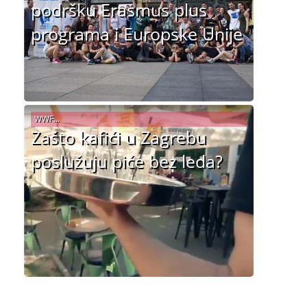
podršku Erasmus plus
programa i Europske Unije
WWF...
Zašto kafići u Zagrebu
poslužuju piće bez leda?