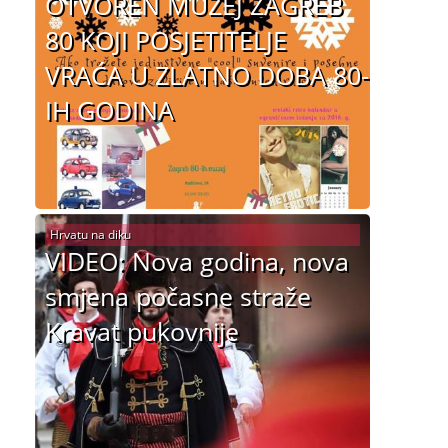
OTVOREN MUZEJ ZAGREB
80 KOJI POSJETITELJE
VRAĆA U ZLATNO DOBA 80-
IH GODINA
Hrvatu na diku
VIDEO: Nova godina, nova
smjena počasne straže
Kravat pukovnije