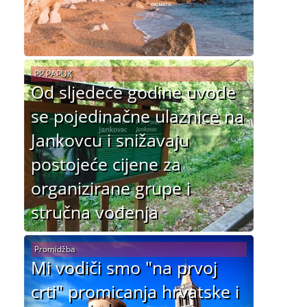
PP PAPUK
Od sljedeće godine uvode
se pojedinačne ulaznice na
Jankovcu i snižavaju
postojeće cijene za
organizirane grupe i
stručna vođenja
Promidžba
Mi vodiči smo "na prvoj
crti" promicanja hrvatske i