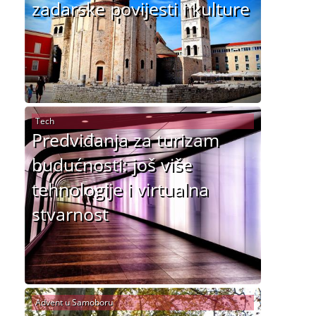
zadarske povijesti i kulture
Tech
Predviđanja za turizam
budućnosti: još više
tehnologije i virtualna
stvarnost
Advent u Samoboru