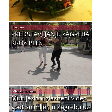
Bachata
PREDSTAVLJANJE ZAGREBA
KROZ PLES
Mladež i turizam
Multijezični glazbeni video
spot snimljen u Zagrebu uz