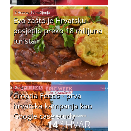
2 Hrvata, 10 mišljenja
Evo zašto je Hrvatsku
posjetilo preko 18 milijuna
turista!
Google
Croatia Feeds - prva
hrvatska kampanja kao
Google case study