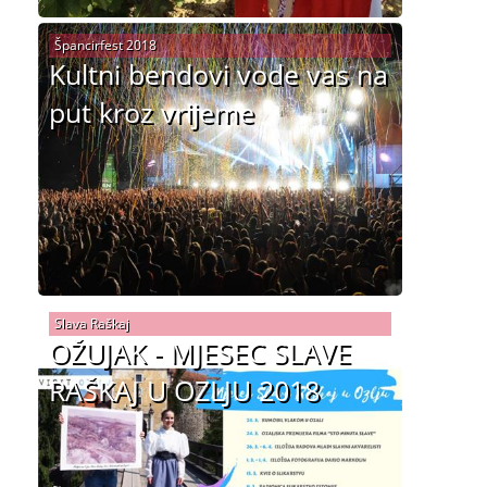
Špancirfest 2018
Kultni bendovi vode vas na
put kroz vrijeme
Slava Raškaj
OŽUJAK - MJESEC SLAVE
RAŠKAJ U OZLJU 2018