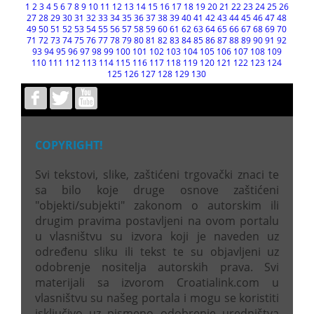
1
2
3
4
5
6
7
8
9
10
11
12
13
14
15
16
17
18
19
20
21
22
23
24
25
26
27
28
29
30
31
32
33
34
35
36
37
38
39
40
41
42
43
44
45
46
47
48
49
50
51
52
53
54
55
56
57
58
59
60
61
62
63
64
65
66
67
68
69
70
71
72
73
74
75
76
77
78
79
80
81
82
83
84
85
86
87
88
89
90
91
92
93
94
95
96
97
98
99
100
101
102
103
104
105
106
107
108
109
110
111
112
113
114
115
116
117
118
119
120
121
122
123
124
125
126
127
128
129
130
COPYRIGHT!
Svi tekstovi, slike, zaštićeni trgovački znaci te
sa bilo koje druge osnove zaštićeni
"objekti/subjekti" zakonom o autorskim ili
drugim pravima postavljeni na ovom portalu
u vlasništvu su izvora koji je naveden uz
određenu sliku ili tekst te su objavljeni uz
odobrenje nositelja autorskih prava. Svi
materijali sa izvorom Croatialink.com u
vlasništvu su našeg portala i mogu se koristiti
isključivo uz pismeno odobrenje uredništva