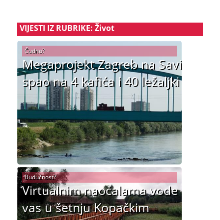
VIJESTI IZ RUBRIKE: Život
Čudno?
Megaprojekt Zagreb na Savi
spao na 4 kafića i 40 ležaljki
Budućnost?
Virtualnim naočalama vode
vas u šetnju Kopačkim