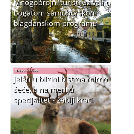
Mnogobrojni turisti uživali u
bogatom samoborskom
blagdanskom programu
Dobra ponuda
Jelen u blizini bistroa mirno
šeće, a na meniju
specijalitet - žablji kraci