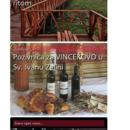
ritom
Tradicija
Pozivnica za VINCEKOVO u
Sv. Ivanu Zelini
Staro opet novo...