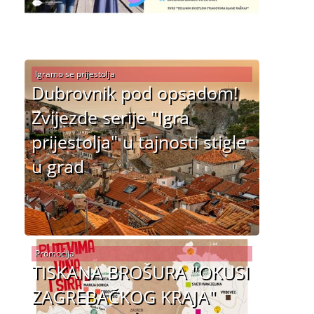
Igramo se prijestolja
Dubrovnik pod opsadom!
Zvijezde serije "Igra
prijestolja" u tajnosti stigle
u grad
Promocija
TISKANA BROŠURA "OKUSI
ZAGREBAČKOG KRAJA"