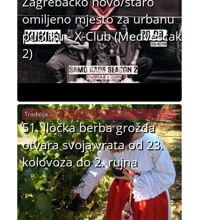
Zagrebačko novo/staro
omiljeno mjesto za urbanu
publiku - X-Club (Medvešćak
2)
Tradicija...
51. Iločka berba grožđa
otvara svoja vrata od 23.
kolovoza do 2. rujna