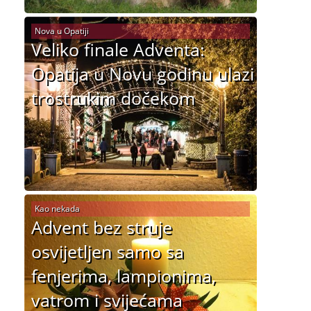
Nova u Opatiji
Veliko finale Adventa:
Opatija u Novu godinu ulazi
trostrukim dočekom
Kao nekada
Advent bez struje
osvijetljen samo sa
fenjerima, lampionima,
vatrom i svijećama