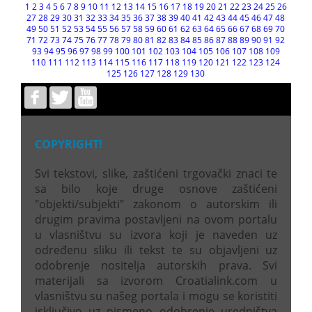
1
2
3
4
5
6
7
8
9
10
11
12
13
14
15
16
17
18
19
20
21
22
23
24
25
26
27
28
29
30
31
32
33
34
35
36
37
38
39
40
41
42
43
44
45
46
47
48
49
50
51
52
53
54
55
56
57
58
59
60
61
62
63
64
65
66
67
68
69
70
71
72
73
74
75
76
77
78
79
80
81
82
83
84
85
86
87
88
89
90
91
92
93
94
95
96
97
98
99
100
101
102
103
104
105
106
107
108
109
110
111
112
113
114
115
116
117
118
119
120
121
122
123
124
125
126
127
128
129
130
COPYRIGHT!
Svi tekstovi, slike, zaštićeni trgovački znaci te
sa bilo koje druge osnove zaštićeni
"objekti/subjekti" zakonom o autorskim ili
drugim pravima postavljeni na ovom portalu
u vlasništvu su izvora koji je naveden uz
određenu sliku ili tekst te su objavljeni uz
odobrenje nositelja autorskih prava. Svi
materijali sa izvorom Croatialink.com u
vlasništvu su našeg portala i mogu se koristiti
isključivo uz pismeno odobrenje uredništva