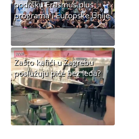
podršku Erasmus plus
programa i Europske Unije
WWF...
Zašto kafići u Zagrebu
poslužuju piće bez leda?