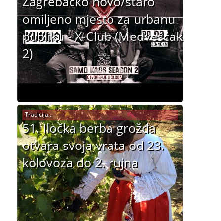
Zagrebačko novo/staro
omiljeno mjesto za urbanu
publiku - X-Club (Medvešćak
2)
Tradicija...
51. Iločka berba grožđa
otvara svoja vrata od 23.
kolovoza do 2. rujna