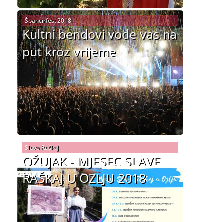
Špancirfest 2018
Kultni bendovi vode vas na
put kroz vrijeme
Slava Raškaj
OŽUJAK - MJESEC SLAVE
RAŠKAJ U OZLJU 2018