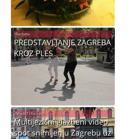
Bachata
PREDSTAVLJANJE ZAGREBA
KROZ PLES
Mladež i turizam
Multijezični glazbeni video
spot snimljen u Zagrebu uz