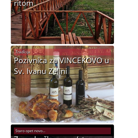
ritom
Tradicija
Pozivnica za VINCEKOVO u
Sv. Ivanu Zelini
Staro opet novo...