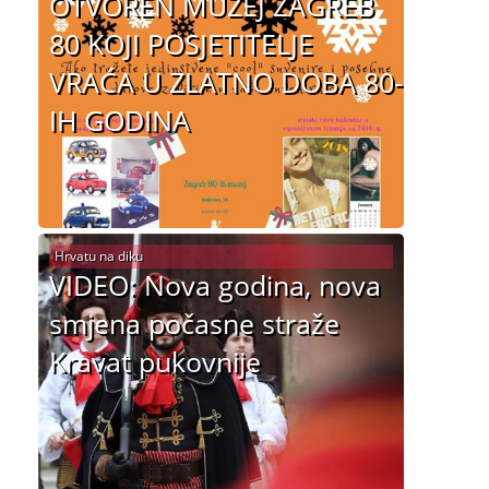
OTVOREN MUZEJ ZAGREB
80 KOJI POSJETITELJE
VRAĆA U ZLATNO DOBA 80-
IH GODINA
Hrvatu na diku
VIDEO: Nova godina, nova
smjena počasne straže
Kravat pukovnije