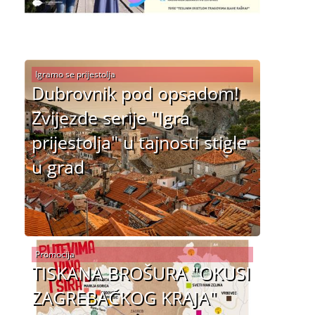
Igramo se prijestolja
Dubrovnik pod opsadom!
Zvijezde serije "Igra
prijestolja" u tajnosti stigle
u grad
Promocija
TISKANA BROŠURA "OKUSI
ZAGREBAČKOG KRAJA"