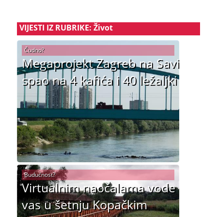
VIJESTI IZ RUBRIKE: Život
Čudno?
Megaprojekt Zagreb na Savi
spao na 4 kafića i 40 ležaljki
Budućnost?
Virtualnim naočalama vode
vas u šetnju Kopačkim