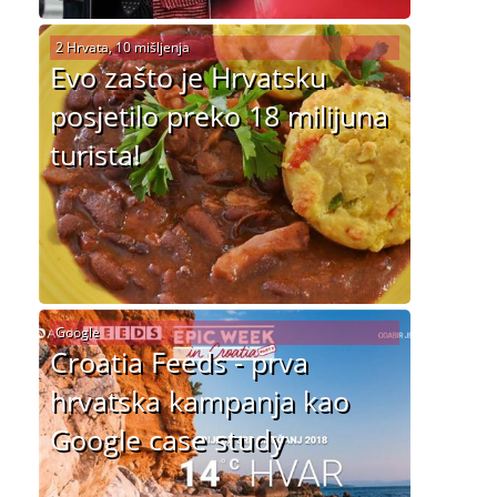
2 Hrvata, 10 mišljenja
Evo zašto je Hrvatsku
posjetilo preko 18 milijuna
turista!
Google
Croatia Feeds - prva
hrvatska kampanja kao
Google case study