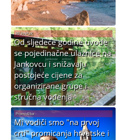
PP PAPUK
Od sljedeće godine uvode
se pojedinačne ulaznice na
Jankovcu i snižavaju
postojeće cijene za
organizirane grupe i
stručna vođenja
Promidžba
Mi vodiči smo "na prvoj
crti" promicanja hrvatske i