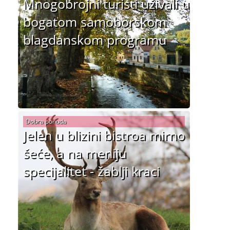
Mnogobrojni turisti uživali u
bogatom samoborskom
blagdanskom programu
Dobra ponuda
Jelen u blizini bistroa mirno
šeće, a na meniju
specijalitet - žablji kraci