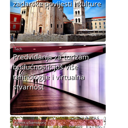
zadarske povijesti i kulture
Tech
Predviđanja za turizam
budućnosti: još više
tehnologije i virtualna
stvarnost
Advent u Samoboru