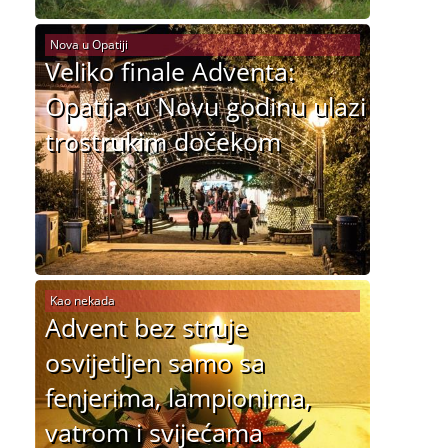
Nova u Opatiji
Veliko finale Adventa:
Opatija u Novu godinu ulazi
trostrukim dočekom
Kao nekada
Advent bez struje
osvijetljen samo sa
fenjerima, lampionima,
vatrom i svijećama