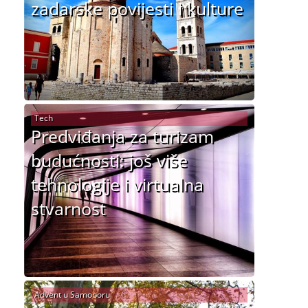
zadarske povijesti i kulture
Tech
Predviđanja za turizam
budućnosti: još više
tehnologije i virtualna
stvarnost
Advent u Samoboru