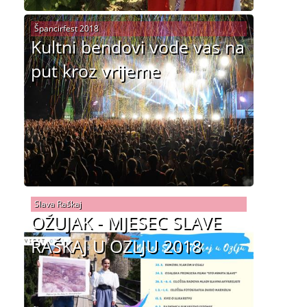
Špancirfest 2018
Kultni bendovi vode vas na
put kroz vrijeme
Slava Raškaj
OŽUJAK - MJESEC SLAVE
RAŠKAJ U OZLJU 2018