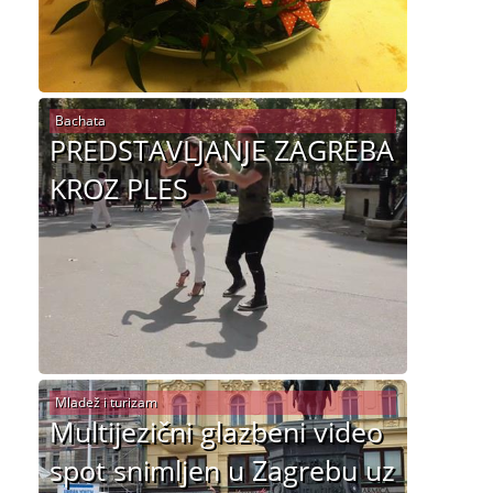
Bachata
PREDSTAVLJANJE ZAGREBA
KROZ PLES
Mladež i turizam
Multijezični glazbeni video
spot snimljen u Zagrebu uz