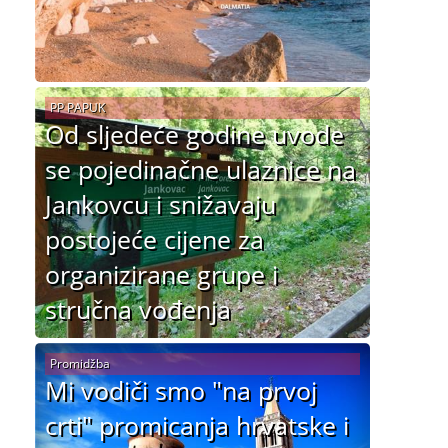
PP PAPUK
Od sljedeće godine uvode
se pojedinačne ulaznice na
Jankovcu i snižavaju
postojeće cijene za
organizirane grupe i
stručna vođenja
Promidžba
Mi vodiči smo "na prvoj
crti" promicanja hrvatske i