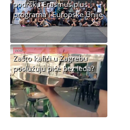
podršku Erasmus plus
programa i Europske Unije
WWF...
Zašto kafići u Zagrebu
poslužuju piće bez leda?