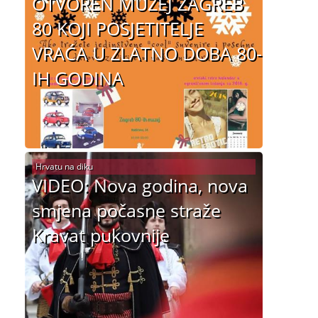
OTVOREN MUZEJ ZAGREB
80 KOJI POSJETITELJE
VRAĆA U ZLATNO DOBA 80-
IH GODINA
Hrvatu na diku
VIDEO: Nova godina, nova
smjena počasne straže
Kravat pukovnije