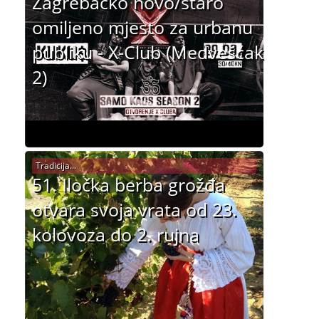
Zagrebačko novo/staro
omiljeno mjesto za urbanu
publiku - X-Club (Medvešćak
2)
Tradicija...
51. Iločka berba grožđa
otvara svoja vrata od 23.
kolovoza do 2. rujna