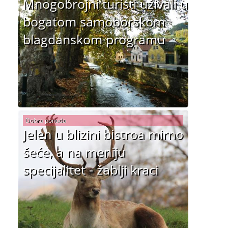
Mnogobrojni turisti uživali u
bogatom samoborskom
blagdanskom programu
Dobra ponuda
Jelen u blizini bistroa mirno
šeće, a na meniju
specijalitet - žablji kraci