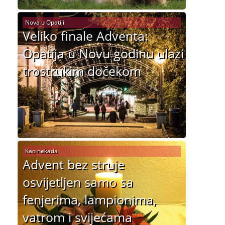
Nova u Opatiji
Veliko finale Adventa:
Opatija u Novu godinu ulazi
trostrukim dočekom
Kao nekada
Advent bez struje
osvijetljen samo sa
fenjerima, lampionima,
vatrom i svijećama