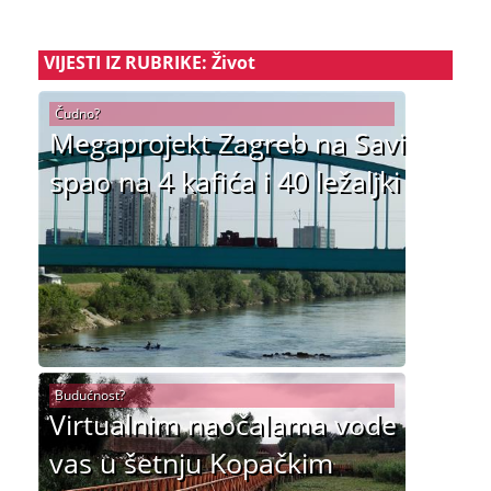
VIJESTI IZ RUBRIKE: Život
Čudno?
Megaprojekt Zagreb na Savi
spao na 4 kafića i 40 ležaljki
Budućnost?
Virtualnim naočalama vode
vas u šetnju Kopačkim