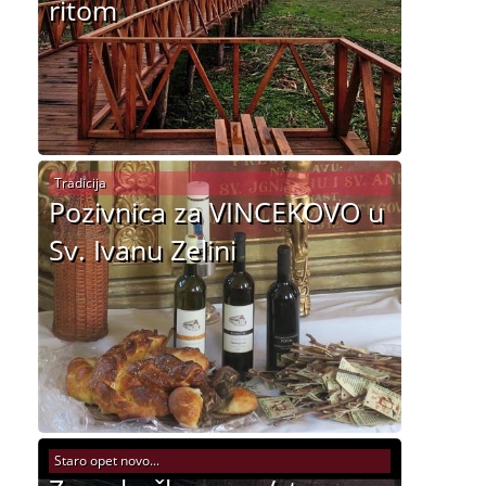
ritom
Tradicija
Pozivnica za VINCEKOVO u
Sv. Ivanu Zelini
Staro opet novo...