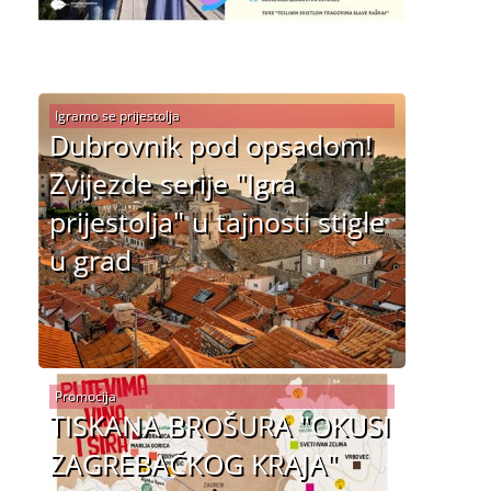
Igramo se prijestolja
Dubrovnik pod opsadom!
Zvijezde serije "Igra
prijestolja" u tajnosti stigle
u grad
Promocija
TISKANA BROŠURA "OKUSI
ZAGREBAČKOG KRAJA"