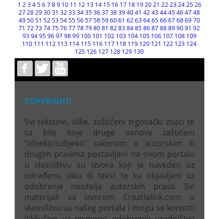
1
2
3
4
5
6
7
8
9
10
11
12
13
14
15
16
17
18
19
20
21
22
23
24
25
26
27
28
29
30
31
32
33
34
35
36
37
38
39
40
41
42
43
44
45
46
47
48
49
50
51
52
53
54
55
56
57
58
59
60
61
62
63
64
65
66
67
68
69
70
71
72
73
74
75
76
77
78
79
80
81
82
83
84
85
86
87
88
89
90
91
92
93
94
95
96
97
98
99
100
101
102
103
104
105
106
107
108
109
110
111
112
113
114
115
116
117
118
119
120
121
122
123
124
125
126
127
128
129
130
COPYRIGHT!
Svi tekstovi, slike, zaštićeni trgovački znaci te
sa bilo koje druge osnove zaštićeni
"objekti/subjekti" zakonom o autorskim ili
drugim pravima postavljeni na ovom portalu
u vlasništvu su izvora koji je naveden uz
određenu sliku ili tekst te su objavljeni uz
odobrenje nositelja autorskih prava. Svi
materijali sa izvorom Croatialink.com u
vlasništvu su našeg portala i mogu se koristiti
isključivo uz pismeno odobrenje uredništva