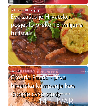
2 Hrvata, 10 mišljenja
Evo zašto je Hrvatsku
posjetilo preko 18 milijuna
turista!
Google
Croatia Feeds - prva
hrvatska kampanja kao
Google case study