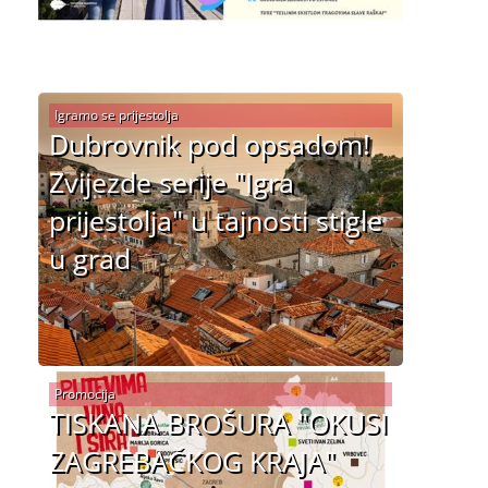
Igramo se prijestolja
Dubrovnik pod opsadom!
Zvijezde serije "Igra
prijestolja" u tajnosti stigle
u grad
Promocija
TISKANA BROŠURA "OKUSI
ZAGREBAČKOG KRAJA"