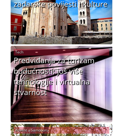
zadarske povijesti i kulture
Tech
Predviđanja za turizam
budućnosti: još više
tehnologije i virtualna
stvarnost
Advent u Samoboru