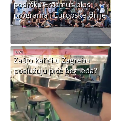
podršku Erasmus plus
programa i Europske Unije
WWF...
Zašto kafići u Zagrebu
poslužuju piće bez leda?