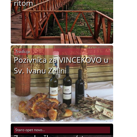
ritom
Tradicija
Pozivnica za VINCEKOVO u
Sv. Ivanu Zelini
Staro opet novo...