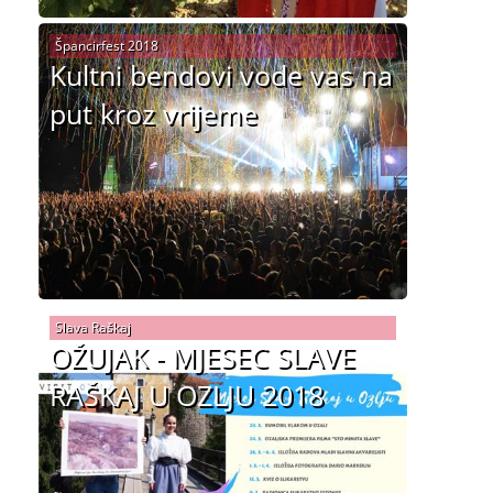
Špancirfest 2018
Kultni bendovi vode vas na
put kroz vrijeme
Slava Raškaj
OŽUJAK - MJESEC SLAVE
RAŠKAJ U OZLJU 2018