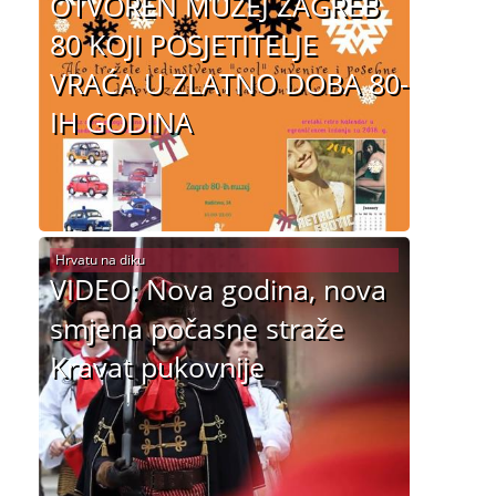
OTVOREN MUZEJ ZAGREB
80 KOJI POSJETITELJE
VRAĆA U ZLATNO DOBA 80-
IH GODINA
Hrvatu na diku
VIDEO: Nova godina, nova
smjena počasne straže
Kravat pukovnije