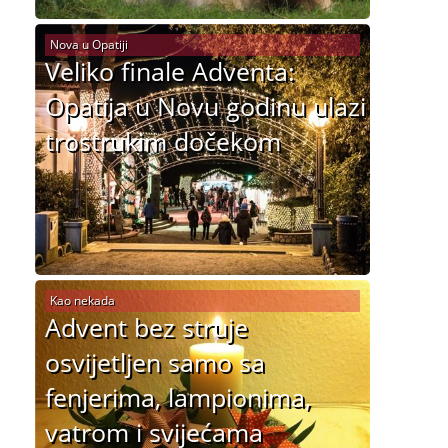
Nova u Opatiji
Veliko finale Adventa:
Opatija u Novu godinu ulazi
trostrukim dočekom
Kao nekada
Advent bez struje
osvijetljen samo sa
fenjerima, lampionima,
vatrom i svijećama