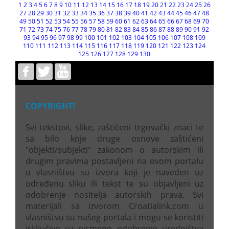
1
2
3
4
5
6
7
8
9
10
11
12
13
14
15
16
17
18
19
20
21
22
23
24
25
26
27
28
29
30
31
32
33
34
35
36
37
38
39
40
41
42
43
44
45
46
47
48
49
50
51
52
53
54
55
56
57
58
59
60
61
62
63
64
65
66
67
68
69
70
71
72
73
74
75
76
77
78
79
80
81
82
83
84
85
86
87
88
89
90
91
92
93
94
95
96
97
98
99
100
101
102
103
104
105
106
107
108
109
110
111
112
113
114
115
116
117
118
119
120
121
122
123
124
125
126
127
128
129
130
COPYRIGHT!
Svi tekstovi, slike, zaštićeni trgovački znaci te
sa bilo koje druge osnove zaštićeni
"objekti/subjekti" zakonom o autorskim ili
drugim pravima postavljeni na ovom portalu
u vlasništvu su izvora koji je naveden uz
određenu sliku ili tekst te su objavljeni uz
odobrenje nositelja autorskih prava. Svi
materijali sa izvorom Croatialink.com u
vlasništvu su našeg portala i mogu se koristiti
isključivo uz pismeno odobrenje uredništva