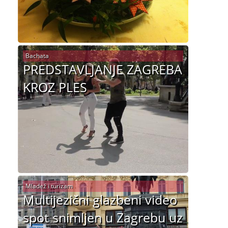
Bachata
PREDSTAVLJANJE ZAGREBA
KROZ PLES
Mladež i turizam
Multijezični glazbeni video
spot snimljen u Zagrebu uz