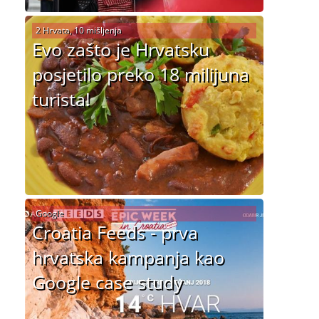
2 Hrvata, 10 mišljenja
Evo zašto je Hrvatsku
posjetilo preko 18 milijuna
turista!
Google
Croatia Feeds - prva
hrvatska kampanja kao
Google case study