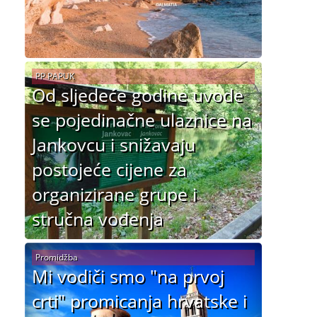
PP PAPUK
Od sljedeće godine uvode
se pojedinačne ulaznice na
Jankovcu i snižavaju
postojeće cijene za
organizirane grupe i
stručna vođenja
Promidžba
Mi vodiči smo "na prvoj
crti" promicanja hrvatske i