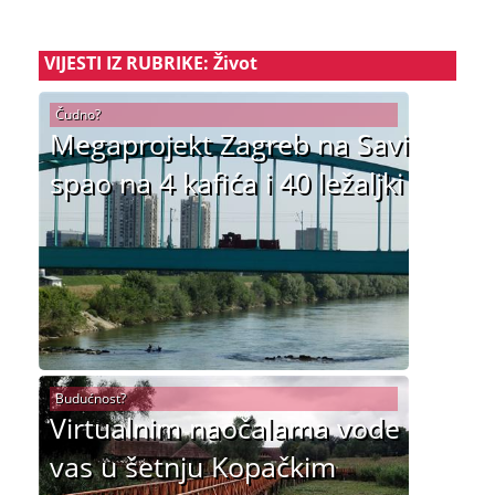
VIJESTI IZ RUBRIKE: Život
Čudno?
Megaprojekt Zagreb na Savi
spao na 4 kafića i 40 ležaljki
Budućnost?
Virtualnim naočalama vode
vas u šetnju Kopačkim