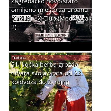
Zagrebačko novo/staro
omiljeno mjesto za urbanu
publiku - X-Club (Medvešćak
2)
Tradicija...
51. Iločka berba grožđa
otvara svoja vrata od 23.
kolovoza do 2. rujna