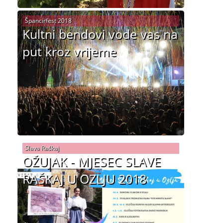
Špancirfest 2018
Kultni bendovi vode vas na
put kroz vrijeme
Slava Raškaj
OŽUJAK - MJESEC SLAVE
RAŠKAJ U OZLJU 2018