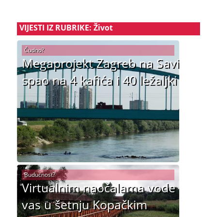
VIJESTI IZ RUBRIKE: Život
Čudno?
Megaprojekt Zagreb na Savi
spao na 4 kafića i 40 ležaljki
Budućnost?
Virtualnim naočalama vode
vas u šetnju Kopačkim