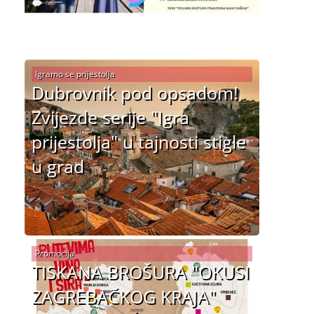
Igramo se prijestolja
Dubrovnik pod opsadom!
Zvijezde serije "Igra
prijestolja" u tajnosti stigle
u grad
Promocija
TISKANA BROŠURA "OKUSI
ZAGREBAČKOG KRAJA"