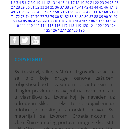
1
2
3
4
5
6
7
8
9
10
11
12
13
14
15
16
17
18
19
20
21
22
23
24
25
26
27
28
29
30
31
32
33
34
35
36
37
38
39
40
41
42
43
44
45
46
47
48
49
50
51
52
53
54
55
56
57
58
59
60
61
62
63
64
65
66
67
68
69
70
71
72
73
74
75
76
77
78
79
80
81
82
83
84
85
86
87
88
89
90
91
92
93
94
95
96
97
98
99
100
101
102
103
104
105
106
107
108
109
110
111
112
113
114
115
116
117
118
119
120
121
122
123
124
125
126
127
128
129
130
COPYRIGHT!
Svi tekstovi, slike, zaštićeni trgovački znaci te
sa bilo koje druge osnove zaštićeni
"objekti/subjekti" zakonom o autorskim ili
drugim pravima postavljeni na ovom portalu
u vlasništvu su izvora koji je naveden uz
određenu sliku ili tekst te su objavljeni uz
odobrenje nositelja autorskih prava. Svi
materijali sa izvorom Croatialink.com u
vlasništvu su našeg portala i mogu se koristiti
isključivo uz pismeno odobrenje uredništva