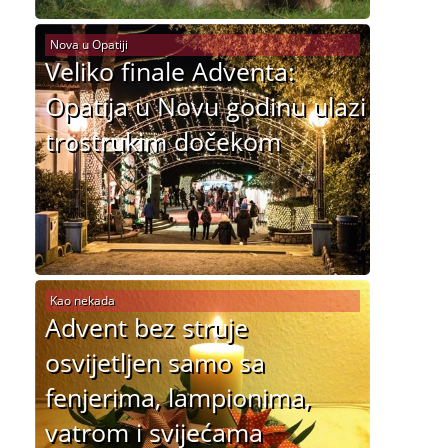
Nova u Opatiji
Veliko finale Adventa:
Opatija u Novu godinu ulazi
trostrukim dočekom
Kao nekada
Advent bez struje
osvijetljen samo sa
fenjerima, lampionima,
vatrom i svijećama