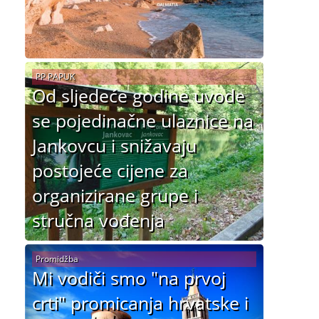
PP PAPUK
Od sljedeće godine uvode
se pojedinačne ulaznice na
Jankovcu i snižavaju
postojeće cijene za
organizirane grupe i
stručna vođenja
Promidžba
Mi vodiči smo "na prvoj
crti" promicanja hrvatske i