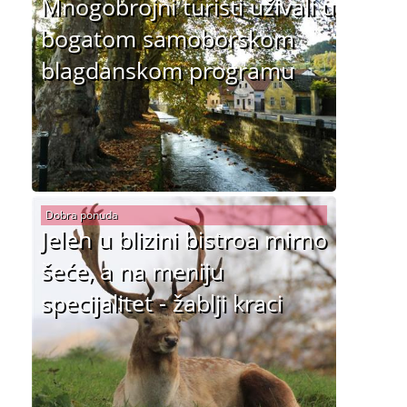
Mnogobrojni turisti uživali u
bogatom samoborskom
blagdanskom programu
Dobra ponuda
Jelen u blizini bistroa mirno
šeće, a na meniju
specijalitet - žablji kraci