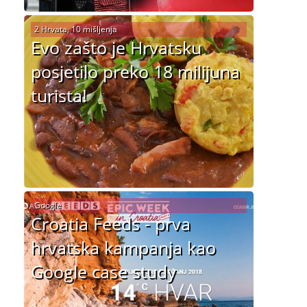
2 Hrvata, 10 mišljenja
Evo zašto je Hrvatsku
posjetilo preko 18 milijuna
turista!
Google
Croatia Feeds - prva
hrvatska kampanja kao
Google case study