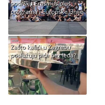
podršku Erasmus plus
programa i Europske Unije
WWF...
Zašto kafići u Zagrebu
poslužuju piće bez leda?