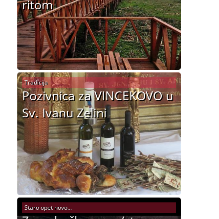
ritom
Tradicija
Pozivnica za VINCEKOVO u
Sv. Ivanu Zelini
Staro opet novo...