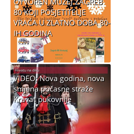
OTVOREN MUZEJ ZAGREB
80 KOJI POSJETITELJE
VRAĆA U ZLATNO DOBA 80-
IH GODINA
Hrvatu na diku
VIDEO: Nova godina, nova
smjena počasne straže
Kravat pukovnije