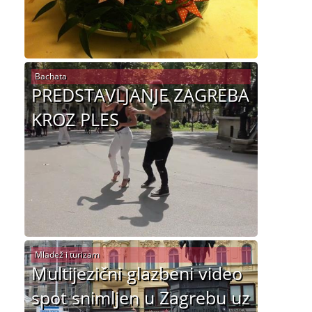
Bachata
PREDSTAVLJANJE ZAGREBA
KROZ PLES
Mladež i turizam
Multijezični glazbeni video
spot snimljen u Zagrebu uz