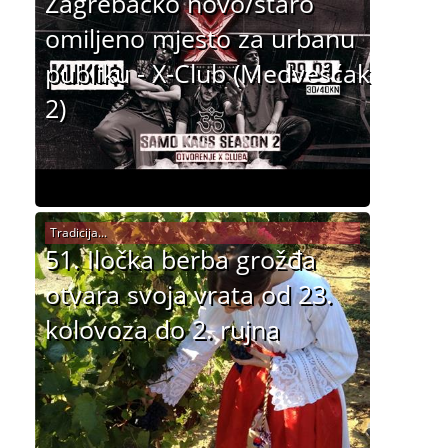
Zagrebačko novo/staro
omiljeno mjesto za urbanu
publiku - X-Club (Medvešćak
2)
Tradicija...
51. Iločka berba grožđa
otvara svoja vrata od 23.
kolovoza do 2. rujna