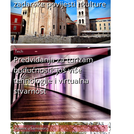
zadarske povijesti i kulture
Tech
Predviđanja za turizam
budućnosti: još više
tehnologije i virtualna
stvarnost
Advent u Samoboru