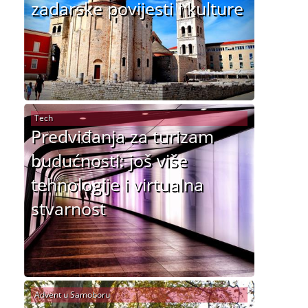
zadarske povijesti i kulture
Tech
Predviđanja za turizam
budućnosti: još više
tehnologije i virtualna
stvarnost
Advent u Samoboru