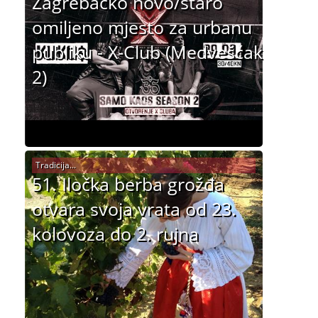
Zagrebačko novo/staro
omiljeno mjesto za urbanu
publiku - X-Club (Medvešćak
2)
Tradicija...
51. Iločka berba grožđa
otvara svoja vrata od 23.
kolovoza do 2. rujna