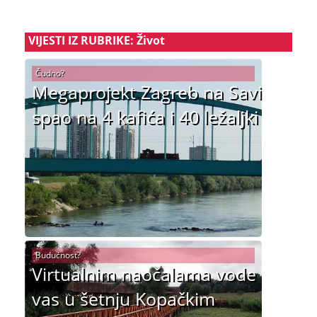
VIJESTI IZ RUBRIKE: Život
Čudno?
Megaprojekt Zagreb na Savi
spao na 4 kafića i 40 ležaljki
Budućnost?
Virtualnim naočalama vode
vas u šetnju Kopačkim