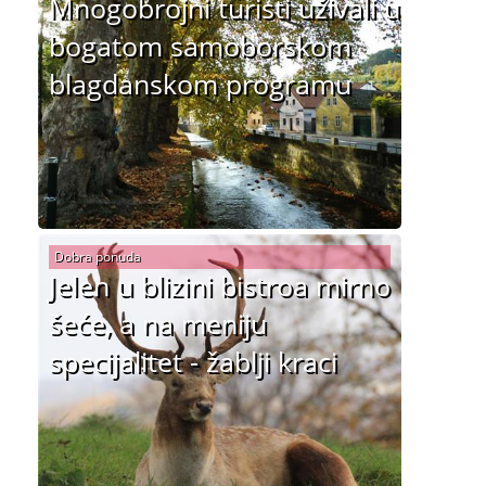
Mnogobrojni turisti uživali u
bogatom samoborskom
blagdanskom programu
Dobra ponuda
Jelen u blizini bistroa mirno
šeće, a na meniju
specijalitet - žablji kraci