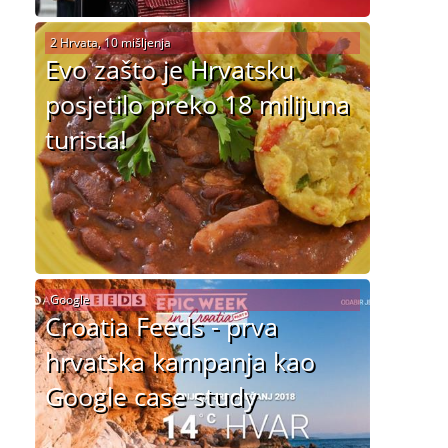
2 Hrvata, 10 mišljenja
Evo zašto je Hrvatsku
posjetilo preko 18 milijuna
turista!
Google
Croatia Feeds - prva
hrvatska kampanja kao
Google case study