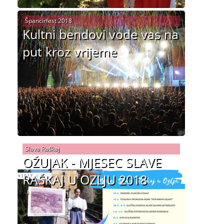
Špancirfest 2018
Kultni bendovi vode vas na
put kroz vrijeme
Slava Raškaj
OŽUJAK - MJESEC SLAVE
RAŠKAJ U OZLJU 2018