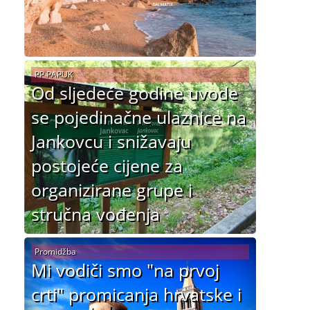
PP PAPUK
Od sljedeće godine uvode
se pojedinačne ulaznice na
Jankovcu i snižavaju
postojeće cijene za
organizirane grupe i
stručna vođenja
Promidžba
Mi vodiči smo "na prvoj
crti" promicanja hrvatske i