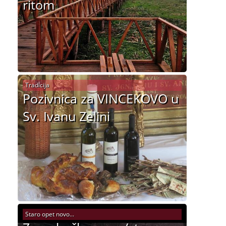
ritom
Tradicija
Pozivnica za VINCEKOVO u
Sv. Ivanu Zelini
Staro opet novo...