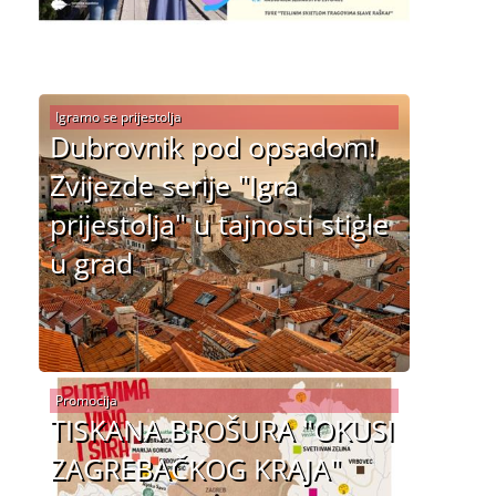
Igramo se prijestolja
Dubrovnik pod opsadom!
Zvijezde serije "Igra
prijestolja" u tajnosti stigle
u grad
Promocija
TISKANA BROŠURA "OKUSI
ZAGREBAČKOG KRAJA"