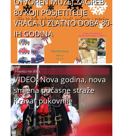
OTVOREN MUZEJ ZAGREB
80 KOJI POSJETITELJE
VRAĆA U ZLATNO DOBA 80-
IH GODINA
Hrvatu na diku
VIDEO: Nova godina, nova
smjena počasne straže
Kravat pukovnije