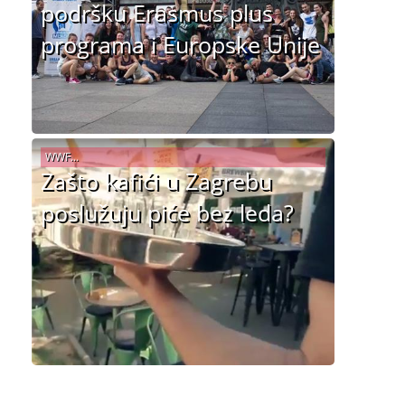
podršku Erasmus plus
programa i Europske Unije
WWF...
Zašto kafići u Zagrebu
poslužuju piće bez leda?