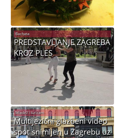
Bachata
PREDSTAVLJANJE ZAGREBA
KROZ PLES
Mladež i turizam
Multijezični glazbeni video
spot snimljen u Zagrebu uz