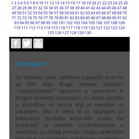
1
2
3
4
5
6
7
8
9
10
11
12
13
14
15
16
17
18
19
20
21
22
23
24
25
26
27
28
29
30
31
32
33
34
35
36
37
38
39
40
41
42
43
44
45
46
47
48
49
50
51
52
53
54
55
56
57
58
59
60
61
62
63
64
65
66
67
68
69
70
71
72
73
74
75
76
77
78
79
80
81
82
83
84
85
86
87
88
89
90
91
92
93
94
95
96
97
98
99
100
101
102
103
104
105
106
107
108
109
110
111
112
113
114
115
116
117
118
119
120
121
122
123
124
125
126
127
128
129
130
COPYRIGHT!
Svi tekstovi, slike, zaštićeni trgovački znaci te
sa bilo koje druge osnove zaštićeni
"objekti/subjekti" zakonom o autorskim ili
drugim pravima postavljeni na ovom portalu
u vlasništvu su izvora koji je naveden uz
određenu sliku ili tekst te su objavljeni uz
odobrenje nositelja autorskih prava. Svi
materijali sa izvorom Croatialink.com u
vlasništvu su našeg portala i mogu se koristiti
isključivo uz pismeno odobrenje uredništva