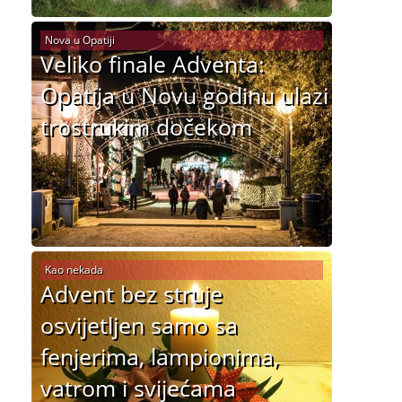
Nova u Opatiji
Veliko finale Adventa:
Opatija u Novu godinu ulazi
trostrukim dočekom
Kao nekada
Advent bez struje
osvijetljen samo sa
fenjerima, lampionima,
vatrom i svijećama