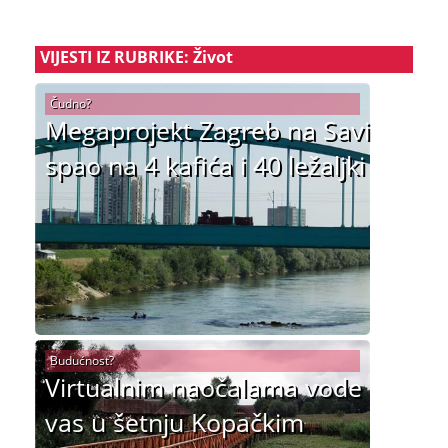
VIJESTI IZ RUBRIKE: Život
Čudno?
Megaprojekt Zagreb na Savi
spao na 4 kafića i 40 ležaljki
Budućnost?
Virtualnim naočalama vode
vas u šetnju Kopačkim