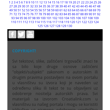
1
2
3
4
5
6
7
8
9
10
11
12
13
14
15
16
17
18
19
20
21
22
23
24
25
26
27
28
29
30
31
32
33
34
35
36
37
38
39
40
41
42
43
44
45
46
47
48
49
50
51
52
53
54
55
56
57
58
59
60
61
62
63
64
65
66
67
68
69
70
71
72
73
74
75
76
77
78
79
80
81
82
83
84
85
86
87
88
89
90
91
92
93
94
95
96
97
98
99
100
101
102
103
104
105
106
107
108
109
110
111
112
113
114
115
116
117
118
119
120
121
122
123
124
125
126
127
128
129
130
COPYRIGHT!
Svi tekstovi, slike, zaštićeni trgovački znaci te
sa bilo koje druge osnove zaštićeni
"objekti/subjekti" zakonom o autorskim ili
drugim pravima postavljeni na ovom portalu
u vlasništvu su izvora koji je naveden uz
određenu sliku ili tekst te su objavljeni uz
odobrenje nositelja autorskih prava. Svi
materijali sa izvorom Croatialink.com u
vlasništvu su našeg portala i mogu se koristiti
isključivo uz pismeno odobrenje uredništva