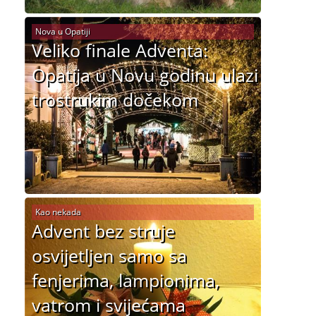
Nova u Opatiji
Veliko finale Adventa:
Opatija u Novu godinu ulazi
trostrukim dočekom
Kao nekada
Advent bez struje
osvijetljen samo sa
fenjerima, lampionima,
vatrom i svijećama