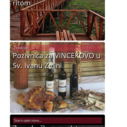
ritom
Tradicija
Pozivnica za VINCEKOVO u
Sv. Ivanu Zelini
Staro opet novo...