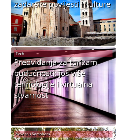
zadarske povijesti i kulture
Tech
Predviđanja za turizam
budućnosti: još više
tehnologije i virtualna
stvarnost
Advent u Samoboru