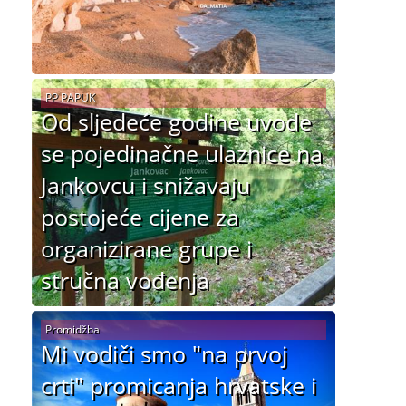
PP PAPUK
Od sljedeće godine uvode
se pojedinačne ulaznice na
Jankovcu i snižavaju
postojeće cijene za
organizirane grupe i
stručna vođenja
Promidžba
Mi vodiči smo "na prvoj
crti" promicanja hrvatske i