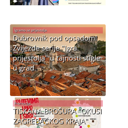
Igramo se prijestolja
Dubrovnik pod opsadom!
Zvijezde serije "Igra
prijestolja" u tajnosti stigle
u grad
Promocija
TISKANA BROŠURA "OKUSI
ZAGREBAČKOG KRAJA"