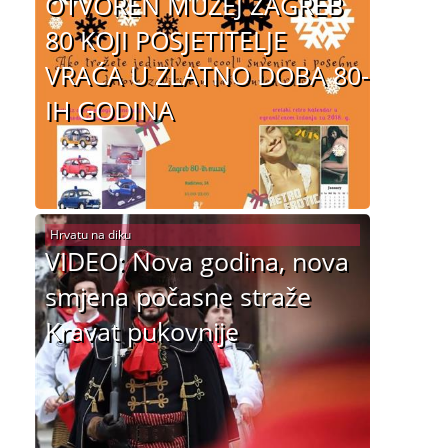
OTVOREN MUZEJ ZAGREB
80 KOJI POSJETITELJE
VRAĆA U ZLATNO DOBA 80-
IH GODINA
Hrvatu na diku
VIDEO: Nova godina, nova
smjena počasne straže
Kravat pukovnije