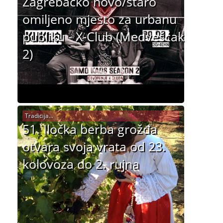
Zagrebačko novo/staro
omiljeno mjesto za urbanu
publiku - X-Club (Medvešćak
2)
Tradicija...
51. Iločka berba grožđa
otvara svoja vrata od 23.
kolovoza do 2. rujna