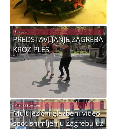
Bachata
PREDSTAVLJANJE ZAGREBA
KROZ PLES
Mladež i turizam
Multijezični glazbeni video
spot snimljen u Zagrebu uz