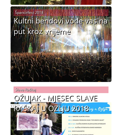
Špancirfest 2018
Kultni bendovi vode vas na
put kroz vrijeme
Slava Raškaj
OŽUJAK - MJESEC SLAVE
RAŠKAJ U OZLJU 2018