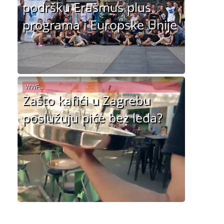
podršku Erasmus plus
programa i Europske Unije
WWF...
Zašto kafići u Zagrebu
poslužuju piće bez leda?