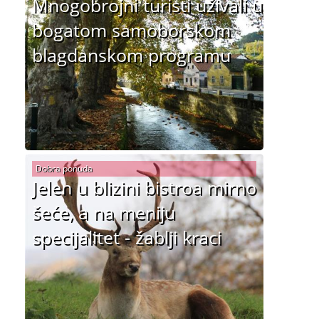
Mnogobrojni turisti uživali u
bogatom samoborskom
blagdanskom programu
Dobra ponuda
Jelen u blizini bistroa mirno
šeće, a na meniju
specijalitet - žablji kraci