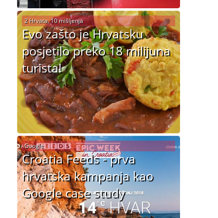
2 Hrvata, 10 mišljenja
Evo zašto je Hrvatsku
posjetilo preko 18 milijuna
turista!
Google
Croatia Feeds - prva
hrvatska kampanja kao
Google case study