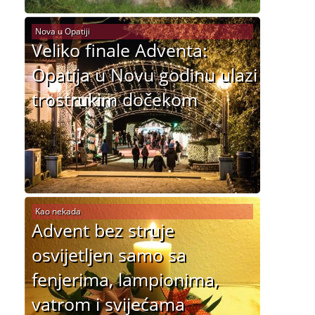
Nova u Opatiji
Veliko finale Adventa:
Opatija u Novu godinu ulazi
trostrukim dočekom
Kao nekada
Advent bez struje
osvijetljen samo sa
fenjerima, lampionima,
vatrom i svijećama