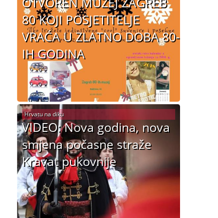
OTVOREN MUZEJ ZAGREB
80 KOJI POSJETITELJE
VRAĆA U ZLATNO DOBA 80-
IH GODINA
Hrvatu na diku
VIDEO: Nova godina, nova
smjena počasne straže
Kravat pukovnije