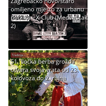
Zagrebačko novo/staro
omiljeno mjesto za urbanu
publiku - X-Club (Medvešćak
2)
Tradicija...
51. Iločka berba grožđa
otvara svoja vrata od 23.
kolovoza do 2. rujna