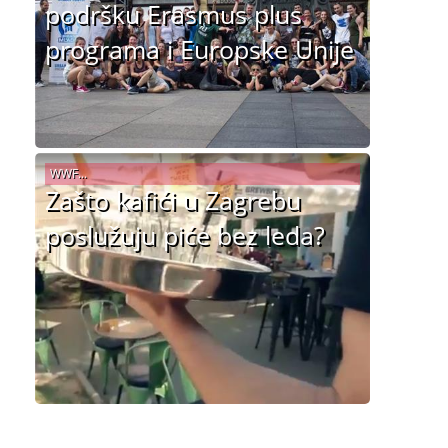
podršku Erasmus plus
programa i Europske Unije
WWF...
Zašto kafići u Zagrebu
poslužuju piće bez leda?