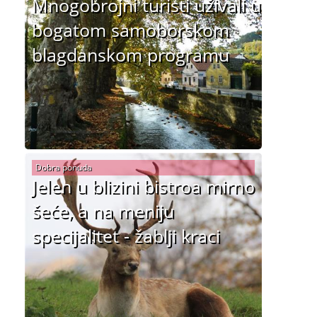
Mnogobrojni turisti uživali u
bogatom samoborskom
blagdanskom programu
Dobra ponuda
Jelen u blizini bistroa mirno
šeće, a na meniju
specijalitet - žablji kraci