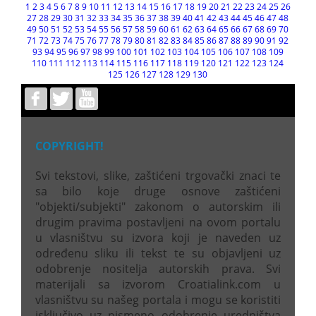
1
2
3
4
5
6
7
8
9
10
11
12
13
14
15
16
17
18
19
20
21
22
23
24
25
26
27
28
29
30
31
32
33
34
35
36
37
38
39
40
41
42
43
44
45
46
47
48
49
50
51
52
53
54
55
56
57
58
59
60
61
62
63
64
65
66
67
68
69
70
71
72
73
74
75
76
77
78
79
80
81
82
83
84
85
86
87
88
89
90
91
92
93
94
95
96
97
98
99
100
101
102
103
104
105
106
107
108
109
110
111
112
113
114
115
116
117
118
119
120
121
122
123
124
125
126
127
128
129
130
COPYRIGHT!
Svi tekstovi, slike, zaštićeni trgovački znaci te
sa bilo koje druge osnove zaštićeni
"objekti/subjekti" zakonom o autorskim ili
drugim pravima postavljeni na ovom portalu
u vlasništvu su izvora koji je naveden uz
određenu sliku ili tekst te su objavljeni uz
odobrenje nositelja autorskih prava. Svi
materijali sa izvorom Croatialink.com u
vlasništvu su našeg portala i mogu se koristiti
isključivo uz pismeno odobrenje uredništva