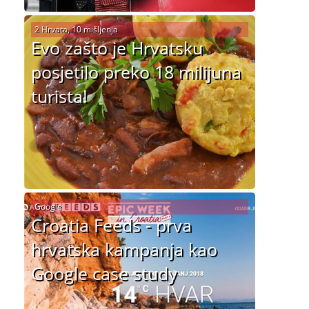
2 Hrvata, 10 mišljenja
Evo zašto je Hrvatsku
posjetilo preko 18 milijuna
turista!
Google
Croatia Feeds - prva
hrvatska kampanja kao
Google case study