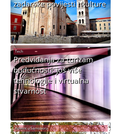
zadarske povijesti i kulture
Tech
Predviđanja za turizam
budućnosti: još više
tehnologije i virtualna
stvarnost
Advent u Samoboru