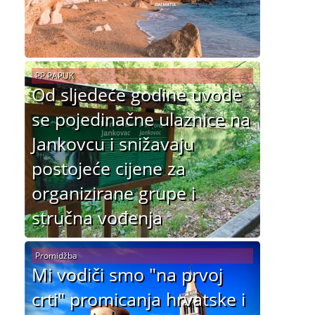
PP PAPUK
Od sljedeće godine uvode
se pojedinačne ulaznice na
Jankovcu i snižavaju
postojeće cijene za
organizirane grupe i
stručna vođenja
Promidžba
Mi vodiči smo "na prvoj
crti" promicanja hrvatske i