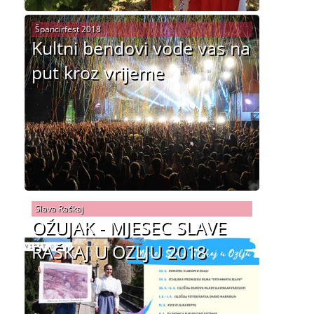
Špancirfest 2018
Kultni bendovi vode vas na
put kroz vrijeme
Slava Raškaj
OŽUJAK - MJESEC SLAVE
RAŠKAJ U OZLJU 2018