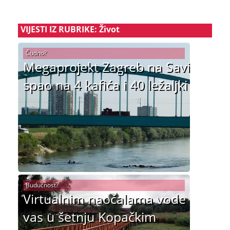
VIJESTI IZ RUBRIKE: Život
Čudno?
Megaprojekt Zagreb na Savi
spao na 4 kafića i 40 ležaljki
Budućnost?
Virtualnim naočalama vode
vas u šetnju Kopačkim