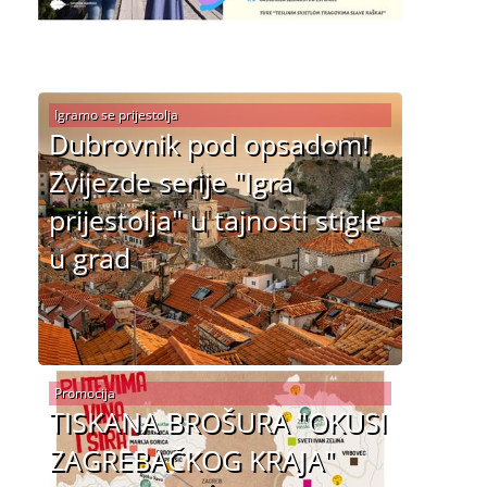
Igramo se prijestolja
Dubrovnik pod opsadom!
Zvijezde serije "Igra
prijestolja" u tajnosti stigle
u grad
Promocija
TISKANA BROŠURA "OKUSI
ZAGREBAČKOG KRAJA"