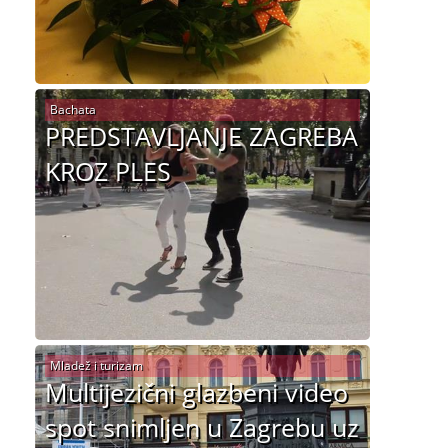
Bachata
PREDSTAVLJANJE ZAGREBA
KROZ PLES
Mladež i turizam
Multijezični glazbeni video
spot snimljen u Zagrebu uz