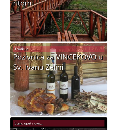
ritom
Tradicija
Pozivnica za VINCEKOVO u
Sv. Ivanu Zelini
Staro opet novo...