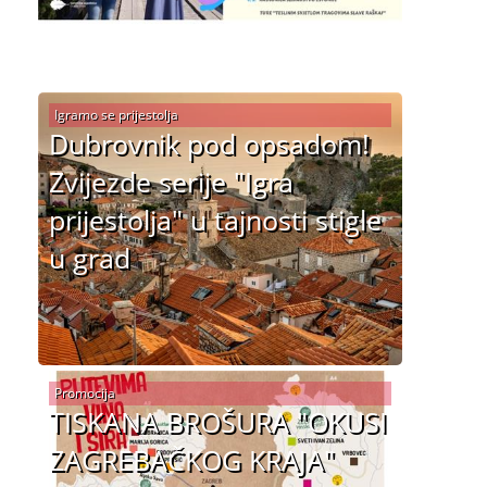
Igramo se prijestolja
Dubrovnik pod opsadom!
Zvijezde serije "Igra
prijestolja" u tajnosti stigle
u grad
Promocija
TISKANA BROŠURA "OKUSI
ZAGREBAČKOG KRAJA"