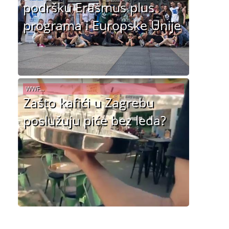
podršku Erasmus plus
programa i Europske Unije
WWF...
Zašto kafići u Zagrebu
poslužuju piće bez leda?