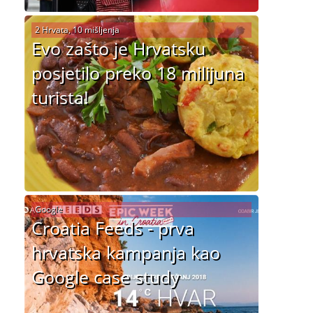
2 Hrvata, 10 mišljenja
Evo zašto je Hrvatsku
posjetilo preko 18 milijuna
turista!
Google
Croatia Feeds - prva
hrvatska kampanja kao
Google case study