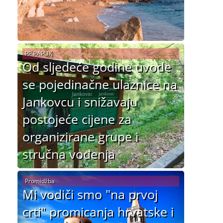
PP PAPUK
Od sljedeće godine uvode
se pojedinačne ulaznice na
Jankovcu i snižavaju
postojeće cijene za
organizirane grupe i
stručna vođenja
Promidžba
Mi vodiči smo "na prvoj
crti" promicanja hrvatske i