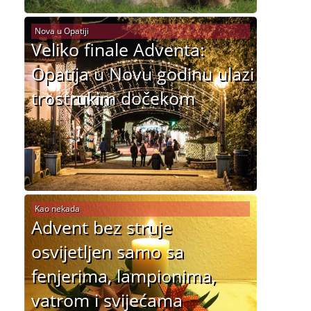
Nova u Opatiji
Veliko finale Adventa:
Opatija u Novu godinu ulazi
trostrukim dočekom
Kao nekada
Advent bez struje
osvijetljen samo sa
fenjerima, lampionima,
vatrom i svijećama