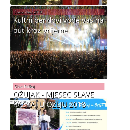
Špancirfest 2018
Kultni bendovi vode vas na
put kroz vrijeme
Slava Raškaj
OŽUJAK - MJESEC SLAVE
RAŠKAJ U OZLJU 2018