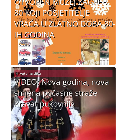
OTVOREN MUZEJ ZAGREB
80 KOJI POSJETITELJE
VRAĆA U ZLATNO DOBA 80-
IH GODINA
Hrvatu na diku
VIDEO: Nova godina, nova
smjena počasne straže
Kravat pukovnije