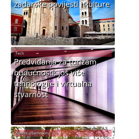
zadarske povijesti i kulture
Tech
Predviđanja za turizam
budućnosti: još više
tehnologije i virtualna
stvarnost
Advent u Samoboru