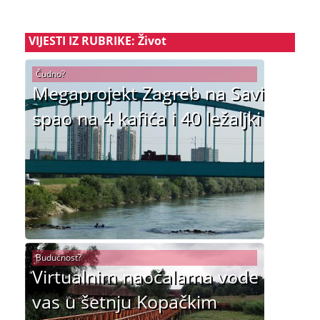
VIJESTI IZ RUBRIKE: Život
Čudno?
Megaprojekt Zagreb na Savi
spao na 4 kafića i 40 ležaljki
Budućnost?
Virtualnim naočalama vode
vas u šetnju Kopačkim