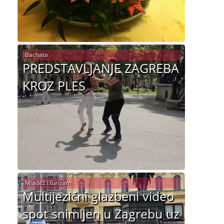
Bachata
PREDSTAVLJANJE ZAGREBA
KROZ PLES
Mladež i turizam
Multijezični glazbeni video
spot snimljen u Zagrebu uz