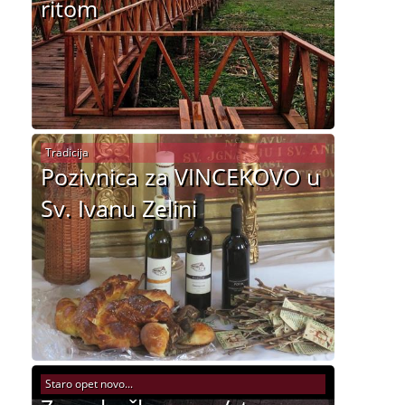
ritom
Tradicija
Pozivnica za VINCEKOVO u
Sv. Ivanu Zelini
Staro opet novo...