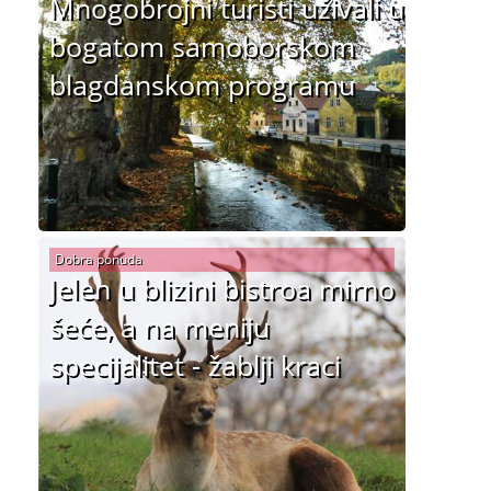
Mnogobrojni turisti uživali u
bogatom samoborskom
blagdanskom programu
Dobra ponuda
Jelen u blizini bistroa mirno
šeće, a na meniju
specijalitet - žablji kraci