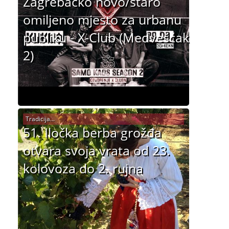
Zagrebačko novo/staro
omiljeno mjesto za urbanu
publiku - X-Club (Medvešćak
2)
Tradicija...
51. Iločka berba grožđa
otvara svoja vrata od 23.
kolovoza do 2. rujna