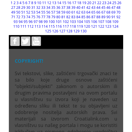
1
2
3
4
5
6
7
8
9
10
11
12
13
14
15
16
17
18
19
20
21
22
23
24
25
26
27
28
29
30
31
32
33
34
35
36
37
38
39
40
41
42
43
44
45
46
47
48
49
50
51
52
53
54
55
56
57
58
59
60
61
62
63
64
65
66
67
68
69
70
71
72
73
74
75
76
77
78
79
80
81
82
83
84
85
86
87
88
89
90
91
92
93
94
95
96
97
98
99
100
101
102
103
104
105
106
107
108
109
110
111
112
113
114
115
116
117
118
119
120
121
122
123
124
125
126
127
128
129
130
COPYRIGHT!
Svi tekstovi, slike, zaštićeni trgovački znaci te
sa bilo koje druge osnove zaštićeni
"objekti/subjekti" zakonom o autorskim ili
drugim pravima postavljeni na ovom portalu
u vlasništvu su izvora koji je naveden uz
određenu sliku ili tekst te su objavljeni uz
odobrenje nositelja autorskih prava. Svi
materijali sa izvorom Croatialink.com u
vlasništvu su našeg portala i mogu se koristiti
isključivo uz pismeno odobrenje uredništva