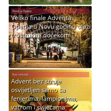
Nova u Opatiji
Veliko finale Adventa:
Opatija u Novu godinu ulazi
trostrukim dočekom
Kao nekada
Advent bez struje
osvijetljen samo sa
fenjerima, lampionima,
vatrom i svijećama