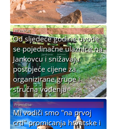
PP PAPUK
Od sljedeće godine uvode
se pojedinačne ulaznice na
Jankovcu i snižavaju
postojeće cijene za
organizirane grupe i
stručna vođenja
Promidžba
Mi vodiči smo "na prvoj
crti" promicanja hrvatske i