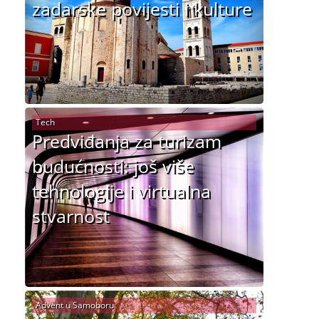
zadarske povijesti i kulture
Tech
Predviđanja za turizam
budućnosti: još više
tehnologije i virtualna
stvarnost
Advent u Samoboru