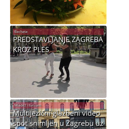
Bachata
PREDSTAVLJANJE ZAGREBA
KROZ PLES
Mladež i turizam
Multijezični glazbeni video
spot snimljen u Zagrebu uz