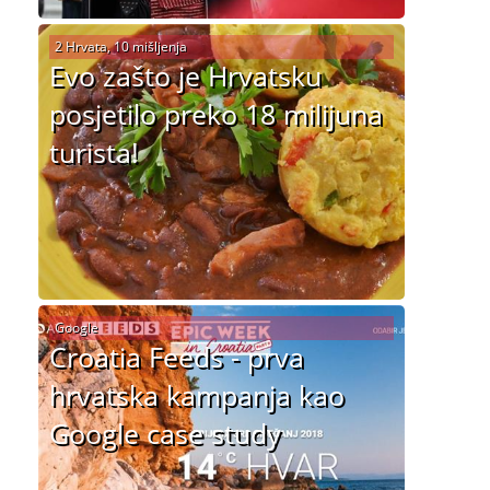
2 Hrvata, 10 mišljenja
Evo zašto je Hrvatsku
posjetilo preko 18 milijuna
turista!
Google
Croatia Feeds - prva
hrvatska kampanja kao
Google case study