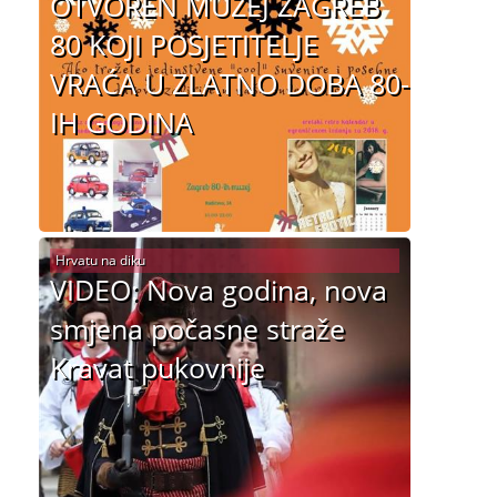
OTVOREN MUZEJ ZAGREB
80 KOJI POSJETITELJE
VRAĆA U ZLATNO DOBA 80-
IH GODINA
Hrvatu na diku
VIDEO: Nova godina, nova
smjena počasne straže
Kravat pukovnije