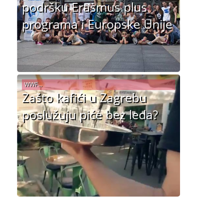
podršku Erasmus plus
programa i Europske Unije
WWF...
Zašto kafići u Zagrebu
poslužuju piće bez leda?