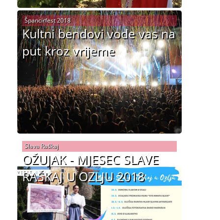
Špancirfest 2018
Kultni bendovi vode vas na
put kroz vrijeme
Slava Raškaj
OŽUJAK - MJESEC SLAVE
RAŠKAJ U OZLJU 2018