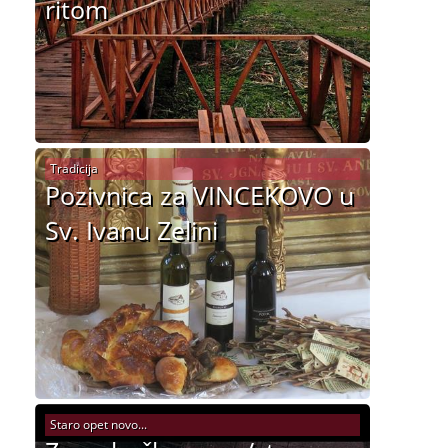
ritom
Tradicija
Pozivnica za VINCEKOVO u
Sv. Ivanu Zelini
Staro opet novo...