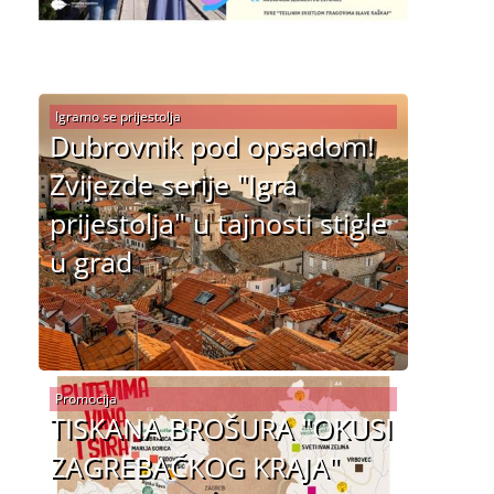
Igramo se prijestolja
Dubrovnik pod opsadom!
Zvijezde serije "Igra
prijestolja" u tajnosti stigle
u grad
Promocija
TISKANA BROŠURA "OKUSI
ZAGREBAČKOG KRAJA"