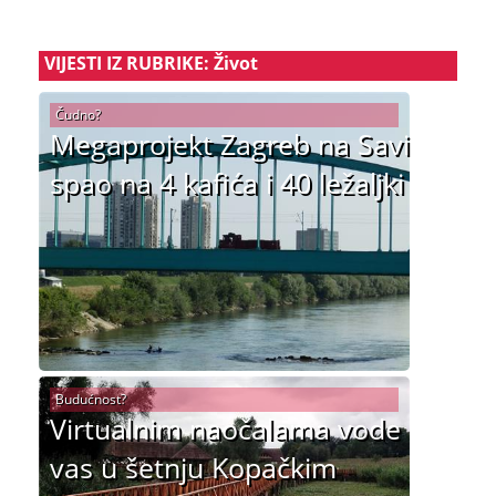
VIJESTI IZ RUBRIKE: Život
Čudno?
Megaprojekt Zagreb na Savi
spao na 4 kafića i 40 ležaljki
Budućnost?
Virtualnim naočalama vode
vas u šetnju Kopačkim