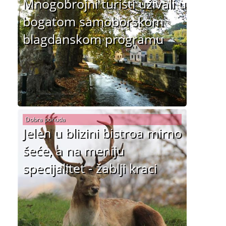
Mnogobrojni turisti uživali u
bogatom samoborskom
blagdanskom programu
Dobra ponuda
Jelen u blizini bistroa mirno
šeće, a na meniju
specijalitet - žablji kraci