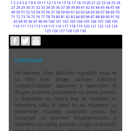
1
2
3
4
5
6
7
8
9
10
11
12
13
14
15
16
17
18
19
20
21
22
23
24
25
26
27
28
29
30
31
32
33
34
35
36
37
38
39
40
41
42
43
44
45
46
47
48
49
50
51
52
53
54
55
56
57
58
59
60
61
62
63
64
65
66
67
68
69
70
71
72
73
74
75
76
77
78
79
80
81
82
83
84
85
86
87
88
89
90
91
92
93
94
95
96
97
98
99
100
101
102
103
104
105
106
107
108
109
110
111
112
113
114
115
116
117
118
119
120
121
122
123
124
125
126
127
128
129
130
COPYRIGHT!
Svi tekstovi, slike, zaštićeni trgovački znaci te
sa bilo koje druge osnove zaštićeni
"objekti/subjekti" zakonom o autorskim ili
drugim pravima postavljeni na ovom portalu
u vlasništvu su izvora koji je naveden uz
određenu sliku ili tekst te su objavljeni uz
odobrenje nositelja autorskih prava. Svi
materijali sa izvorom Croatialink.com u
vlasništvu su našeg portala i mogu se koristiti
isključivo uz pismeno odobrenje uredništva