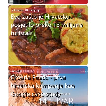
2 Hrvata, 10 mišljenja
Evo zašto je Hrvatsku
posjetilo preko 18 milijuna
turista!
Google
Croatia Feeds - prva
hrvatska kampanja kao
Google case study