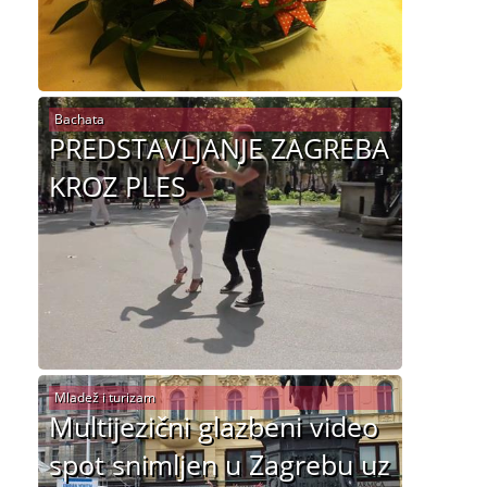
Bachata
PREDSTAVLJANJE ZAGREBA
KROZ PLES
Mladež i turizam
Multijezični glazbeni video
spot snimljen u Zagrebu uz