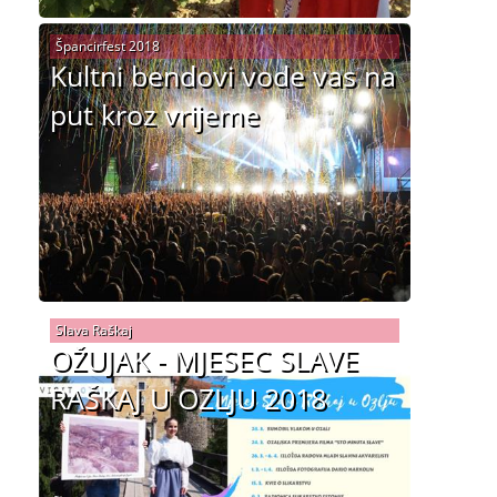
Špancirfest 2018
Kultni bendovi vode vas na
put kroz vrijeme
Slava Raškaj
OŽUJAK - MJESEC SLAVE
RAŠKAJ U OZLJU 2018