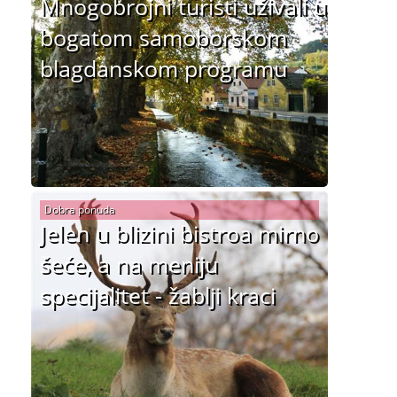
Mnogobrojni turisti uživali u
bogatom samoborskom
blagdanskom programu
Dobra ponuda
Jelen u blizini bistroa mirno
šeće, a na meniju
specijalitet - žablji kraci