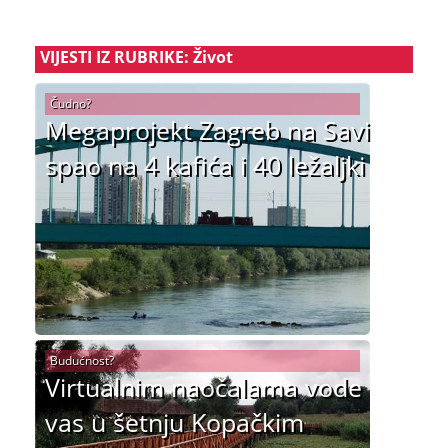
VIJESTI IZ RUBRIKE: Život
Čudno?
Megaprojekt Zagreb na Savi
spao na 4 kafića i 40 ležaljki
Budućnost?
Virtualnim naočalama vode
vas u šetnju Kopačkim