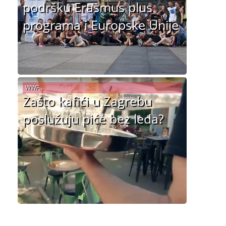
podršku Erasmus plus
programa i Europske Unije
WWF...
Zašto kafići u Zagrebu
poslužuju piće bez leda?