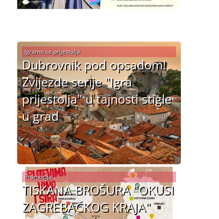
Igramo se prijestolja
Dubrovnik pod opsadom!
Zvijezde serije "Igra
prijestolja" u tajnosti stigle
u grad
Promocija
TISKANA BROŠURA "OKUSI
ZAGREBAČKOG KRAJA"