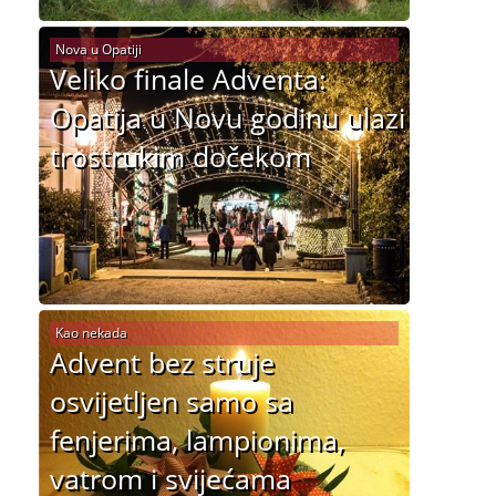
Nova u Opatiji
Veliko finale Adventa:
Opatija u Novu godinu ulazi
trostrukim dočekom
Kao nekada
Advent bez struje
osvijetljen samo sa
fenjerima, lampionima,
vatrom i svijećama