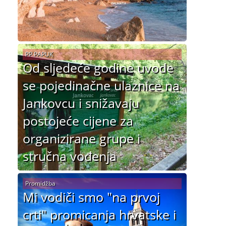
PP PAPUK
Od sljedeće godine uvode
se pojedinačne ulaznice na
Jankovcu i snižavaju
postojeće cijene za
organizirane grupe i
stručna vođenja
Promidžba
Mi vodiči smo "na prvoj
crti" promicanja hrvatske i