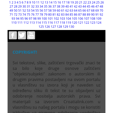
1
2
3
4
5
6
7
8
9
10
11
12
13
14
15
16
17
18
19
20
21
22
23
24
25
26
27
28
29
30
31
32
33
34
35
36
37
38
39
40
41
42
43
44
45
46
47
48
49
50
51
52
53
54
55
56
57
58
59
60
61
62
63
64
65
66
67
68
69
70
71
72
73
74
75
76
77
78
79
80
81
82
83
84
85
86
87
88
89
90
91
92
93
94
95
96
97
98
99
100
101
102
103
104
105
106
107
108
109
110
111
112
113
114
115
116
117
118
119
120
121
122
123
124
125
126
127
128
129
130
COPYRIGHT!
Svi tekstovi, slike, zaštićeni trgovački znaci te
sa bilo koje druge osnove zaštićeni
"objekti/subjekti" zakonom o autorskim ili
drugim pravima postavljeni na ovom portalu
u vlasništvu su izvora koji je naveden uz
određenu sliku ili tekst te su objavljeni uz
odobrenje nositelja autorskih prava. Svi
materijali sa izvorom Croatialink.com u
vlasništvu su našeg portala i mogu se koristiti
isključivo uz pismeno odobrenje uredništva