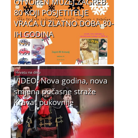
OTVOREN MUZEJ ZAGREB
80 KOJI POSJETITELJE
VRAĆA U ZLATNO DOBA 80-
IH GODINA
Hrvatu na diku
VIDEO: Nova godina, nova
smjena počasne straže
Kravat pukovnije