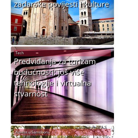
zadarske povijesti i kulture
Tech
Predviđanja za turizam
budućnosti: još više
tehnologije i virtualna
stvarnost
Advent u Samoboru