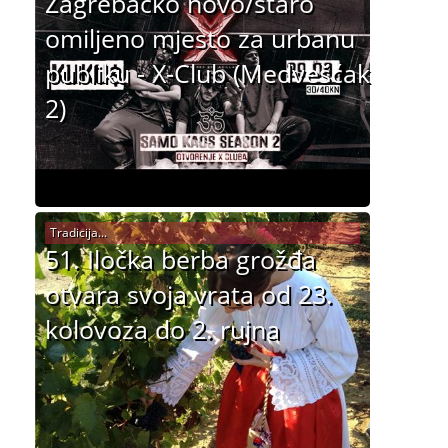
Zagrebačko novo/staro
omiljeno mjesto za urbanu
publiku - X-Club (Medvešćak
2)
Tradicija...
51. Iločka berba grožđa
otvara svoja vrata od 23.
kolovoza do 2. rujna