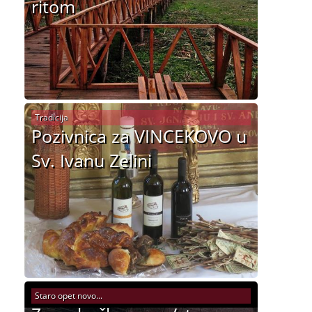
ritom
Tradicija
Pozivnica za VINCEKOVO u
Sv. Ivanu Zelini
Staro opet novo...