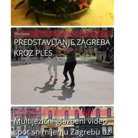
Bachata
PREDSTAVLJANJE ZAGREBA
KROZ PLES
Mladež i turizam
Multijezični glazbeni video
spot snimljen u Zagrebu uz