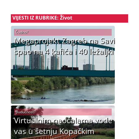
VIJESTI IZ RUBRIKE: Život
Čudno?
Megaprojekt Zagreb na Savi
spao na 4 kafića i 40 ležaljki
Budućnost?
Virtualnim naočalama vode
vas u šetnju Kopačkim