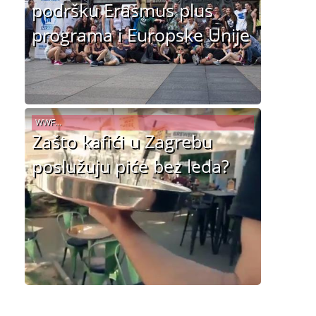
podršku Erasmus plus
programa i Europske Unije
WWF...
Zašto kafići u Zagrebu
poslužuju piće bez leda?