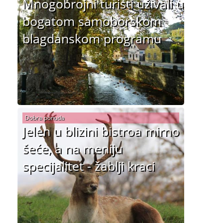
Mnogobrojni turisti uživali u
bogatom samoborskom
blagdanskom programu
Dobra ponuda
Jelen u blizini bistroa mirno
šeće, a na meniju
specijalitet - žablji kraci