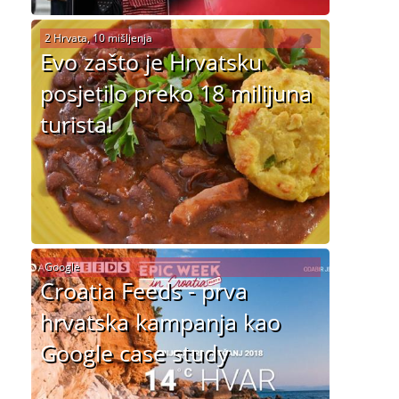
2 Hrvata, 10 mišljenja
Evo zašto je Hrvatsku
posjetilo preko 18 milijuna
turista!
Google
Croatia Feeds - prva
hrvatska kampanja kao
Google case study