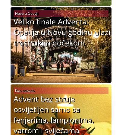
Nova u Opatiji
Veliko finale Adventa:
Opatija u Novu godinu ulazi
trostrukim dočekom
Kao nekada
Advent bez struje
osvijetljen samo sa
fenjerima, lampionima,
vatrom i svijećama