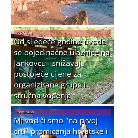
PP PAPUK
Od sljedeće godine uvode
se pojedinačne ulaznice na
Jankovcu i snižavaju
postojeće cijene za
organizirane grupe i
stručna vođenja
Promidžba
Mi vodiči smo "na prvoj
crti" promicanja hrvatske i