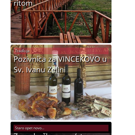
ritom
Tradicija
Pozivnica za VINCEKOVO u
Sv. Ivanu Zelini
Staro opet novo...