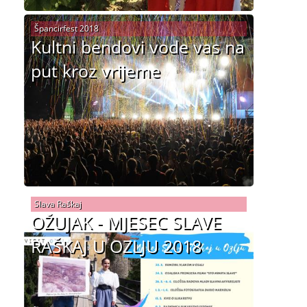
Špancirfest 2018
Kultni bendovi vode vas na
put kroz vrijeme
Slava Raškaj
OŽUJAK - MJESEC SLAVE
RAŠKAJ U OZLJU 2018