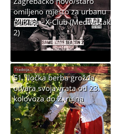
Zagrebačko novo/staro
omiljeno mjesto za urbanu
publiku - X-Club (Medvešćak
2)
Tradicija...
51. Iločka berba grožđa
otvara svoja vrata od 23.
kolovoza do 2. rujna