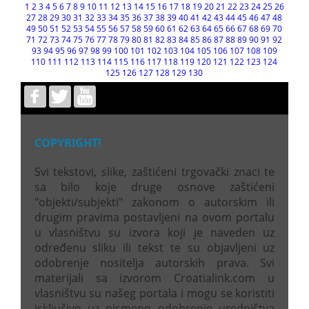
1
2
3
4
5
6
7
8
9
10
11
12
13
14
15
16
17
18
19
20
21
22
23
24
25
26
27
28
29
30
31
32
33
34
35
36
37
38
39
40
41
42
43
44
45
46
47
48
49
50
51
52
53
54
55
56
57
58
59
60
61
62
63
64
65
66
67
68
69
70
71
72
73
74
75
76
77
78
79
80
81
82
83
84
85
86
87
88
89
90
91
92
93
94
95
96
97
98
99
100
101
102
103
104
105
106
107
108
109
110
111
112
113
114
115
116
117
118
119
120
121
122
123
124
125
126
127
128
129
130
COPYRIGHT!
Svi tekstovi, slike, zaštićeni trgovački znaci te
sa bilo koje druge osnove zaštićeni
"objekti/subjekti" zakonom o autorskim ili
drugim pravima postavljeni na ovom portalu
u vlasništvu su izvora koji je naveden uz
određenu sliku ili tekst te su objavljeni uz
odobrenje nositelja autorskih prava. Svi
materijali sa izvorom Croatialink.com u
vlasništvu su našeg portala i mogu se koristiti
isključivo uz pismeno odobrenje uredništva