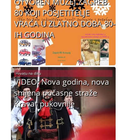
OTVOREN MUZEJ ZAGREB
80 KOJI POSJETITELJE
VRAĆA U ZLATNO DOBA 80-
IH GODINA
Hrvatu na diku
VIDEO: Nova godina, nova
smjena počasne straže
Kravat pukovnije