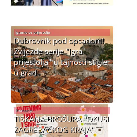
Igramo se prijestolja
Dubrovnik pod opsadom!
Zvijezde serije "Igra
prijestolja" u tajnosti stigle
u grad
Promocija
TISKANA BROŠURA "OKUSI
ZAGREBAČKOG KRAJA"