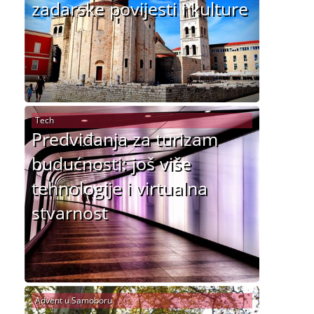
zadarske povijesti i kulture
Tech
Predviđanja za turizam
budućnosti: još više
tehnologije i virtualna
stvarnost
Advent u Samoboru