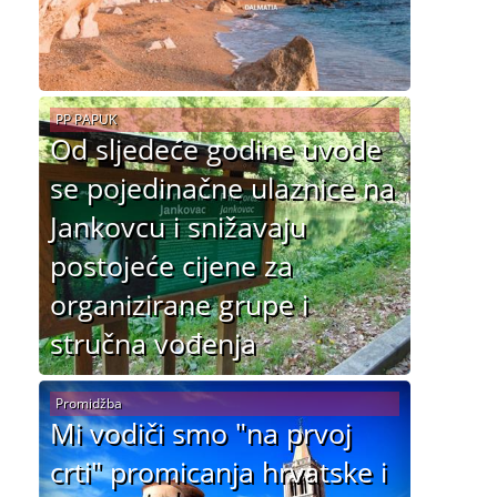
PP PAPUK
Od sljedeće godine uvode
se pojedinačne ulaznice na
Jankovcu i snižavaju
postojeće cijene za
organizirane grupe i
stručna vođenja
Promidžba
Mi vodiči smo "na prvoj
crti" promicanja hrvatske i