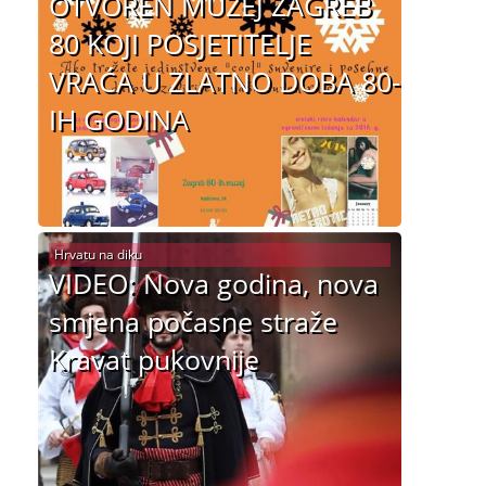
OTVOREN MUZEJ ZAGREB
80 KOJI POSJETITELJE
VRAĆA U ZLATNO DOBA 80-
IH GODINA
Hrvatu na diku
VIDEO: Nova godina, nova
smjena počasne straže
Kravat pukovnije