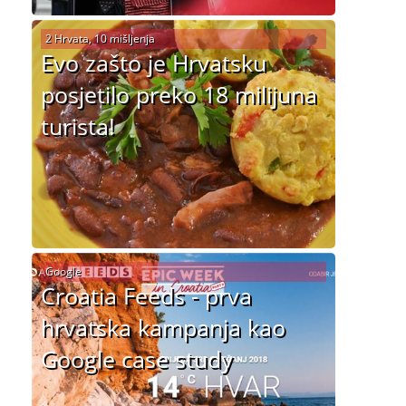
2 Hrvata, 10 mišljenja
Evo zašto je Hrvatsku
posjetilo preko 18 milijuna
turista!
Google
Croatia Feeds - prva
hrvatska kampanja kao
Google case study