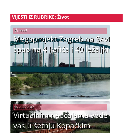
VIJESTI IZ RUBRIKE: Život
Čudno?
Megaprojekt Zagreb na Savi
spao na 4 kafića i 40 ležaljki
Budućnost?
Virtualnim naočalama vode
vas u šetnju Kopačkim