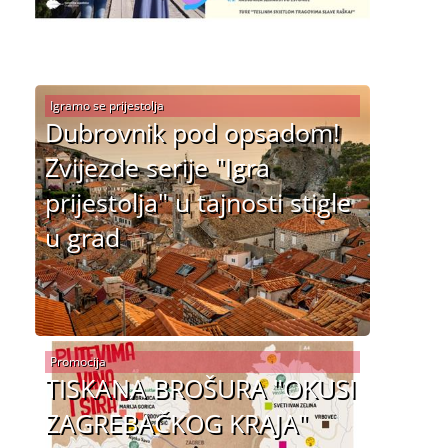
Igramo se prijestolja
Dubrovnik pod opsadom!
Zvijezde serije "Igra
prijestolja" u tajnosti stigle
u grad
Promocija
TISKANA BROŠURA "OKUSI
ZAGREBAČKOG KRAJA"