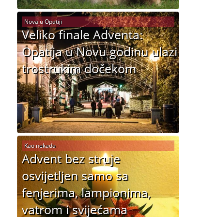
Nova u Opatiji
Veliko finale Adventa:
Opatija u Novu godinu ulazi
trostrukim dočekom
Kao nekada
Advent bez struje
osvijetljen samo sa
fenjerima, lampionima,
vatrom i svijećama