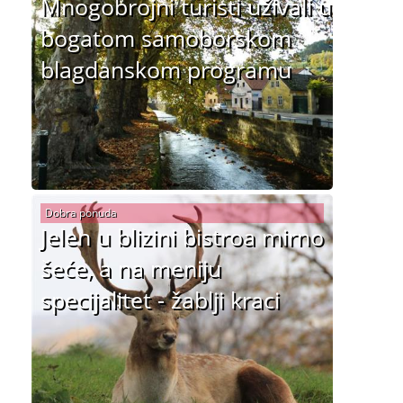
Mnogobrojni turisti uživali u
bogatom samoborskom
blagdanskom programu
Dobra ponuda
Jelen u blizini bistroa mirno
šeće, a na meniju
specijalitet - žablji kraci