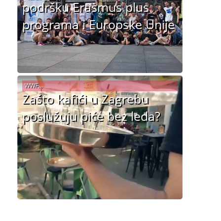
podršku Erasmus plus
programa i Europske Unije
WWF...
Zašto kafići u Zagrebu
poslužuju piće bez leda?