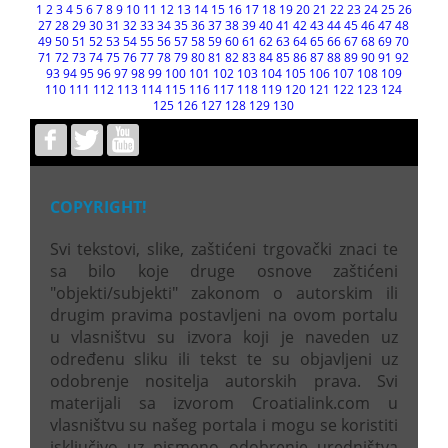
1
2
3
4
5
6
7
8
9
10
11
12
13
14
15
16
17
18
19
20
21
22
23
24
25
26
27
28
29
30
31
32
33
34
35
36
37
38
39
40
41
42
43
44
45
46
47
48
49
50
51
52
53
54
55
56
57
58
59
60
61
62
63
64
65
66
67
68
69
70
71
72
73
74
75
76
77
78
79
80
81
82
83
84
85
86
87
88
89
90
91
92
93
94
95
96
97
98
99
100
101
102
103
104
105
106
107
108
109
110
111
112
113
114
115
116
117
118
119
120
121
122
123
124
125
126
127
128
129
130
COPYRIGHT!
Svi tekstovi, slike, zaštićeni trgovački znaci te
sa bilo koje druge osnove zaštićeni
"objekti/subjekti" zakonom o autorskim ili
drugim pravima postavljeni na ovom portalu
u vlasništvu su izvora koji je naveden uz
određenu sliku ili tekst te su objavljeni uz
odobrenje nositelja autorskih prava. Svi
materijali sa izvorom Croatialink.com u
vlasništvu su našeg portala i mogu se koristiti
isključivo uz pismeno odobrenje uredništva