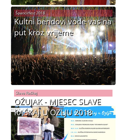
Špancirfest 2018
Kultni bendovi vode vas na
put kroz vrijeme
Slava Raškaj
OŽUJAK - MJESEC SLAVE
RAŠKAJ U OZLJU 2018