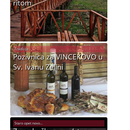
ritom
Tradicija
Pozivnica za VINCEKOVO u
Sv. Ivanu Zelini
Staro opet novo...