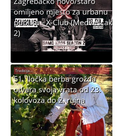
Zagrebačko novo/staro
omiljeno mjesto za urbanu
publiku - X-Club (Medvešćak
2)
Tradicija...
51. Iločka berba grožđa
otvara svoja vrata od 23.
kolovoza do 2. rujna