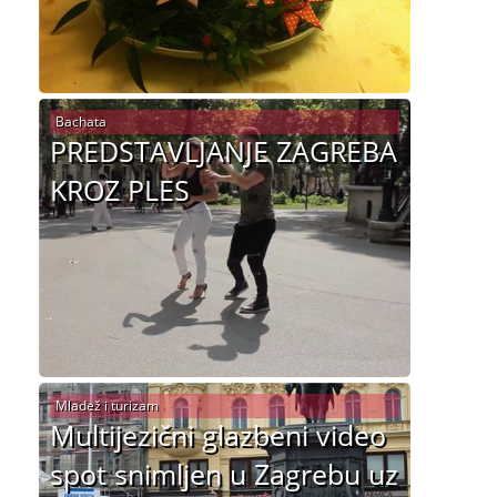
Bachata
PREDSTAVLJANJE ZAGREBA
KROZ PLES
Mladež i turizam
Multijezični glazbeni video
spot snimljen u Zagrebu uz