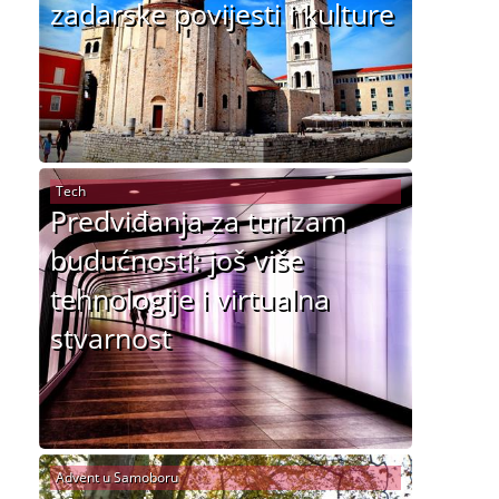
zadarske povijesti i kulture
Tech
Predviđanja za turizam
budućnosti: još više
tehnologije i virtualna
stvarnost
Advent u Samoboru