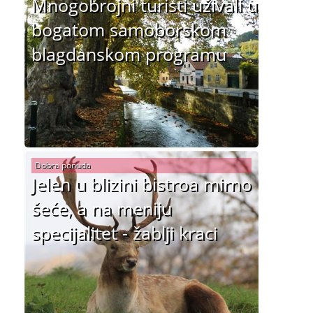
Mnogobrojni turisti uživali u
bogatom samoborskom
blagdanskom programu
Dobra ponuda
Jelen u blizini bistroa mirno
šeće, a na meniju
specijalitet - žablji kraci