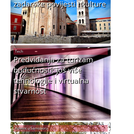
zadarske povijesti i kulture
Tech
Predviđanja za turizam
budućnosti: još više
tehnologije i virtualna
stvarnost
Advent u Samoboru