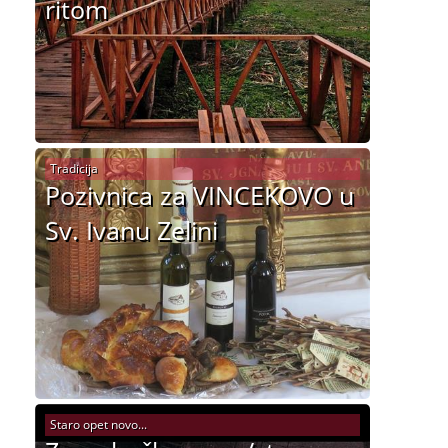
ritom
Tradicija
Pozivnica za VINCEKOVO u
Sv. Ivanu Zelini
Staro opet novo...