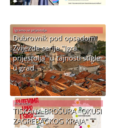
Igramo se prijestolja
Dubrovnik pod opsadom!
Zvijezde serije "Igra
prijestolja" u tajnosti stigle
u grad
Promocija
TISKANA BROŠURA "OKUSI
ZAGREBAČKOG KRAJA"