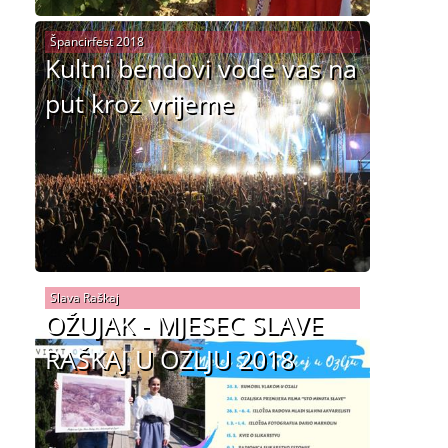
Špancirfest 2018
Kultni bendovi vode vas na
put kroz vrijeme
Slava Raškaj
OŽUJAK - MJESEC SLAVE
RAŠKAJ U OZLJU 2018