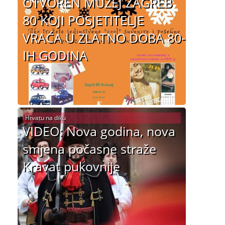
OTVOREN MUZEJ ZAGREB
80 KOJI POSJETITELJE
VRAĆA U ZLATNO DOBA 80-
IH GODINA
Hrvatu na diku
VIDEO: Nova godina, nova
smjena počasne straže
Kravat pukovnije