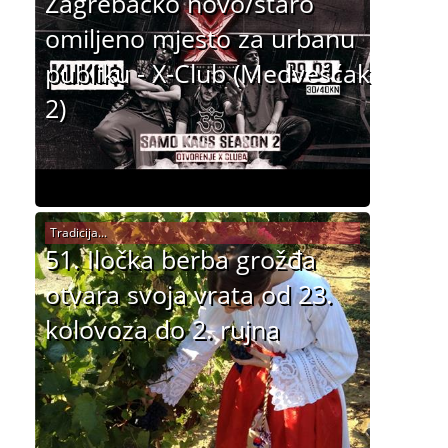
Zagrebačko novo/staro
omiljeno mjesto za urbanu
publiku - X-Club (Medvešćak
2)
Tradicija...
51. Iločka berba grožđa
otvara svoja vrata od 23.
kolovoza do 2. rujna