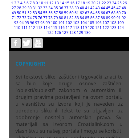
1
2
3
4
5
6
7
8
9
10
11
12
13
14
15
16
17
18
19
20
21
22
23
24
25
26
27
28
29
30
31
32
33
34
35
36
37
38
39
40
41
42
43
44
45
46
47
48
49
50
51
52
53
54
55
56
57
58
59
60
61
62
63
64
65
66
67
68
69
70
71
72
73
74
75
76
77
78
79
80
81
82
83
84
85
86
87
88
89
90
91
92
93
94
95
96
97
98
99
100
101
102
103
104
105
106
107
108
109
110
111
112
113
114
115
116
117
118
119
120
121
122
123
124
125
126
127
128
129
130
COPYRIGHT!
Svi tekstovi, slike, zaštićeni trgovački znaci te
sa bilo koje druge osnove zaštićeni
"objekti/subjekti" zakonom o autorskim ili
drugim pravima postavljeni na ovom portalu
u vlasništvu su izvora koji je naveden uz
određenu sliku ili tekst te su objavljeni uz
odobrenje nositelja autorskih prava. Svi
materijali sa izvorom Croatialink.com u
vlasništvu su našeg portala i mogu se koristiti
isključivo uz pismeno odobrenje uredništva