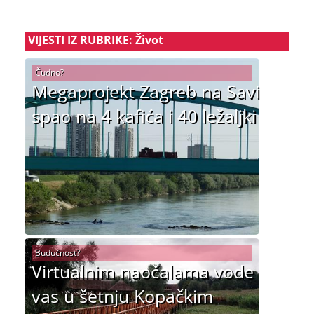
VIJESTI IZ RUBRIKE: Život
Čudno?
Megaprojekt Zagreb na Savi
spao na 4 kafića i 40 ležaljki
Budućnost?
Virtualnim naočalama vode
vas u šetnju Kopačkim