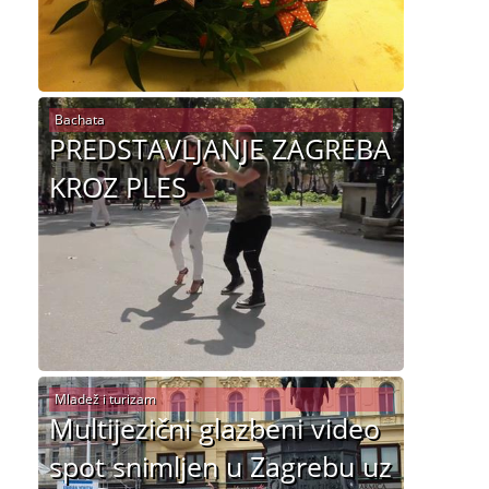
Bachata
PREDSTAVLJANJE ZAGREBA
KROZ PLES
Mladež i turizam
Multijezični glazbeni video
spot snimljen u Zagrebu uz