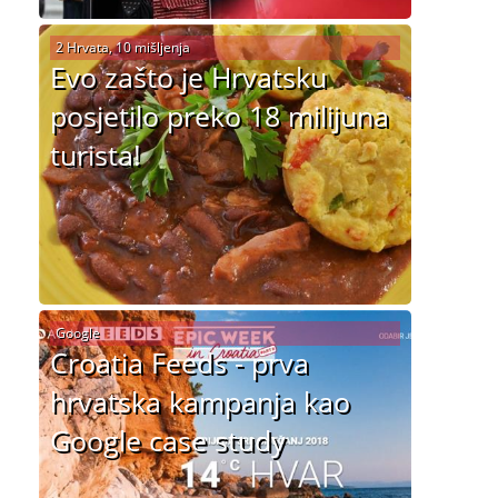
2 Hrvata, 10 mišljenja
Evo zašto je Hrvatsku
posjetilo preko 18 milijuna
turista!
Google
Croatia Feeds - prva
hrvatska kampanja kao
Google case study