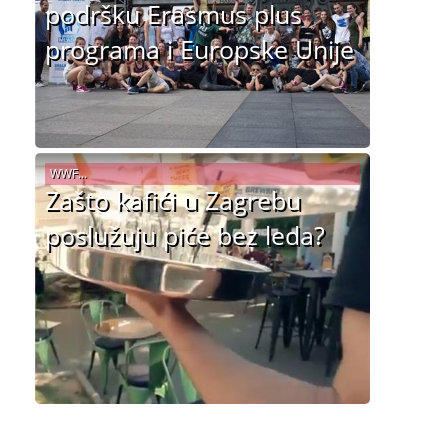
podršku Erasmus plus
programa i Europske Unije
WWF...
Zašto kafići u Zagrebu
poslužuju piće bez leda?