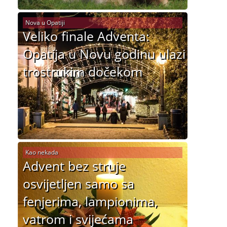
Nova u Opatiji
Veliko finale Adventa:
Opatija u Novu godinu ulazi
trostrukim dočekom
Kao nekada
Advent bez struje
osvijetljen samo sa
fenjerima, lampionima,
vatrom i svijećama