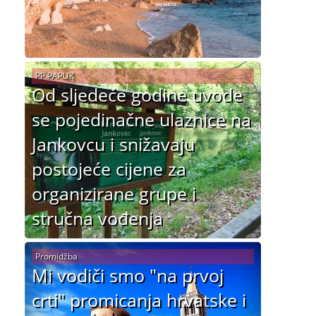
PP PAPUK
Od sljedeće godine uvode
se pojedinačne ulaznice na
Jankovcu i snižavaju
postojeće cijene za
organizirane grupe i
stručna vođenja
Promidžba
Mi vodiči smo "na prvoj
crti" promicanja hrvatske i