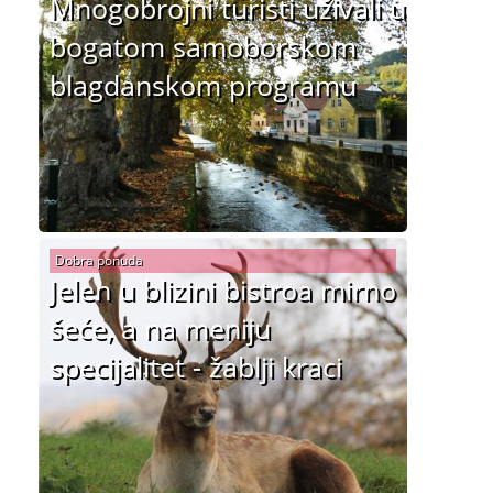
Mnogobrojni turisti uživali u
bogatom samoborskom
blagdanskom programu
Dobra ponuda
Jelen u blizini bistroa mirno
šeće, a na meniju
specijalitet - žablji kraci