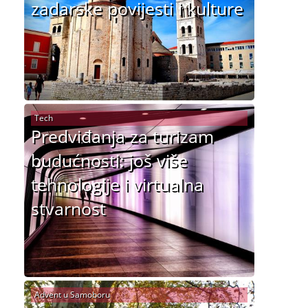
zadarske povijesti i kulture
Tech
Predviđanja za turizam
budućnosti: još više
tehnologije i virtualna
stvarnost
Advent u Samoboru