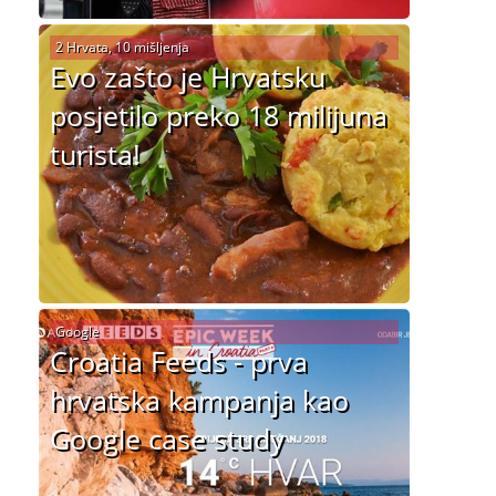
2 Hrvata, 10 mišljenja
Evo zašto je Hrvatsku
posjetilo preko 18 milijuna
turista!
Google
Croatia Feeds - prva
hrvatska kampanja kao
Google case study