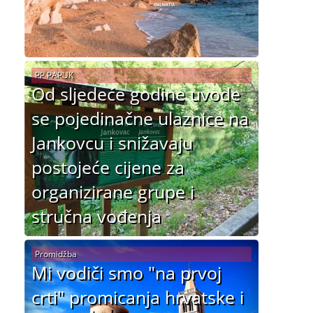
PP PAPUK
Od sljedeće godine uvode
se pojedinačne ulaznice na
Jankovcu i snižavaju
postojeće cijene za
organizirane grupe i
stručna vođenja
Promidžba
Mi vodiči smo "na prvoj
crti" promicanja hrvatske i