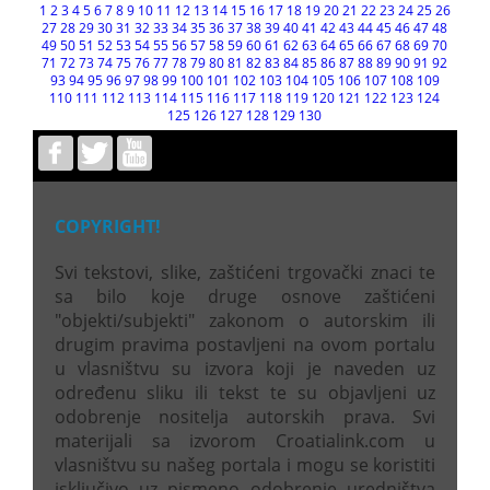
1
2
3
4
5
6
7
8
9
10
11
12
13
14
15
16
17
18
19
20
21
22
23
24
25
26
27
28
29
30
31
32
33
34
35
36
37
38
39
40
41
42
43
44
45
46
47
48
49
50
51
52
53
54
55
56
57
58
59
60
61
62
63
64
65
66
67
68
69
70
71
72
73
74
75
76
77
78
79
80
81
82
83
84
85
86
87
88
89
90
91
92
93
94
95
96
97
98
99
100
101
102
103
104
105
106
107
108
109
110
111
112
113
114
115
116
117
118
119
120
121
122
123
124
125
126
127
128
129
130
COPYRIGHT!
Svi tekstovi, slike, zaštićeni trgovački znaci te
sa bilo koje druge osnove zaštićeni
"objekti/subjekti" zakonom o autorskim ili
drugim pravima postavljeni na ovom portalu
u vlasništvu su izvora koji je naveden uz
određenu sliku ili tekst te su objavljeni uz
odobrenje nositelja autorskih prava. Svi
materijali sa izvorom Croatialink.com u
vlasništvu su našeg portala i mogu se koristiti
isključivo uz pismeno odobrenje uredništva