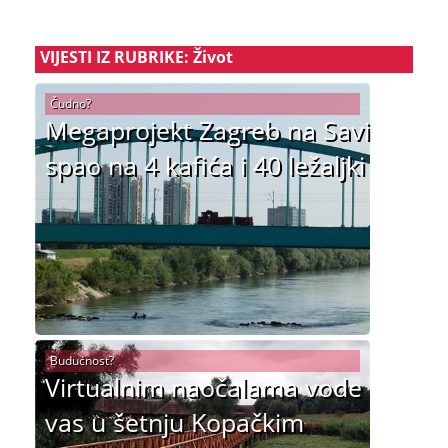
VIJESTI IZ RUBRIKE: Život
Čudno?
Megaprojekt Zagreb na Savi
spao na 4 kafića i 40 ležaljki
Budućnost?
Virtualnim naočalama vode
vas u šetnju Kopačkim