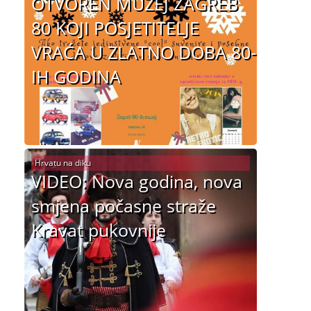
OTVOREN MUZEJ ZAGREB
80 KOJI POSJETITELJE
VRAĆA U ZLATNO DOBA 80-
IH GODINA
Hrvatu na diku
VIDEO: Nova godina, nova
smjena počasne straže
Kravat pukovnije