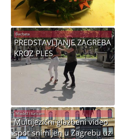
Bachata
PREDSTAVLJANJE ZAGREBA
KROZ PLES
Mladež i turizam
Multijezični glazbeni video
spot snimljen u Zagrebu uz