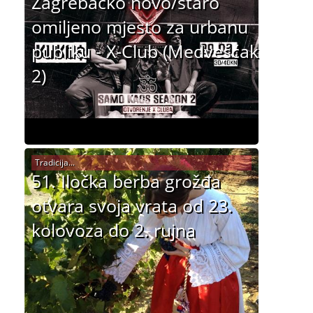
Zagrebačko novo/staro
omiljeno mjesto za urbanu
publiku - X-Club (Medvešćak
2)
Tradicija...
51. Iločka berba grožđa
otvara svoja vrata od 23.
kolovoza do 2. rujna