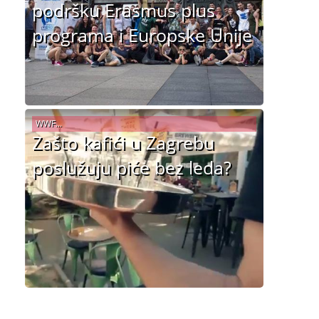
podršku Erasmus plus
programa i Europske Unije
WWF...
Zašto kafići u Zagrebu
poslužuju piće bez leda?