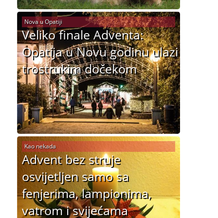
Nova u Opatiji
Veliko finale Adventa:
Opatija u Novu godinu ulazi
trostrukim dočekom
Kao nekada
Advent bez struje
osvijetljen samo sa
fenjerima, lampionima,
vatrom i svijećama