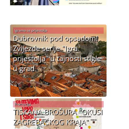
Igramo se prijestolja
Dubrovnik pod opsadom!
Zvijezde serije "Igra
prijestolja" u tajnosti stigle
u grad
Promocija
TISKANA BROŠURA "OKUSI
ZAGREBAČKOG KRAJA"