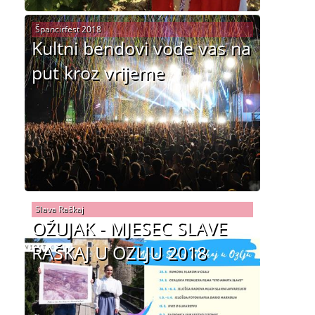
Špancirfest 2018
Kultni bendovi vode vas na
put kroz vrijeme
Slava Raškaj
OŽUJAK - MJESEC SLAVE
RAŠKAJ U OZLJU 2018