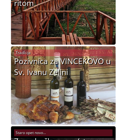
ritom
Tradicija
Pozivnica za VINCEKOVO u
Sv. Ivanu Zelini
Staro opet novo...