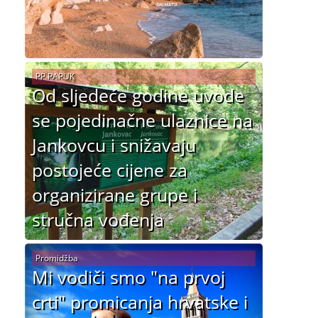
PP PAPUK
Od sljedeće godine uvode
se pojedinačne ulaznice na
Jankovcu i snižavaju
postojeće cijene za
organizirane grupe i
stručna vođenja
Promidžba
Mi vodiči smo "na prvoj
crti" promicanja hrvatske i