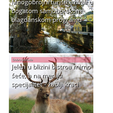
Mnogobrojni turisti uživali u
bogatom samoborskom
blagdanskom programu
Dobra ponuda
Jelen u blizini bistroa mirno
šeće, a na meniju
specijalitet - žablji kraci