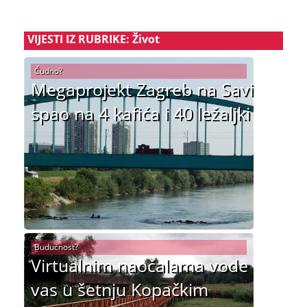
VIJESTI IZ RUBRIKE: Život
Čudno?
Megaprojekt Zagreb na Savi
spao na 4 kafića i 40 ležaljki
Budućnost?
Virtualnim naočalama vode
vas u šetnju Kopačkim