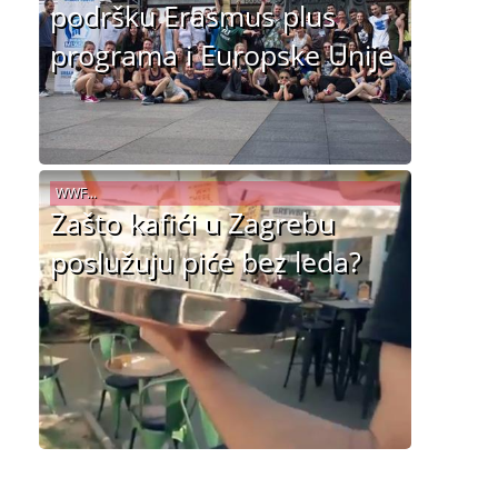
podršku Erasmus plus
programa i Europske Unije
WWF...
Zašto kafići u Zagrebu
poslužuju piće bez leda?