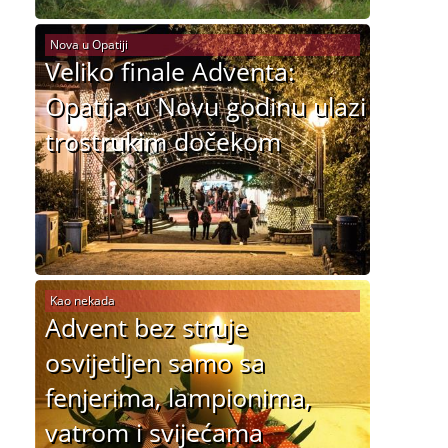
Nova u Opatiji
Veliko finale Adventa:
Opatija u Novu godinu ulazi
trostrukim dočekom
Kao nekada
Advent bez struje
osvijetljen samo sa
fenjerima, lampionima,
vatrom i svijećama