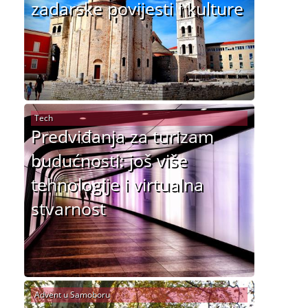
zadarske povijesti i kulture
Tech
Predviđanja za turizam
budućnosti: još više
tehnologije i virtualna
stvarnost
Advent u Samoboru