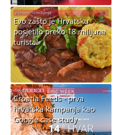
2 Hrvata, 10 mišljenja
Evo zašto je Hrvatsku
posjetilo preko 18 milijuna
turista!
Google
Croatia Feeds - prva
hrvatska kampanja kao
Google case study