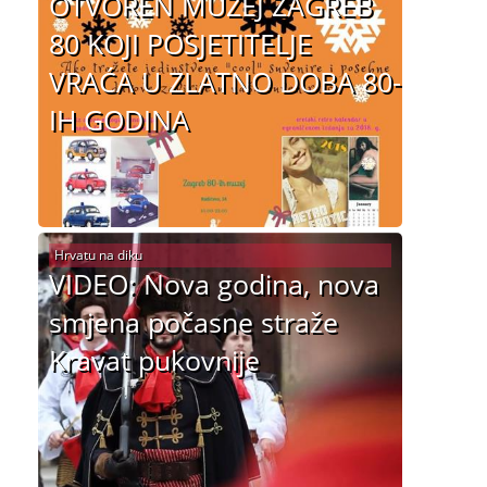
OTVOREN MUZEJ ZAGREB
80 KOJI POSJETITELJE
VRAĆA U ZLATNO DOBA 80-
IH GODINA
Hrvatu na diku
VIDEO: Nova godina, nova
smjena počasne straže
Kravat pukovnije