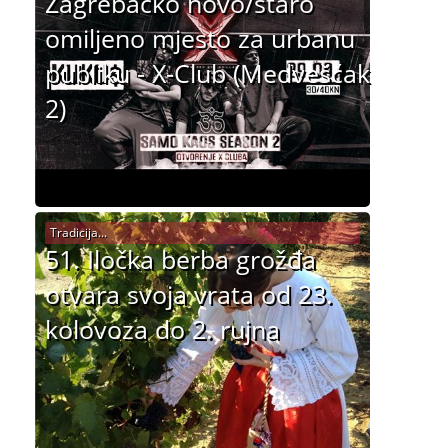
Zagrebačko novo/staro
omiljeno mjesto za urbanu
publiku - X-Club (Medvešćak
2)
Tradicija...
51. Iločka berba grožđa
otvara svoja vrata od 23.
kolovoza do 2. rujna