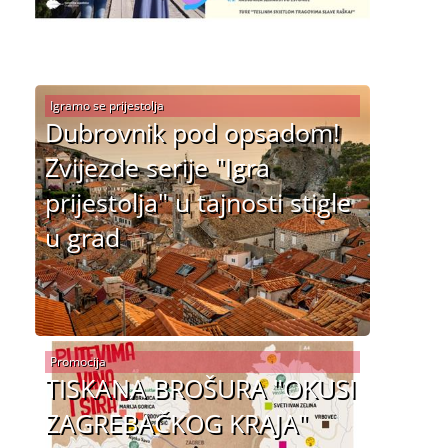
Igramo se prijestolja
Dubrovnik pod opsadom!
Zvijezde serije "Igra
prijestolja" u tajnosti stigle
u grad
Promocija
TISKANA BROŠURA "OKUSI
ZAGREBAČKOG KRAJA"