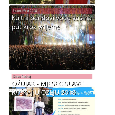
Špancirfest 2018
Kultni bendovi vode vas na
put kroz vrijeme
Slava Raškaj
OŽUJAK - MJESEC SLAVE
RAŠKAJ U OZLJU 2018