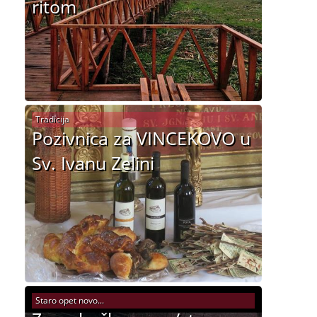
ritom
Tradicija
Pozivnica za VINCEKOVO u
Sv. Ivanu Zelini
Staro opet novo...