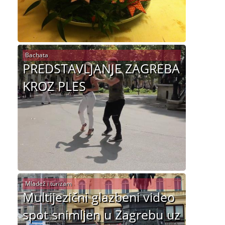
Bachata
PREDSTAVLJANJE ZAGREBA
KROZ PLES
Mladež i turizam
Multijezični glazbeni video
spot snimljen u Zagrebu uz