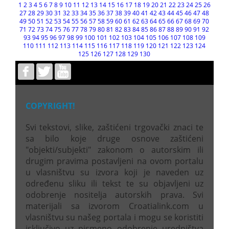
1
2
3
4
5
6
7
8
9
10
11
12
13
14
15
16
17
18
19
20
21
22
23
24
25
26
27
28
29
30
31
32
33
34
35
36
37
38
39
40
41
42
43
44
45
46
47
48
49
50
51
52
53
54
55
56
57
58
59
60
61
62
63
64
65
66
67
68
69
70
71
72
73
74
75
76
77
78
79
80
81
82
83
84
85
86
87
88
89
90
91
92
93
94
95
96
97
98
99
100
101
102
103
104
105
106
107
108
109
110
111
112
113
114
115
116
117
118
119
120
121
122
123
124
125
126
127
128
129
130
COPYRIGHT!
Svi tekstovi, slike, zaštićeni trgovački znaci te
sa bilo koje druge osnove zaštićeni
"objekti/subjekti" zakonom o autorskim ili
drugim pravima postavljeni na ovom portalu
u vlasništvu su izvora koji je naveden uz
određenu sliku ili tekst te su objavljeni uz
odobrenje nositelja autorskih prava. Svi
materijali sa izvorom Croatialink.com u
vlasništvu su našeg portala i mogu se koristiti
isključivo uz pismeno odobrenje uredništva