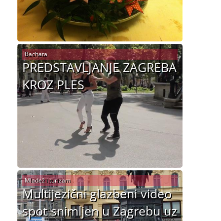
Bachata
PREDSTAVLJANJE ZAGREBA
KROZ PLES
Mladež i turizam
Multijezični glazbeni video
spot snimljen u Zagrebu uz