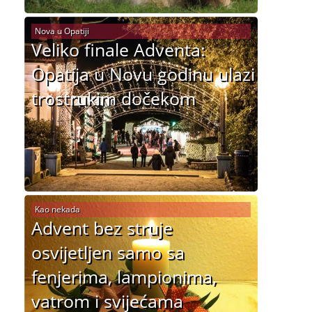
Nova u Opatiji
Veliko finale Adventa:
Opatija u Novu godinu ulazi
trostrukim dočekom
Kao nekada
Advent bez struje
osvijetljen samo sa
fenjerima, lampionima,
vatrom i svijećama