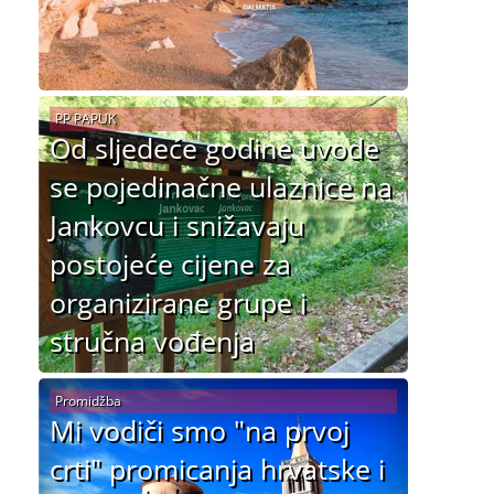
PP PAPUK
Od sljedeće godine uvode
se pojedinačne ulaznice na
Jankovcu i snižavaju
postojeće cijene za
organizirane grupe i
stručna vođenja
Promidžba
Mi vodiči smo "na prvoj
crti" promicanja hrvatske i