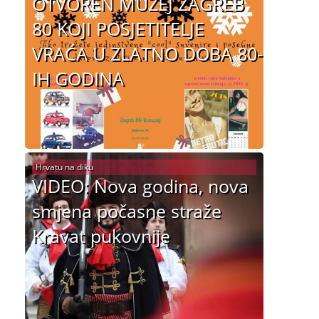
OTVOREN MUZEJ ZAGREB
80 KOJI POSJETITELJE
VRAĆA U ZLATNO DOBA 80-
IH GODINA
Hrvatu na diku
VIDEO: Nova godina, nova
smjena počasne straže
Kravat pukovnije