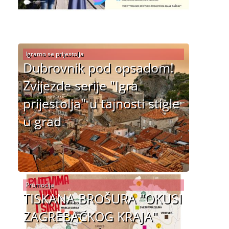
Igramo se prijestolja
Dubrovnik pod opsadom!
Zvijezde serije "Igra
prijestolja" u tajnosti stigle
u grad
Promocija
TISKANA BROŠURA "OKUSI
ZAGREBAČKOG KRAJA"