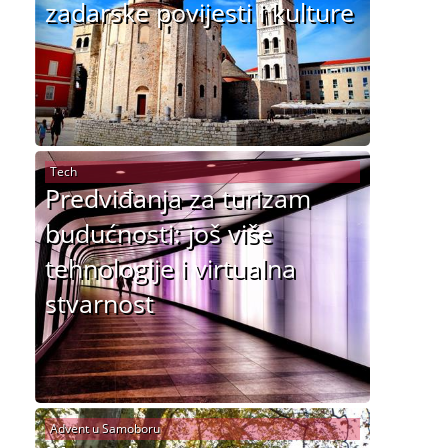
zadarske povijesti i kulture
Tech
Predviđanja za turizam
budućnosti: još više
tehnologije i virtualna
stvarnost
Advent u Samoboru