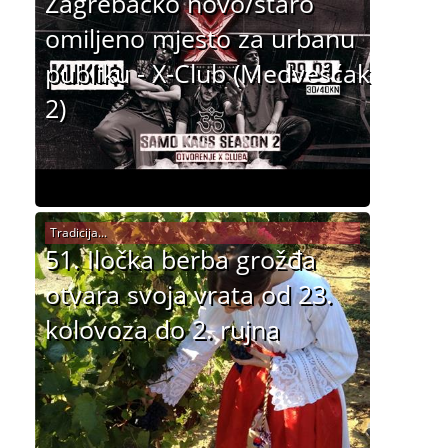
Zagrebačko novo/staro
omiljeno mjesto za urbanu
publiku - X-Club (Medvešćak
2)
Tradicija...
51. Iločka berba grožđa
otvara svoja vrata od 23.
kolovoza do 2. rujna