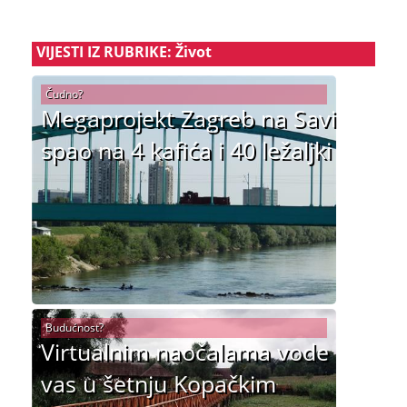
VIJESTI IZ RUBRIKE: Život
Čudno?
Megaprojekt Zagreb na Savi
spao na 4 kafića i 40 ležaljki
Budućnost?
Virtualnim naočalama vode
vas u šetnju Kopačkim