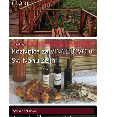
ritom
Tradicija
Pozivnica za VINCEKOVO u
Sv. Ivanu Zelini
Staro opet novo...