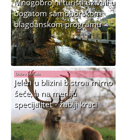
Mnogobrojni turisti uživali u
bogatom samoborskom
blagdanskom programu
Dobra ponuda
Jelen u blizini bistroa mirno
šeće, a na meniju
specijalitet - žablji kraci