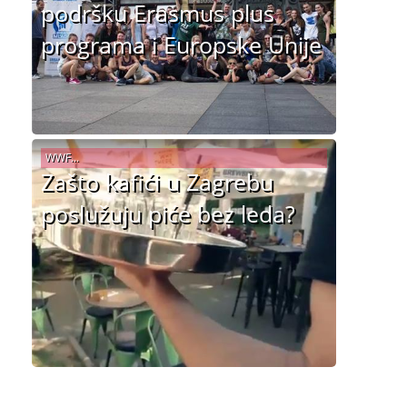
podršku Erasmus plus
programa i Europske Unije
WWF...
Zašto kafići u Zagrebu
poslužuju piće bez leda?