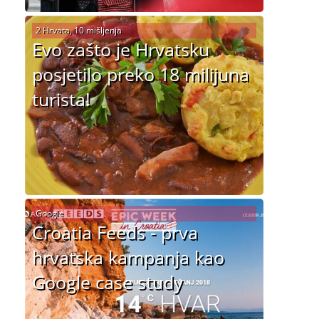
2 Hrvata, 10 mišljenja
Evo zašto je Hrvatsku
posjetilo preko 18 milijuna
turista!
Google
Croatia Feeds - prva
hrvatska kampanja kao
Google case study