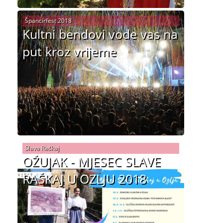
Špancirfest 2018
Kultni bendovi vode vas na
put kroz vrijeme
Slava Raškaj
OŽUJAK - MJESEC SLAVE
RAŠKAJ U OZLJU 2018