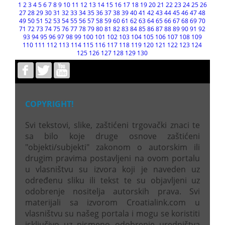
1
2
3
4
5
6
7
8
9
10
11
12
13
14
15
16
17
18
19
20
21
22
23
24
25
26
27
28
29
30
31
32
33
34
35
36
37
38
39
40
41
42
43
44
45
46
47
48
49
50
51
52
53
54
55
56
57
58
59
60
61
62
63
64
65
66
67
68
69
70
71
72
73
74
75
76
77
78
79
80
81
82
83
84
85
86
87
88
89
90
91
92
93
94
95
96
97
98
99
100
101
102
103
104
105
106
107
108
109
110
111
112
113
114
115
116
117
118
119
120
121
122
123
124
125
126
127
128
129
130
COPYRIGHT!
Svi tekstovi, slike, zaštićeni trgovački znaci te
sa bilo koje druge osnove zaštićeni
"objekti/subjekti" zakonom o autorskim ili
drugim pravima postavljeni na ovom portalu
u vlasništvu su izvora koji je naveden uz
određenu sliku ili tekst te su objavljeni uz
odobrenje nositelja autorskih prava. Svi
materijali sa izvorom Croatialink.com u
vlasništvu su našeg portala i mogu se koristiti
isključivo uz pismeno odobrenje uredništva