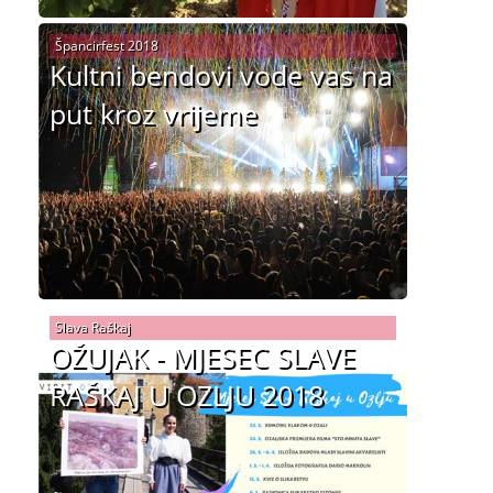
Špancirfest 2018
Kultni bendovi vode vas na
put kroz vrijeme
Slava Raškaj
OŽUJAK - MJESEC SLAVE
RAŠKAJ U OZLJU 2018