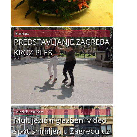
Bachata
PREDSTAVLJANJE ZAGREBA
KROZ PLES
Mladež i turizam
Multijezični glazbeni video
spot snimljen u Zagrebu uz