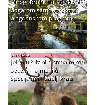
Mnogobrojni turisti uživali u
bogatom samoborskom
blagdanskom programu
Dobra ponuda
Jelen u blizini bistroa mirno
šeće, a na meniju
specijalitet - žablji kraci