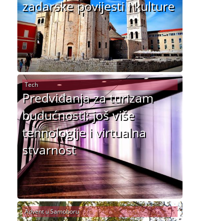
zadarske povijesti i kulture
Tech
Predviđanja za turizam
budućnosti: još više
tehnologije i virtualna
stvarnost
Advent u Samoboru