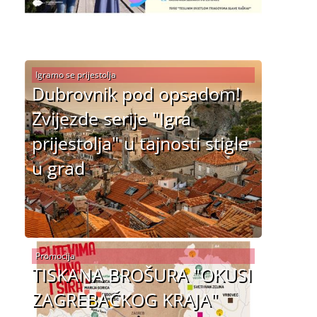
Igramo se prijestolja
Dubrovnik pod opsadom!
Zvijezde serije "Igra
prijestolja" u tajnosti stigle
u grad
Promocija
TISKANA BROŠURA "OKUSI
ZAGREBAČKOG KRAJA"