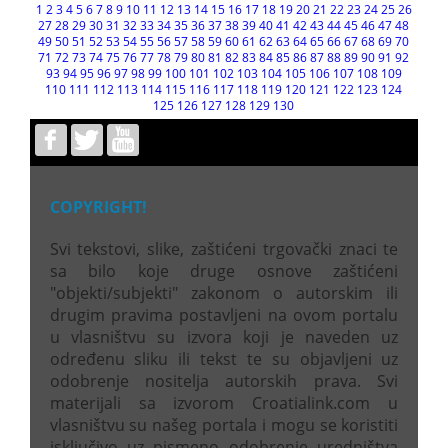
1
2
3
4
5
6
7
8
9
10
11
12
13
14
15
16
17
18
19
20
21
22
23
24
25
26
27
28
29
30
31
32
33
34
35
36
37
38
39
40
41
42
43
44
45
46
47
48
49
50
51
52
53
54
55
56
57
58
59
60
61
62
63
64
65
66
67
68
69
70
71
72
73
74
75
76
77
78
79
80
81
82
83
84
85
86
87
88
89
90
91
92
93
94
95
96
97
98
99
100
101
102
103
104
105
106
107
108
109
110
111
112
113
114
115
116
117
118
119
120
121
122
123
124
125
126
127
128
129
130
COPYRIGHT!
Svi tekstovi, slike, zaštićeni trgovački znaci te
sa bilo koje druge osnove zaštićeni
"objekti/subjekti" zakonom o autorskim ili
drugim pravima postavljeni na ovom portalu
u vlasništvu su izvora koji je naveden uz
određenu sliku ili tekst te su objavljeni uz
odobrenje nositelja autorskih prava. Svi
materijali sa izvorom Croatialink.com u
vlasništvu su našeg portala i mogu se koristiti
isključivo uz pismeno odobrenje uredništva