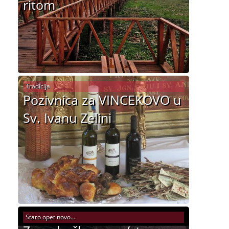
ritom
Tradicija
Pozivnica za VINCEKOVO u
Sv. Ivanu Zelini
Staro opet novo...