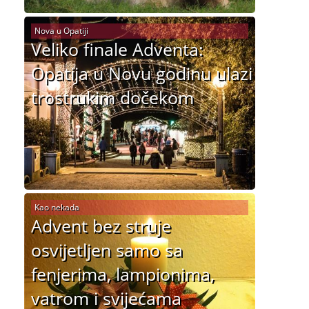
Nova u Opatiji
Veliko finale Adventa:
Opatija u Novu godinu ulazi
trostrukim dočekom
Kao nekada
Advent bez struje
osvijetljen samo sa
fenjerima, lampionima,
vatrom i svijećama