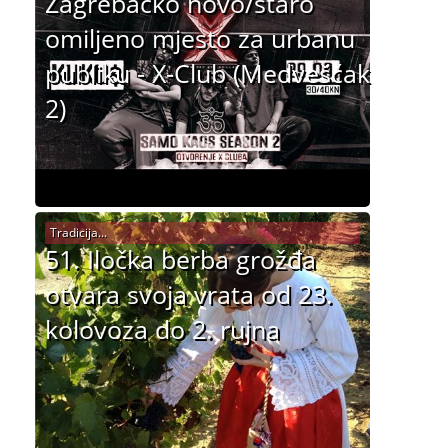
Zagrebačko novo/staro
omiljeno mjesto za urbanu
publiku - X-Club (Medvešćak
2)
Tradicija...
51. Iločka berba grožđa
otvara svoja vrata od 23.
kolovoza do 2. rujna