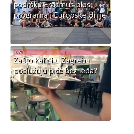
podršku Erasmus plus
programa i Europske Unije
WWF...
Zašto kafići u Zagrebu
poslužuju piće bez leda?