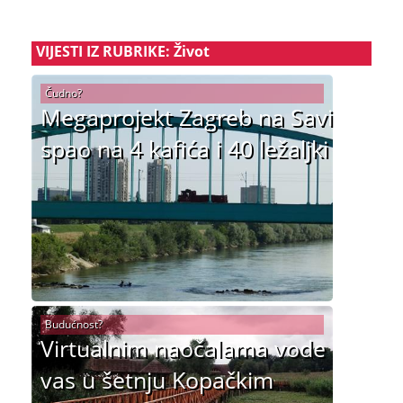
VIJESTI IZ RUBRIKE: Život
Čudno?
Megaprojekt Zagreb na Savi
spao na 4 kafića i 40 ležaljki
Budućnost?
Virtualnim naočalama vode
vas u šetnju Kopačkim