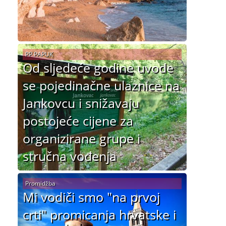
PP PAPUK
Od sljedeće godine uvode
se pojedinačne ulaznice na
Jankovcu i snižavaju
postojeće cijene za
organizirane grupe i
stručna vođenja
Promidžba
Mi vodiči smo "na prvoj
crti" promicanja hrvatske i