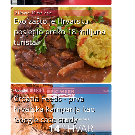
2 Hrvata, 10 mišljenja
Evo zašto je Hrvatsku
posjetilo preko 18 milijuna
turista!
Google
Croatia Feeds - prva
hrvatska kampanja kao
Google case study