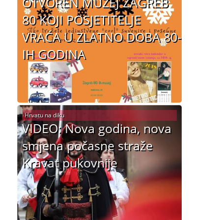
OTVOREN MUZEJ ZAGREB
80 KOJI POSJETITELJE
VRAĆA U ZLATNO DOBA 80-
IH GODINA
Hrvatu na diku
VIDEO: Nova godina, nova
smjena počasne straže
Kravat pukovnije