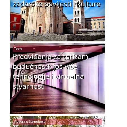
zadarske povijesti i kulture
Tech
Predviđanja za turizam
budućnosti: još više
tehnologije i virtualna
stvarnost
Advent u Samoboru