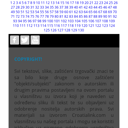
1
2
3
4
5
6
7
8
9
10
11
12
13
14
15
16
17
18
19
20
21
22
23
24
25
26
27
28
29
30
31
32
33
34
35
36
37
38
39
40
41
42
43
44
45
46
47
48
49
50
51
52
53
54
55
56
57
58
59
60
61
62
63
64
65
66
67
68
69
70
71
72
73
74
75
76
77
78
79
80
81
82
83
84
85
86
87
88
89
90
91
92
93
94
95
96
97
98
99
100
101
102
103
104
105
106
107
108
109
110
111
112
113
114
115
116
117
118
119
120
121
122
123
124
125
126
127
128
129
130
COPYRIGHT!
Svi tekstovi, slike, zaštićeni trgovački znaci te
sa bilo koje druge osnove zaštićeni
"objekti/subjekti" zakonom o autorskim ili
drugim pravima postavljeni na ovom portalu
u vlasništvu su izvora koji je naveden uz
određenu sliku ili tekst te su objavljeni uz
odobrenje nositelja autorskih prava. Svi
materijali sa izvorom Croatialink.com u
vlasništvu su našeg portala i mogu se koristiti
isključivo uz pismeno odobrenje uredništva