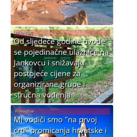
PP PAPUK
Od sljedeće godine uvode
se pojedinačne ulaznice na
Jankovcu i snižavaju
postojeće cijene za
organizirane grupe i
stručna vođenja
Promidžba
Mi vodiči smo "na prvoj
crti" promicanja hrvatske i