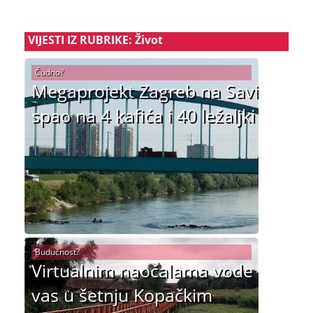
VIJESTI IZ RUBRIKE: Život
Čudno?
Megaprojekt Zagreb na Savi
spao na 4 kafića i 40 ležaljki
Budućnost?
Virtualnim naočalama vode
vas u šetnju Kopačkim