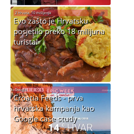
2 Hrvata, 10 mišljenja
Evo zašto je Hrvatsku
posjetilo preko 18 milijuna
turista!
Google
Croatia Feeds - prva
hrvatska kampanja kao
Google case study