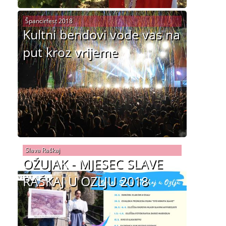
Špancirfest 2018
Kultni bendovi vode vas na
put kroz vrijeme
Slava Raškaj
OŽUJAK - MJESEC SLAVE
RAŠKAJ U OZLJU 2018