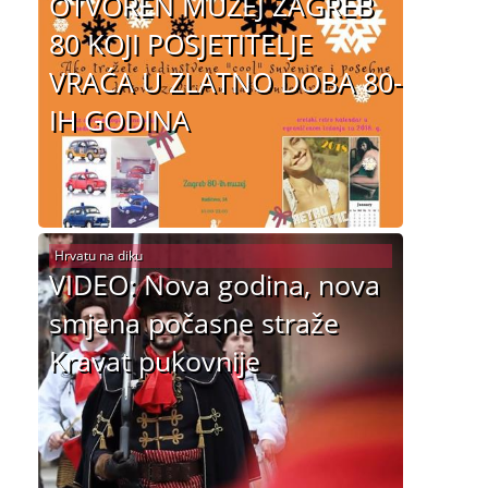
OTVOREN MUZEJ ZAGREB
80 KOJI POSJETITELJE
VRAĆA U ZLATNO DOBA 80-
IH GODINA
Hrvatu na diku
VIDEO: Nova godina, nova
smjena počasne straže
Kravat pukovnije