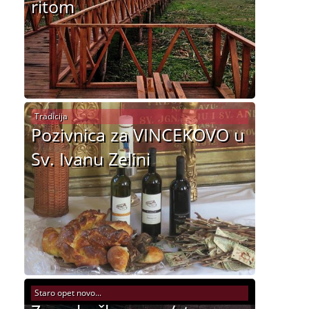
ritom
Tradicija
Pozivnica za VINCEKOVO u
Sv. Ivanu Zelini
Staro opet novo...