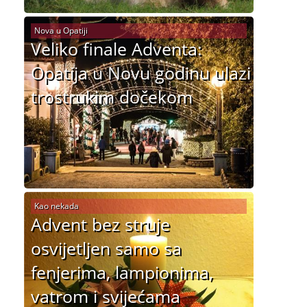
Nova u Opatiji
Veliko finale Adventa:
Opatija u Novu godinu ulazi
trostrukim dočekom
Kao nekada
Advent bez struje
osvijetljen samo sa
fenjerima, lampionima,
vatrom i svijećama