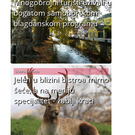
Mnogobrojni turisti uživali u
bogatom samoborskom
blagdanskom programu
Dobra ponuda
Jelen u blizini bistroa mirno
šeće, a na meniju
specijalitet - žablji kraci