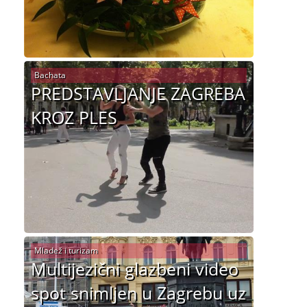
Bachata
PREDSTAVLJANJE ZAGREBA
KROZ PLES
Mladež i turizam
Multijezični glazbeni video
spot snimljen u Zagrebu uz