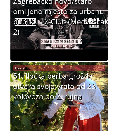
Zagrebačko novo/staro
omiljeno mjesto za urbanu
publiku - X-Club (Medvešćak
2)
Tradicija...
51. Iločka berba grožđa
otvara svoja vrata od 23.
kolovoza do 2. rujna