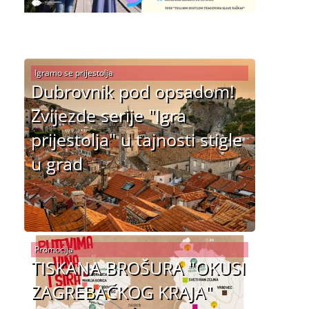
Igramo se prijestolja
Dubrovnik pod opsadom!
Zvijezde serije "Igra
prijestolja" u tajnosti stigle
u grad
Promocija
TISKANA BROŠURA "OKUSI
ZAGREBAČKOG KRAJA"