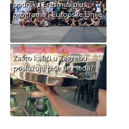
podršku Erasmus plus
programa i Europske Unije
WWF...
Zašto kafići u Zagrebu
poslužuju piće bez leda?