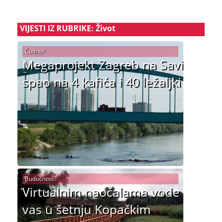
VIJESTI IZ RUBRIKE: Život
Čudno?
Megaprojekt Zagreb na Savi
spao na 4 kafića i 40 ležaljki
Budućnost?
Virtualnim naočalama vode
vas u šetnju Kopačkim