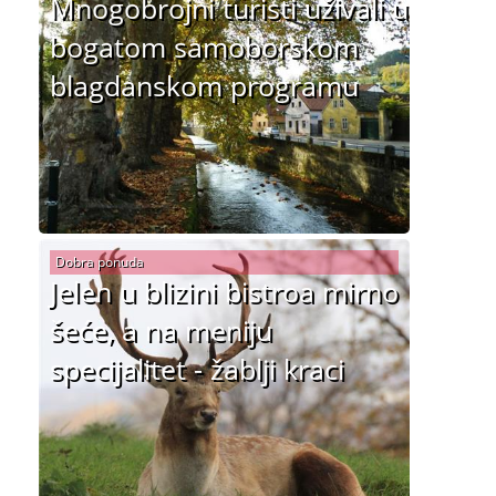
Mnogobrojni turisti uživali u
bogatom samoborskom
blagdanskom programu
Dobra ponuda
Jelen u blizini bistroa mirno
šeće, a na meniju
specijalitet - žablji kraci