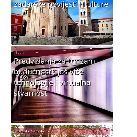
zadarske povijesti i kulture
Tech
Predviđanja za turizam
budućnosti: još više
tehnologije i virtualna
stvarnost
Advent u Samoboru