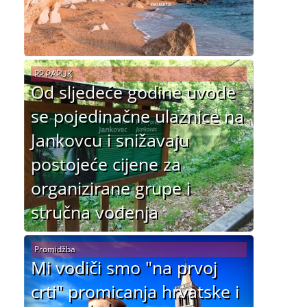
PP PAPUK
Od sljedeće godine uvode
se pojedinačne ulaznice na
Jankovcu i snižavaju
postojeće cijene za
organizirane grupe i
stručna vođenja
Promidžba
Mi vodiči smo "na prvoj
crti" promicanja hrvatske i