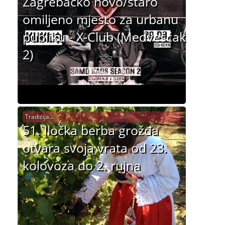
Zagrebačko novo/staro
omiljeno mjesto za urbanu
publiku - X-Club (Medvešćak
2)
Tradicija...
51. Iločka berba grožđa
otvara svoja vrata od 23.
kolovoza do 2. rujna