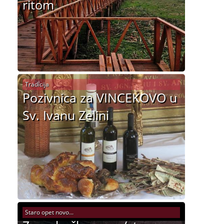
ritom
Tradicija
Pozivnica za VINCEKOVO u
Sv. Ivanu Zelini
Staro opet novo...