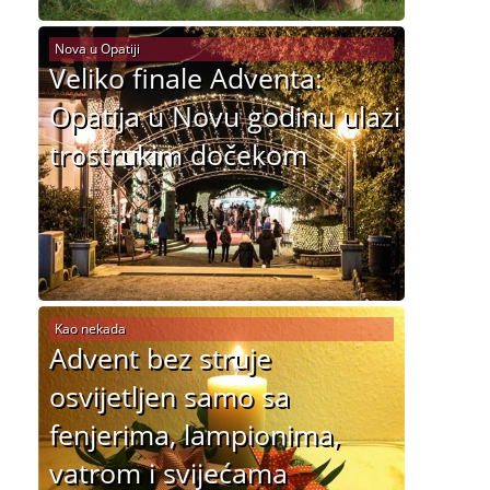
Nova u Opatiji
Veliko finale Adventa:
Opatija u Novu godinu ulazi
trostrukim dočekom
Kao nekada
Advent bez struje
osvijetljen samo sa
fenjerima, lampionima,
vatrom i svijećama