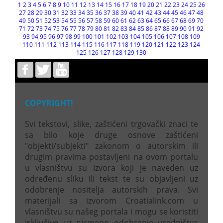
1
2
3
4
5
6
7
8
9
10
11
12
13
14
15
16
17
18
19
20
21
22
23
24
25
26
27
28
29
30
31
32
33
34
35
36
37
38
39
40
41
42
43
44
45
46
47
48
49
50
51
52
53
54
55
56
57
58
59
60
61
62
63
64
65
66
67
68
69
70
71
72
73
74
75
76
77
78
79
80
81
82
83
84
85
86
87
88
89
90
91
92
93
94
95
96
97
98
99
100
101
102
103
104
105
106
107
108
109
110
111
112
113
114
115
116
117
118
119
120
121
122
123
124
125
126
127
128
129
130
COPYRIGHT!
Svi tekstovi, slike, zaštićeni trgovački znaci te
sa bilo koje druge osnove zaštićeni
"objekti/subjekti" zakonom o autorskim ili
drugim pravima postavljeni na ovom portalu
u vlasništvu su izvora koji je naveden uz
određenu sliku ili tekst te su objavljeni uz
odobrenje nositelja autorskih prava. Svi
materijali sa izvorom Croatialink.com u
vlasništvu su našeg portala i mogu se koristiti
isključivo uz pismeno odobrenje uredništva