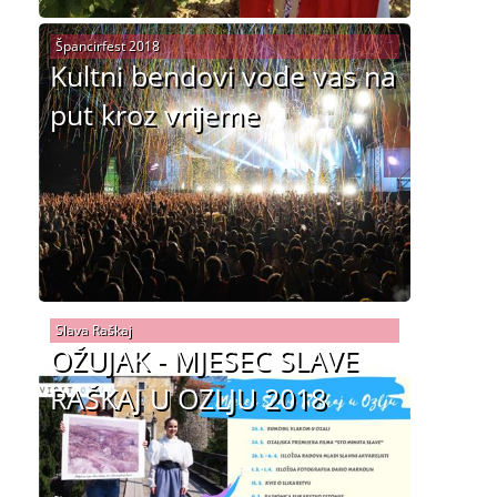
Špancirfest 2018
Kultni bendovi vode vas na
put kroz vrijeme
Slava Raškaj
OŽUJAK - MJESEC SLAVE
RAŠKAJ U OZLJU 2018