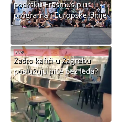
podršku Erasmus plus
programa i Europske Unije
WWF...
Zašto kafići u Zagrebu
poslužuju piće bez leda?