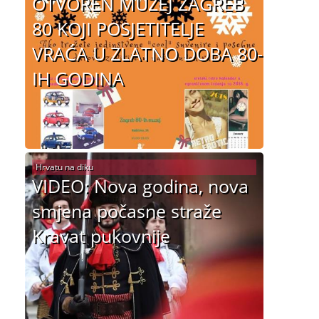
OTVOREN MUZEJ ZAGREB
80 KOJI POSJETITELJE
VRAĆA U ZLATNO DOBA 80-
IH GODINA
Hrvatu na diku
VIDEO: Nova godina, nova
smjena počasne straže
Kravat pukovnije