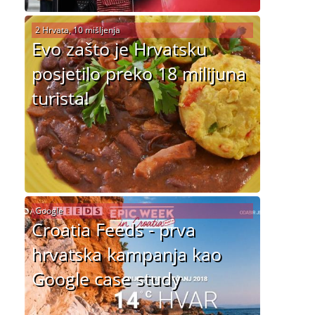
2 Hrvata, 10 mišljenja
Evo zašto je Hrvatsku
posjetilo preko 18 milijuna
turista!
Google
Croatia Feeds - prva
hrvatska kampanja kao
Google case study