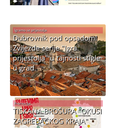
Igramo se prijestolja
Dubrovnik pod opsadom!
Zvijezde serije "Igra
prijestolja" u tajnosti stigle
u grad
Promocija
TISKANA BROŠURA "OKUSI
ZAGREBAČKOG KRAJA"