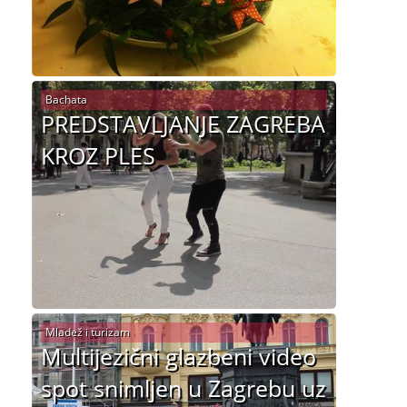
Bachata
PREDSTAVLJANJE ZAGREBA
KROZ PLES
Mladež i turizam
Multijezični glazbeni video
spot snimljen u Zagrebu uz