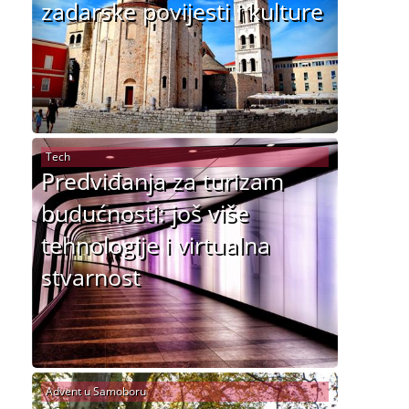
zadarske povijesti i kulture
Tech
Predviđanja za turizam
budućnosti: još više
tehnologije i virtualna
stvarnost
Advent u Samoboru