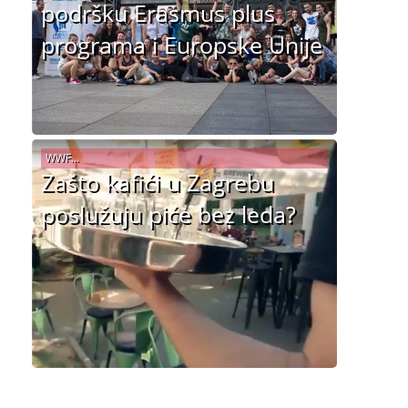
podršku Erasmus plus
programa i Europske Unije
WWF...
Zašto kafići u Zagrebu
poslužuju piće bez leda?