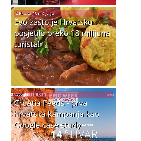
2 Hrvata, 10 mišljenja
Evo zašto je Hrvatsku
posjetilo preko 18 milijuna
turista!
Google
Croatia Feeds - prva
hrvatska kampanja kao
Google case study