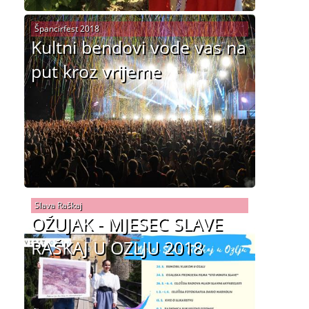
Špancirfest 2018
Kultni bendovi vode vas na
put kroz vrijeme
Slava Raškaj
OŽUJAK - MJESEC SLAVE
RAŠKAJ U OZLJU 2018