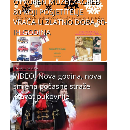
OTVOREN MUZEJ ZAGREB
80 KOJI POSJETITELJE
VRAĆA U ZLATNO DOBA 80-
IH GODINA
Hrvatu na diku
VIDEO: Nova godina, nova
smjena počasne straže
Kravat pukovnije