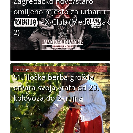
Zagrebačko novo/staro
omiljeno mjesto za urbanu
publiku - X-Club (Medvešćak
2)
Tradicija...
51. Iločka berba grožđa
otvara svoja vrata od 23.
kolovoza do 2. rujna