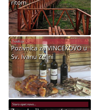
ritom
Tradicija
Pozivnica za VINCEKOVO u
Sv. Ivanu Zelini
Staro opet novo...