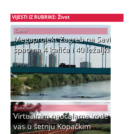
VIJESTI IZ RUBRIKE: Život
Čudno?
Megaprojekt Zagreb na Savi
spao na 4 kafića i 40 ležaljki
Budućnost?
Virtualnim naočalama vode
vas u šetnju Kopačkim