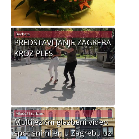
Bachata
PREDSTAVLJANJE ZAGREBA
KROZ PLES
Mladež i turizam
Multijezični glazbeni video
spot snimljen u Zagrebu uz