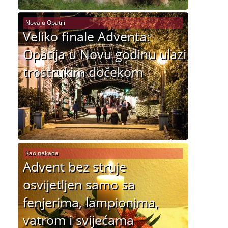
Nova u Opatiji
Veliko finale Adventa:
Opatija u Novu godinu ulazi
trostrukim dočekom
Kao nekada
Advent bez struje
osvijetljen samo sa
fenjerima, lampionima,
vatrom i svijećama