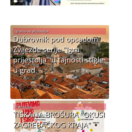
Igramo se prijestolja
Dubrovnik pod opsadom!
Zvijezde serije "Igra
prijestolja" u tajnosti stigle
u grad
Promocija
TISKANA BROŠURA "OKUSI
ZAGREBAČKOG KRAJA"