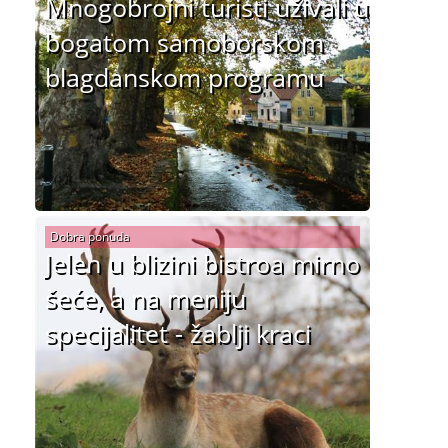
Mnogobrojni turisti uživali u
bogatom samoborskom
blagdanskom programu
Dobra ponuda
Jelen u blizini bistroa mirno
šeće, a na meniju
specijalitet - žablji kraci