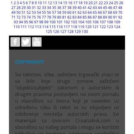
1
2
3
4
5
6
7
8
9
10
11
12
13
14
15
16
17
18
19
20
21
22
23
24
25
26
27
28
29
30
31
32
33
34
35
36
37
38
39
40
41
42
43
44
45
46
47
48
49
50
51
52
53
54
55
56
57
58
59
60
61
62
63
64
65
66
67
68
69
70
71
72
73
74
75
76
77
78
79
80
81
82
83
84
85
86
87
88
89
90
91
92
93
94
95
96
97
98
99
100
101
102
103
104
105
106
107
108
109
110
111
112
113
114
115
116
117
118
119
120
121
122
123
124
125
126
127
128
129
130
COPYRIGHT!
Svi tekstovi, slike, zaštićeni trgovački znaci te
sa bilo koje druge osnove zaštićeni
"objekti/subjekti" zakonom o autorskim ili
drugim pravima postavljeni na ovom portalu
u vlasništvu su izvora koji je naveden uz
određenu sliku ili tekst te su objavljeni uz
odobrenje nositelja autorskih prava. Svi
materijali sa izvorom Croatialink.com u
vlasništvu su našeg portala i mogu se koristiti
isključivo uz pismeno odobrenje uredništva