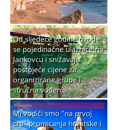
PP PAPUK
Od sljedeće godine uvode
se pojedinačne ulaznice na
Jankovcu i snižavaju
postojeće cijene za
organizirane grupe i
stručna vođenja
Promidžba
Mi vodiči smo "na prvoj
crti" promicanja hrvatske i