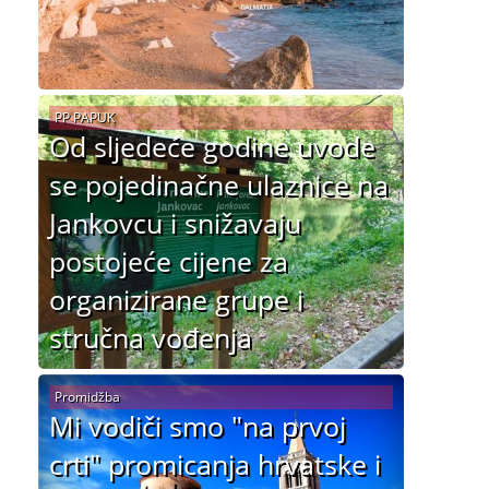
PP PAPUK
Od sljedeće godine uvode
se pojedinačne ulaznice na
Jankovcu i snižavaju
postojeće cijene za
organizirane grupe i
stručna vođenja
Promidžba
Mi vodiči smo "na prvoj
crti" promicanja hrvatske i