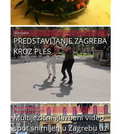
Bachata
PREDSTAVLJANJE ZAGREBA
KROZ PLES
Mladež i turizam
Multijezični glazbeni video
spot snimljen u Zagrebu uz