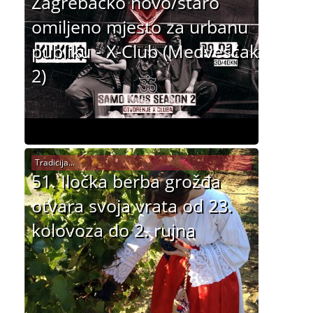
Zagrebačko novo/staro
omiljeno mjesto za urbanu
publiku - X-Club (Medvešćak
2)
Tradicija...
51. Iločka berba grožđa
otvara svoja vrata od 23.
kolovoza do 2. rujna