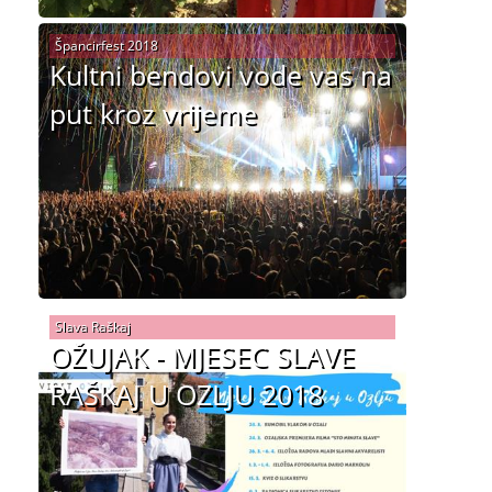
Špancirfest 2018
Kultni bendovi vode vas na
put kroz vrijeme
Slava Raškaj
OŽUJAK - MJESEC SLAVE
RAŠKAJ U OZLJU 2018