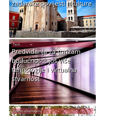
zadarske povijesti i kulture
Tech
Predviđanja za turizam
budućnosti: još više
tehnologije i virtualna
stvarnost
Advent u Samoboru