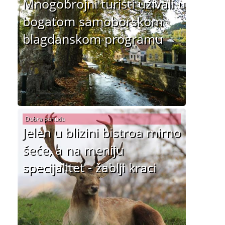
Mnogobrojni turisti uživali u
bogatom samoborskom
blagdanskom programu
Dobra ponuda
Jelen u blizini bistroa mirno
šeće, a na meniju
specijalitet - žablji kraci