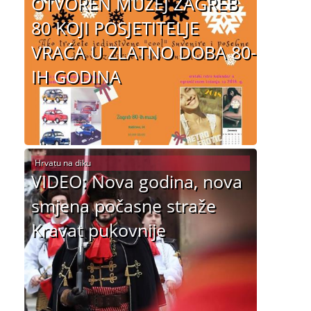
OTVOREN MUZEJ ZAGREB
80 KOJI POSJETITELJE
VRAĆA U ZLATNO DOBA 80-
IH GODINA
Hrvatu na diku
VIDEO: Nova godina, nova
smjena počasne straže
Kravat pukovnije