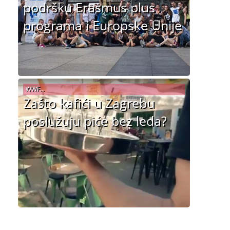
podršku Erasmus plus
programa i Europske Unije
WWF...
Zašto kafići u Zagrebu
poslužuju piće bez leda?