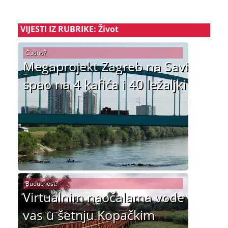
VIJESTI IZ RUBRIKE: Život
Čudno?
Megaprojekt Zagreb na Savi
spao na 4 kafića i 40 ležaljki
Budućnost?
Virtualnim naočalama vode
vas u šetnju Kopačkim