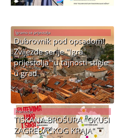
Igramo se prijestolja
Dubrovnik pod opsadom!
Zvijezde serije "Igra
prijestolja" u tajnosti stigle
u grad
Promocija
TISKANA BROŠURA "OKUSI
ZAGREBAČKOG KRAJA"