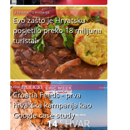
2 Hrvata, 10 mišljenja
Evo zašto je Hrvatsku
posjetilo preko 18 milijuna
turista!
Google
Croatia Feeds - prva
hrvatska kampanja kao
Google case study