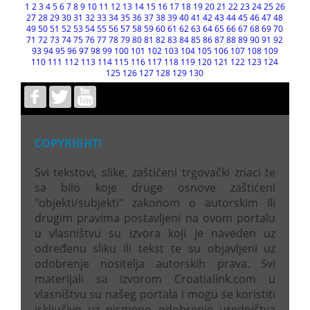
1
2
3
4
5
6
7
8
9
10
11
12
13
14
15
16
17
18
19
20
21
22
23
24
25
26
27
28
29
30
31
32
33
34
35
36
37
38
39
40
41
42
43
44
45
46
47
48
49
50
51
52
53
54
55
56
57
58
59
60
61
62
63
64
65
66
67
68
69
70
71
72
73
74
75
76
77
78
79
80
81
82
83
84
85
86
87
88
89
90
91
92
93
94
95
96
97
98
99
100
101
102
103
104
105
106
107
108
109
110
111
112
113
114
115
116
117
118
119
120
121
122
123
124
125
126
127
128
129
130
COPYRIGHT!
Svi tekstovi, slike, zaštićeni trgovački znaci te
sa bilo koje druge osnove zaštićeni
"objekti/subjekti" zakonom o autorskim ili
drugim pravima postavljeni na ovom portalu
u vlasništvu su izvora koji je naveden uz
određenu sliku ili tekst te su objavljeni uz
odobrenje nositelja autorskih prava. Svi
materijali sa izvorom Croatialink.com u
vlasništvu su našeg portala i mogu se koristiti
isključivo uz pismeno odobrenje uredništva