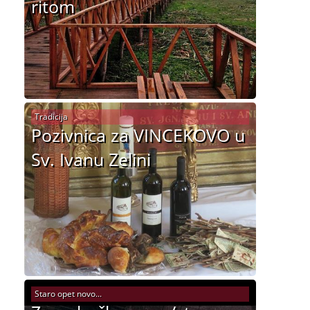
ritom
Tradicija
Pozivnica za VINCEKOVO u
Sv. Ivanu Zelini
Staro opet novo...