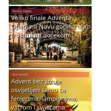
Nova u Opatiji
Veliko finale Adventa:
Opatija u Novu godinu ulazi
trostrukim dočekom
Kao nekada
Advent bez struje
osvijetljen samo sa
fenjerima, lampionima,
vatrom i svijećama